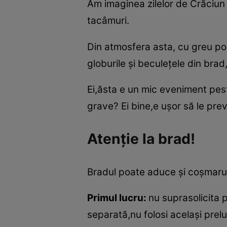
Am imaginea zilelor de Crăciun d
tacâmuri.
Din atmosfera asta, cu greu poa
globurile şi beculeţele din bra
Ei,ăsta e un mic eveniment pest
grave? Ei bine,e uşor să le pre
Atenţie la brad!
Bradul poate aduce şi coşmaruri
Primul lucru:
nu suprasolicita p
separată,nu folosi acelaşi prelu