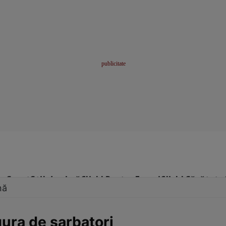
me
Sport
Stil de viață
Click! Pentru Femei
Click! Sănătate
nă
gura de sarbatori