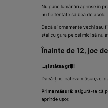
Nu pune lumânări aprinse în pr
nu fie tentate să bea de acolo.
Dacă ai ornamente vechi sau fig
stai cu gura pe cei mici să nu 
Înainte de 12, joc de
…şi atâtea griji!
Dacă-ţi iei câteva măsuri,vei put
Prima măsură:
asigură-te că pur
aprinde uşor.