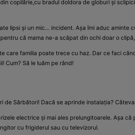
in copilărie,cu bradul doldora de globuri şi sclipici
te lipsi şi un mic… incident. Aşa îmi aduc aminte 
d,pentru că mama ne-a scăpat din ochi doar o clipă,
e care familia poate trece cu haz. Dar ce faci cân
vii! Cum? Să le luăm pe rând!
 de Sărbători! Dacă se aprinde instalaţia? Câteva m
rizele electrice şi mai ales prelungitoarele. Aşa că
ngitor cu frigiderul sau cu televizorul.