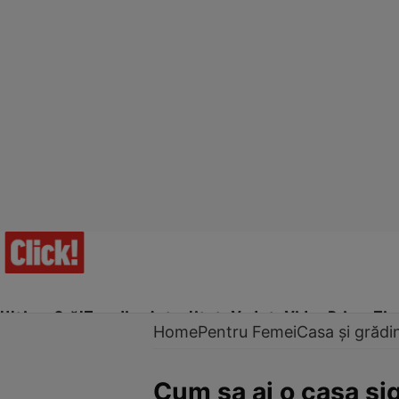
Ultima Oră!
Trending
Actualitate
Vedete
Video
Prime Ti
Home
Pentru Femei
Casa și grădi
Cum sa ai o casa si