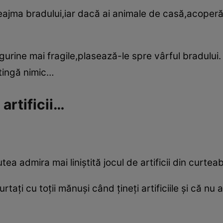
eajma bradului,iar dacă ai animale de casă,acoperă 
urine mai fragile,plasează-le spre vârful bradului
atingă nimic…
 artificii…
ea admira mai liniştită jocul de artificii din curteab
taţi cu toţii mănuşi când ţineţi artificiile şi că nu 