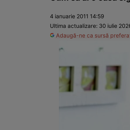
Dezvoltare personală
Îngrijire personală
Casă și grădină
4 ianuarie 2011 14:59
Ultima actualizare:
30 iulie 202
Adaugă-ne ca sursă preferat