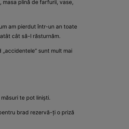
, masa plină de farfurii, vase,
cum am pierdut într-un an toate
atât cât să-l răsturnăm.
d „accidentele” sunt mult mai
ăsuri te pot linişti.
 pentru brad rezervă-ţi o priză