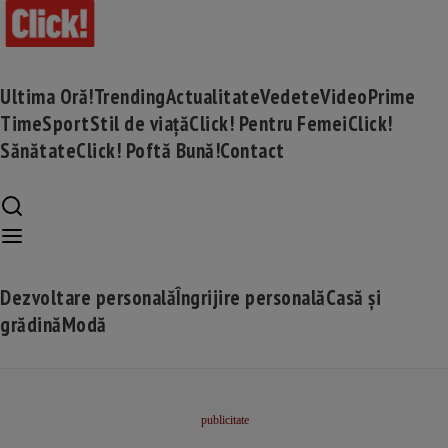
Ultima Oră!
Trending
Actualitate
Vedete
Video
Prime
Time
Sport
Stil de viață
Click! Pentru Femei
Click!
Sănătate
Click! Poftă Bună!
Contact
Dezvoltare personală
Îngrijire personală
Casă și
grădină
Modă