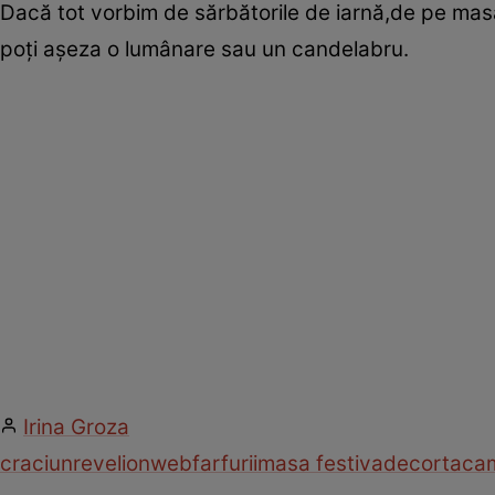
Dacă tot vorbim de sărbătorile de iarnă,de pe masă
poţi aşeza o lumânare sau un candelabru.
Irina Groza
craciun
revelion
web
farfurii
masa festiva
decor
taca