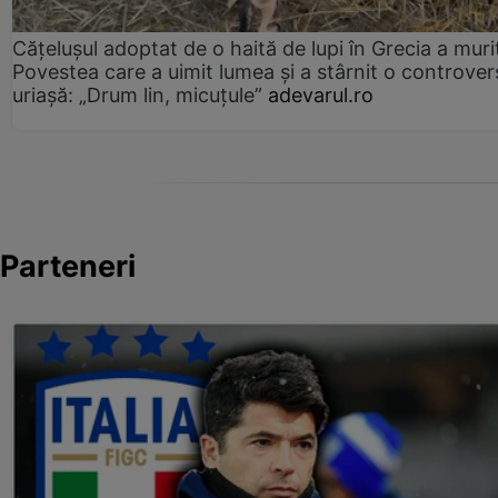
Cățelușul adoptat de o haită de lupi în Grecia a muri
Povestea care a uimit lumea și a stârnit o controver
uriașă: „Drum lin, micuțule”
adevarul.ro
Parteneri