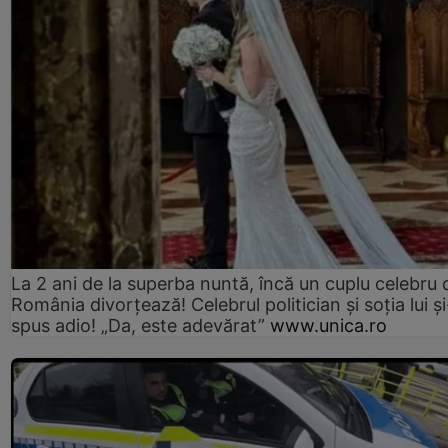
La 2 ani de la superba nuntă, încă un cuplu celebru 
România divorțează! Celebrul politician și soția lui ș
spus adio! „Da, este adevărat”
www.unica.ro