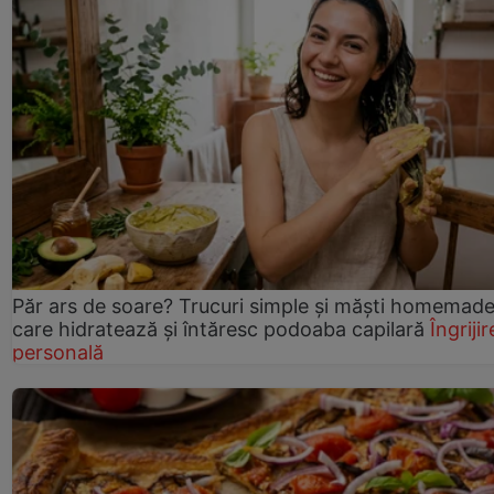
Păr ars de soare? Trucuri simple și măști homemad
care hidratează și întăresc podoaba capilară
Îngrijir
personală