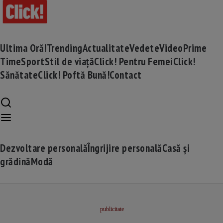
Ultima Oră!
Trending
Actualitate
Vedete
Video
Prime
Time
Sport
Stil de viață
Click! Pentru Femei
Click!
Sănătate
Click! Poftă Bună!
Contact
Dezvoltare personală
Îngrijire personală
Casă și
grădină
Modă