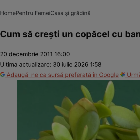
Home
Pentru Femei
Casa și grădină
Cum să creşti un copăcel cu ban
20 decembrie 2011 16:00
Ultima actualizare:
30 iulie 2026 1:58
Adaugă-ne ca sursă preferată în Google
Urmă