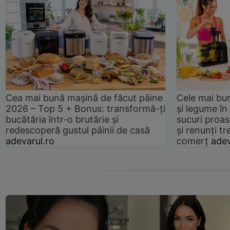
Cea mai bună mașină de făcut pâine
Cele mai bu
2026 – Top 5 + Bonus: transformă-ți
și legume în
bucătăria într-o brutărie și
sucuri proas
redescoperă gustul pâinii de casă
și renunți tr
adevarul.ro
comerț
adev