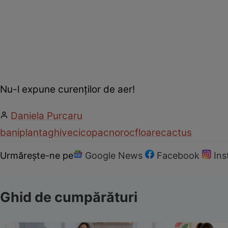
Nu-l expune curenţilor de aer!
Daniela Purcaru
bani
planta
ghiveci
copac
noroc
floare
cactus
Urmărește-ne pe
Google News
Facebook
In
Ghid de cumpărături