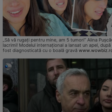
„Să vă rugați pentru mine, am 5 tumori” Alina Pușcău
lacrimi! Modelul internațional a lansat un apel, după
fost diagnosticată cu o boală gravă
www.wowbiz.r