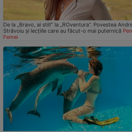
De la „Bravo, ai stil!” la „ROventura”. Povestea Andr
Străvoiu și lecțiile care au făcut-o mai puternică
Pen
Femei