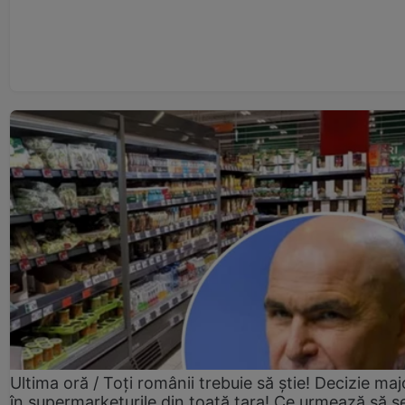
Ultima oră / Toți românii trebuie să știe! Decizie maj
în supermarketurile din toată țara! Ce urmează să s