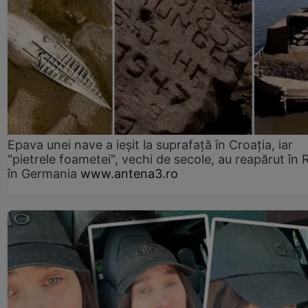
Epava unei nave a ieșit la suprafață în Croația, iar
"pietrele foametei", vechi de secole, au reapărut în R
în Germania
www.antena3.ro