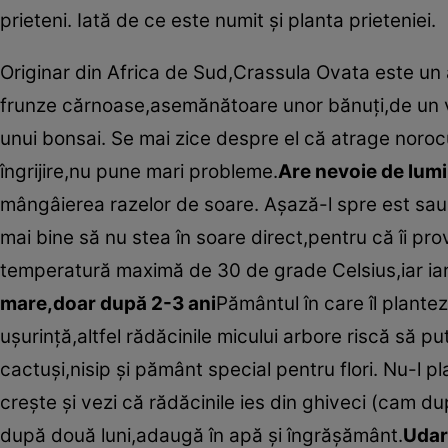
prieteni. Iată de ce este numit şi planta prieteniei.
Originar din Africa de Sud,Crassula Ovata este un 
frunze cărnoase,asemănătoare unor bănuţi,de un 
unui bonsai. Se mai zice despre el că atrage norocu
îngrijire,nu pune mari probleme.
Are nevoie de lum
mângâierea razelor de soare. Aşază-l spre est sau 
mai bine să nu stea în soare direct,pentru că îi pro
temperatură maximă de 30 de grade Celsius,iar ia
mare,doar după 2-3 ani
Pământul în care îl plante
uşurinţă,altfel rădăcinile micului arbore riscă să
cactuşi,nisip şi pământ special pentru flori. Nu-l p
creşte şi vezi că rădăcinile ies din ghiveci (cam 
după două luni,adaugă în apă şi îngrăşământ.
Udare