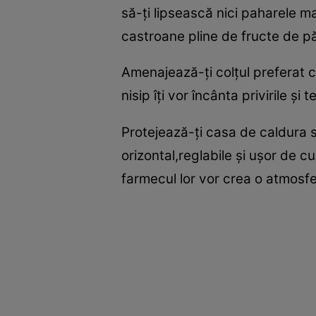
să-ţi lipsească nici paharele m
castroane pline de fructe de p
Amenajează-ţi colţul preferat cu
nisip îţi vor încânta privirile ş
Protejează-ţi casa de caldura s
orizontal,reglabile şi uşor de c
farmecul lor vor crea o atmosf