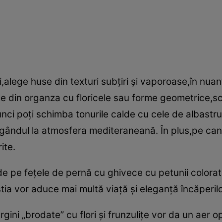
alege huse din texturi subţiri şi vaporoase,în nua
le din organza cu floricele sau forme geometrice,s
ci poţi schimba tonurile calde cu cele de albastru. 
u gândul la atmosfera mediteraneană. În plus,pe c
ite.
 de pe feţele de pernă cu ghivece cu petunii colora
ştia vor aduce mai multă viaţă şi eleganţă încăperilo
rgini „brodate” cu flori şi frunzuliţe vor da un aer o