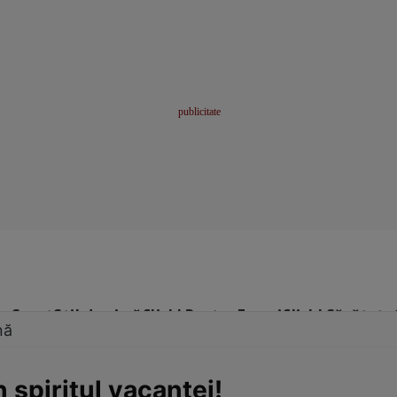
me
Sport
Stil de viață
Click! Pentru Femei
Click! Sănătate
nă
 spiritul vacanţei!