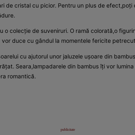
ari de cristal cu picior. Pentru un plus de efect,p
ădure.
 o colecţie de suveniruri. O ramă colorată,o figurin
i te vor duce cu gândul la momentele fericite petrecut
oarelui cu ajutorul unor jaluzele uşoare din bambus.
urăţat. Seara,lampadarele din bambus îţi vor lumina 
era romantică.