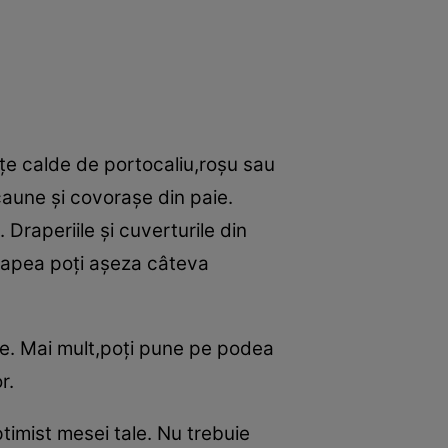
nţe calde de portocaliu,roşu sau
caune şi covoraşe din paie.
Draperiile şi cuverturile din
anapea poţi aşeza câteva
te. Mai mult,poţi pune pe podea
r.
ptimist mesei tale. Nu trebuie