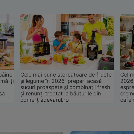
pâine
Cele mai bune storcătoare de fructe
Cel m
rmă-ți
și legume în 2026: prepari acasă
2026
sucuri proaspete și combinații fresh
espre
să
și renunți treptat la băuturile din
cremo
comerț
adevarul.ro
cafen