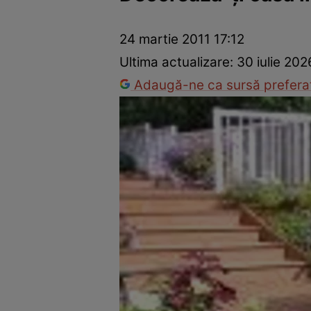
Dezvoltare personală
Îngrijire personală
Casă și grădină
24 martie 2011 17:12
Ultima actualizare:
30 iulie 202
Adaugă-ne ca sursă preferat