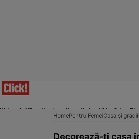
Ultima Oră!
Trending
Actualitate
Vedete
Video
Prime Ti
Home
Pentru Femei
Casa și grădi
Decorează-ţi casa în