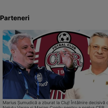
Parteneri
Marius Şumudică a zburat la Cluj! Întâlnire decisivă 
Neluţu Varga şi Marian Copilu pentru a prelua CFR.