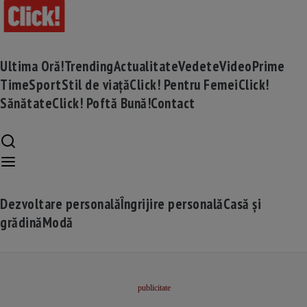
Ultima Oră!
Trending
Actualitate
Vedete
Video
Prime
Time
Sport
Stil de viață
Click! Pentru Femei
Click!
Sănătate
Click! Poftă Bună!
Contact
Dezvoltare personală
Îngrijire personală
Casă și
grădină
Modă