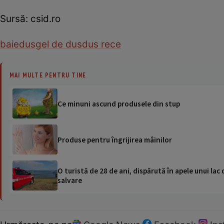
Sursă: csid.ro
baie
dus
gel de dus
dus rece
MAI MULTE PENTRU TINE
Ce minuni ascund produsele din stup
Produse pentru îngrijirea mâinilor
O turistă de 28 de ani, dispărută în apele unui lac 
salvare