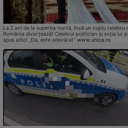
La 2 ani de la superba nuntă, încă un cuplu celebru 
România divorțează! Celebrul politician și soția lui ș
spus adio! „Da, este adevărat”
www.unica.ro