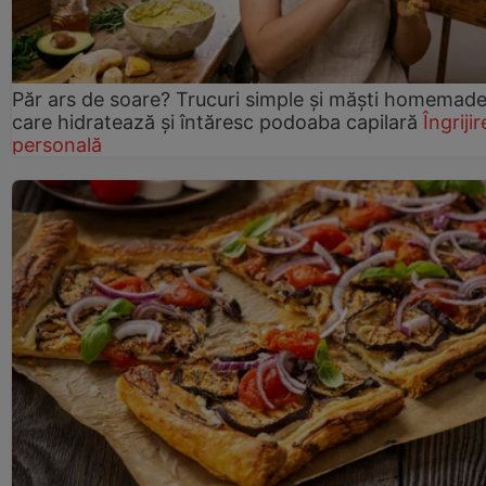
Păr ars de soare? Trucuri simple și măști homemad
care hidratează și întăresc podoaba capilară
Îngrijir
personală