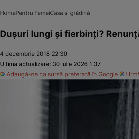
Home
Pentru Femei
Casa și grădină
Duşuri lungi şi fierbinţi? Renunţă
4 decembrie 2018 22:30
Ultima actualizare:
30 iulie 2026 1:37
Adaugă-ne ca sursă preferată în Google
Urmă