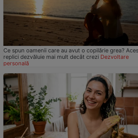
Ce spun oamenii care au avut o copilărie grea? Ace
replici dezvăluie mai mult decât crezi
Dezvoltare
personală