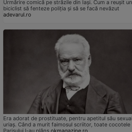
Urmărire comică pe străzile din Iași. Cum a reușit u
biciclist să fenteze poliția și să se facă nevăzut
adevarul.ro
Era adorat de prostituate, pentru apetitul său sexua
uriaș. Când a murit faimosul scriitor, toate cocotele
Parisului l-au plâns
okmagazine.ro