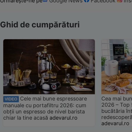
Urmărește-ne pe
Google News
Facebook
In
Ghid de cumpărături
Cele mai bune espressoare
Cea mai bun
VIDEO
2026 – Top 
manuale cu portafiltru 2026: cum
bucătăria înt
obții un espresso de nivel barista
redescoperă 
chiar la tine acasă
adevarul.ro
adevarul.ro