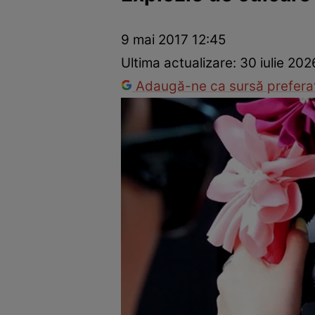
Dezvoltare personală
Îngrijire personală
Casă și grădină
9 mai 2017 12:45
Ultima actualizare:
30 iulie 202
Adaugă-ne ca sursă preferat