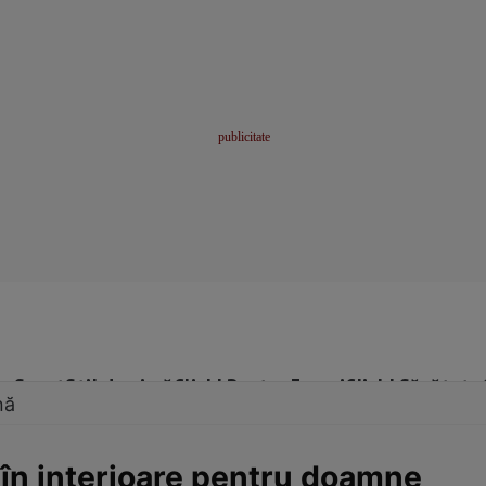
me
Sport
Stil de viață
Click! Pentru Femei
Click! Sănătate
nă
 în interioare pentru doamne