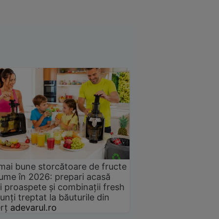
mai bune storcătoare de fructe
gume în 2026: prepari acasă
i proaspete și combinații fresh
unți treptat la băuturile din
rț
adevarul.ro