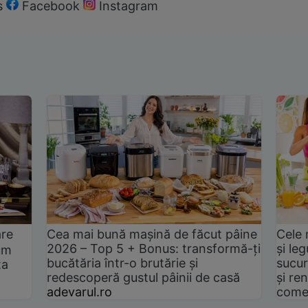
s
Facebook
Instagram
are
Cea mai bună mașină de făcut pâine
Cele 
2026 – Top 5 + Bonus: transformă-ți
și le
um
bucătăria într-o brutărie și
sucur
ta
redescoperă gustul pâinii de casă
și ren
adevarul.ro
come