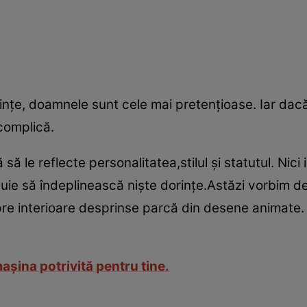
nţe, doamnele sunt cele mai pretenţioase. Iar dacă 
 complică.
 le reflecte personalitatea,stilul şi statutul. Nici i
ie să îndeplinească nişte dorinţe.Astăzi vorbim de
pre interioare desprinse parcă din desene animate. 
şina potrivită pentru tine.