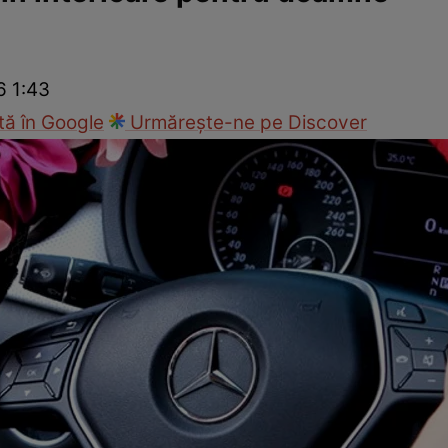
Modă
6 1:43
ă în Google
Urmărește-ne pe Discover