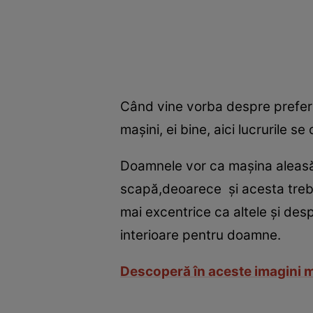
Când vine vorba despre preferi
maşini, ei bine, aici lucrurile se
Doamnele vor ca maşina aleasă să
scapă,deoarece şi acesta trebu
mai excentrice ca altele şi des
interioare pentru doamne.
Descoperă în aceste imagini ma