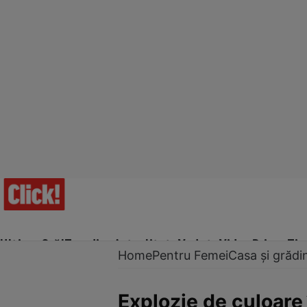
Ultima Oră!
Trending
Actualitate
Vedete
Video
Prime Ti
Home
Pentru Femei
Casa și grădi
Explozie de culoare