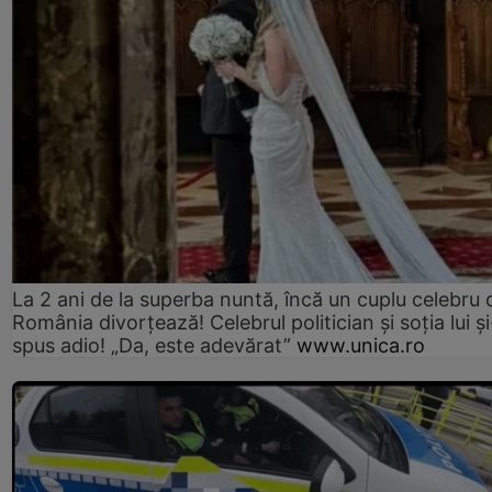
La 2 ani de la superba nuntă, încă un cuplu celebru 
România divorțează! Celebrul politician și soția lui ș
spus adio! „Da, este adevărat”
www.unica.ro