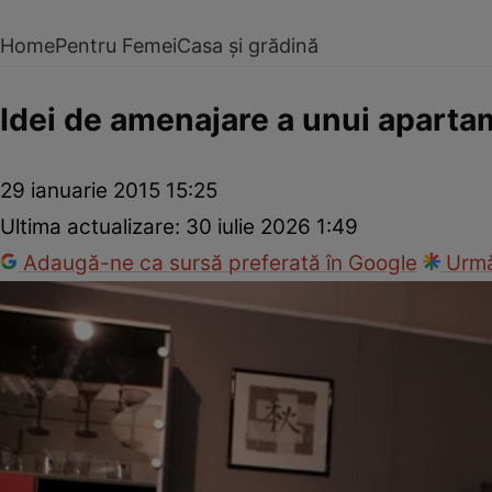
Home
Pentru Femei
Casa și grădină
Idei de amenajare a unui apart
29 ianuarie 2015 15:25
Ultima actualizare:
30 iulie 2026 1:49
Adaugă-ne ca sursă preferată în Google
Urmă