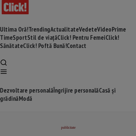
Ultima Oră!
Trending
Actualitate
Vedete
Video
Prime
Time
Sport
Stil de viață
Click! Pentru Femei
Click!
Sănătate
Click! Poftă Bună!
Contact
Dezvoltare personală
Îngrijire personală
Casă și
grădină
Modă