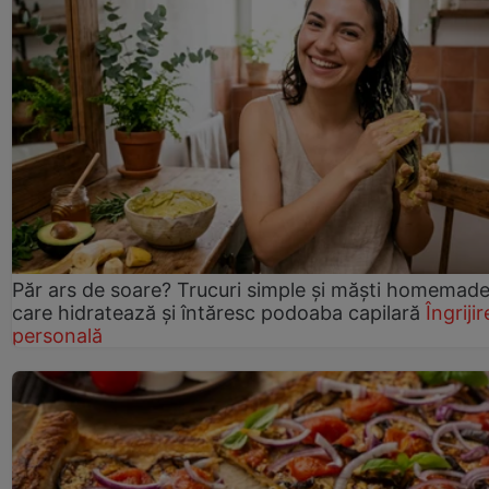
Păr ars de soare? Trucuri simple și măști homemad
care hidratează și întăresc podoaba capilară
Îngrijir
personală