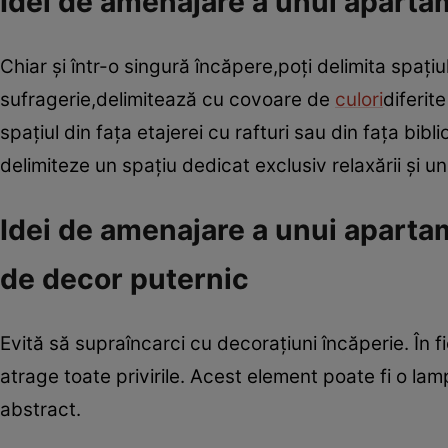
Idei de amenajare a unui aparta
Chiar şi într-o singură încăpere,poţi delimita spaţi
sufragerie,delimitează cu covoare de
culori
diferit
spaţiul din faţa etajerei cu rafturi sau din faţa bib
delimiteze un spaţiu dedicat exclusiv relaxării şi u
Idei de amenajare a unui apart
de decor puternic
Evită să supraîncarci cu decoraţiuni încăperie. În
atrage toate privirile. Acest element poate fi o lam
abstract.