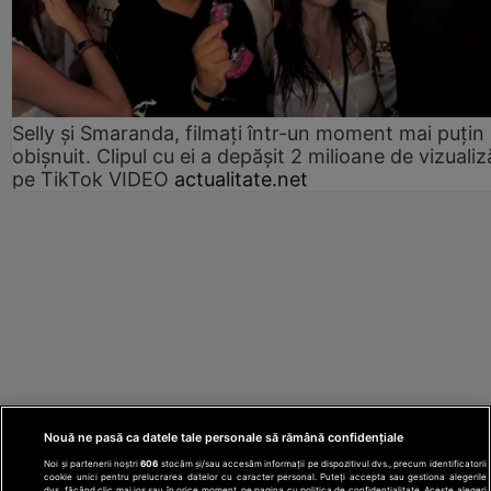
Selly și Smaranda, filmați într-un moment mai puțin
obișnuit. Clipul cu ei a depășit 2 milioane de vizualiz
pe TikTok VIDEO
actualitate.net
Nouă ne pasă ca datele tale personale să rămână confidențiale
Noi și partenerii noștri
606
stocăm și/sau accesăm informații pe dispozitivul dvs., precum identificatorii
cookie unici pentru prelucrarea datelor cu caracter personal. Puteți accepta sau gestiona alegerile
dvs. făcând clic mai jos sau în orice moment, pe pagina cu politica de confidențialitate. Aceste alegeri