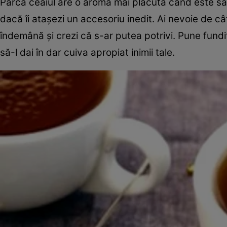
Parcă ceaiul are o aromă mai plăcută când este sa
dacă îi ataşezi un accesoriu inedit. Ai nevoie de c
îndemână şi crezi că s-ar putea potrivi. Pune fundi
să-l dai în dar cuiva apropiat inimii tale.