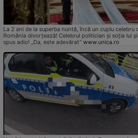
La 2 ani de la superba nuntă, încă un cuplu celebru 
România divorțează! Celebrul politician și soția lui ș
spus adio! „Da, este adevărat”
www.unica.ro