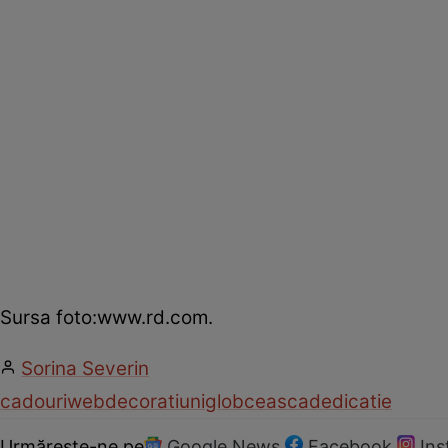
Sursa foto:www.rd.com.
Sorina Severin
cadouri
web
decoratiuni
glob
ceasca
dedicatie
Urmărește-ne pe
Google News
Facebook
In