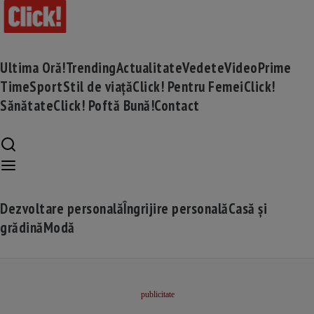
Ultima Oră!
Trending
Actualitate
Vedete
Video
Prime
Time
Sport
Stil de viață
Click! Pentru Femei
Click!
Sănătate
Click! Poftă Bună!
Contact
Dezvoltare personală
Îngrijire personală
Casă și
grădină
Modă