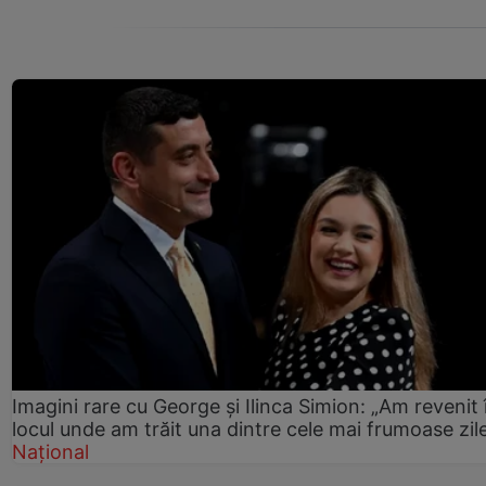
Imagini rare cu George și Ilinca Simion: „Am revenit 
locul unde am trăit una dintre cele mai frumoase zil
Național