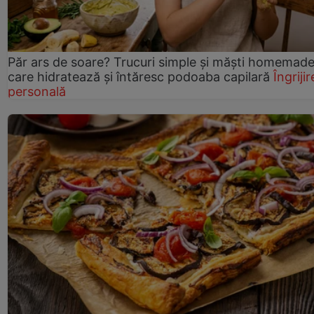
Păr ars de soare? Trucuri simple și măști homemad
care hidratează și întăresc podoaba capilară
Îngrijir
personală