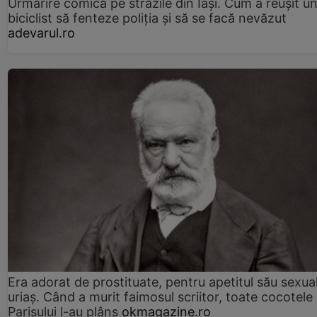
Urmărire comică pe străzile din Iași. Cum a reușit u
biciclist să fenteze poliția și să se facă nevăzut
adevarul.ro
Era adorat de prostituate, pentru apetitul său sexua
uriaș. Când a murit faimosul scriitor, toate cocotele
Parisului l-au plâns
okmagazine.ro