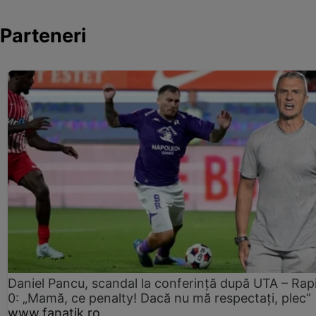
Parteneri
Daniel Pancu, scandal la conferință după UTA – Rap
0: „Mamă, ce penalty! Dacă nu mă respectați, plec”
www.fanatik.ro