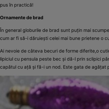
pus în practică!
Ornamente de brad
În general globurile de brad sunt puţin mai scumpe
cum ar fi să-i dăruieşti celei mai bune prietene o 
Ai nevoie de câteva becuri de forme diferite,o cutiuţ
lipiciul cu pensula peste bec şi dă-l prin sclipici 
capătul cu aţă şi fă-i un nod. Este gata de agăţat 