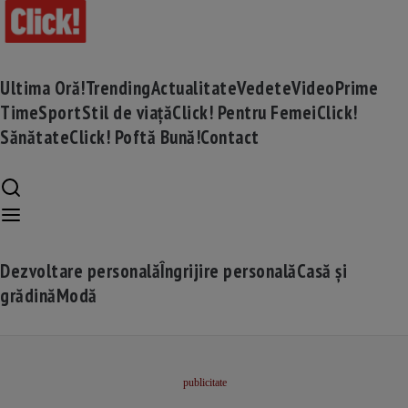
Ultima Oră!
Trending
Actualitate
Vedete
Video
Prime
Time
Sport
Stil de viață
Click! Pentru Femei
Click!
Sănătate
Click! Poftă Bună!
Contact
Dezvoltare personală
Îngrijire personală
Casă și
grădină
Modă