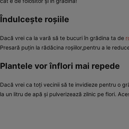
cât e de folositor şi în grădină!
Îndulceşte roşiile
Dacă vrei ca la vară să te bucuri în grădina ta de
r
Presară puţin la rădăcina roşiilor,pentru a le reduce
Plantele vor înflori mai repede
Dacă vrei ca toţi vecinii să te invidieze pentru o 
la un litru de apă şi pulverizează zilnic pe flori. A