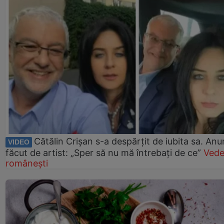
Cătălin Crișan s-a despărțit de iubita sa. Anu
VIDEO
făcut de artist: „Sper să nu mă întrebați de ce”
Vede
românești