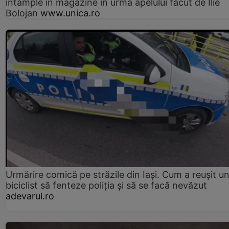
întâmple în magazine în urma apelului făcut de Ilie
Bolojan
www.unica.ro
Urmărire comică pe străzile din Iași. Cum a reușit u
biciclist să fenteze poliția și să se facă nevăzut
adevarul.ro