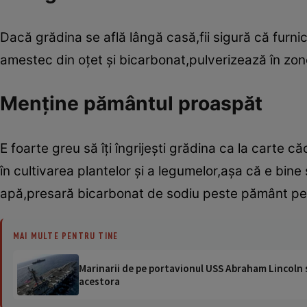
Dacă grădina se află lângă casă,fii sigură că furnic
amestec din oţet şi bicarbonat,pulverizează în zonel
Menţine pământul proaspăt
E foarte greu să îţi îngrijeşti grădina ca la carte că
în cultivarea plantelor şi a legumelor,aşa că e bine să
apă,presară bicarbonat de sodiu peste pământ pen
MAI MULTE PENTRU TINE
Marinarii de pe portavionul USS Abraham Lincoln su
acestora