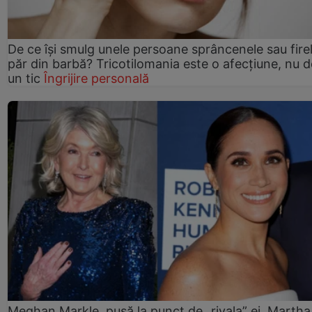
De ce își smulg unele persoane sprâncenele sau fire
păr din barbă? Tricotilomania este o afecțiune, nu 
un tic
Îngrijire personală
Meghan Markle, pusă la punct de „rivala” ei, Martha