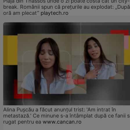
Plaja din Thassos unde o zi poate costa cât un city-
break. Românii spun că prețurile au explodat: „După
oră am plecat”
playtech.ro
Alina Pușcău a făcut anunțul trist: 'Am intrat în
metastază.' Ce minune s-a întâmplat după ce fanii 
rugat pentru ea
www.cancan.ro