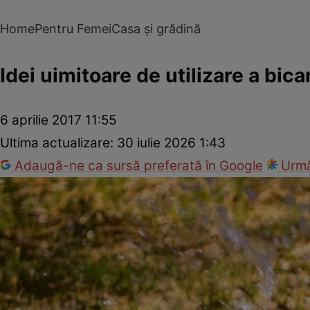
Home
Pentru Femei
Casa și grădină
Idei uimitoare de utilizare a bic
6 aprilie 2017 11:55
Ultima actualizare:
30 iulie 2026 1:43
Adaugă-ne ca sursă preferată în Google
Urmă