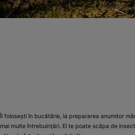
Îl foloseşti în bucătărie, la prepararea anumitor mâ
mai multe întrebuinţări. El te poate scăpa de insecte