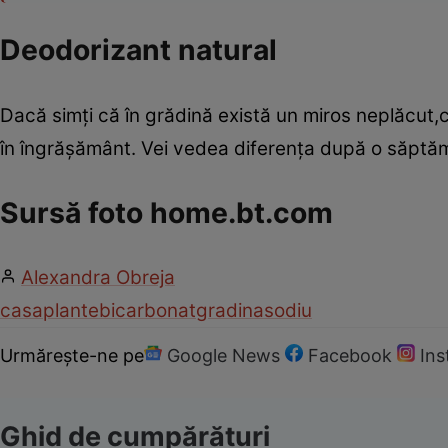
Deodorizant natural
Dacă simţi că în grădină există un miros neplăcut
în îngrăşământ. Vei vedea diferenţa după o săptă
Sursă foto home.bt.com
Alexandra Obreja
casa
plante
bicarbonat
gradina
sodiu
Urmărește-ne pe
Google News
Facebook
In
Ghid de cumpărături