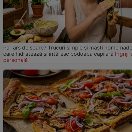
Păr ars de soare? Trucuri simple și măști homemad
care hidratează și întăresc podoaba capilară
Îngrijir
personală