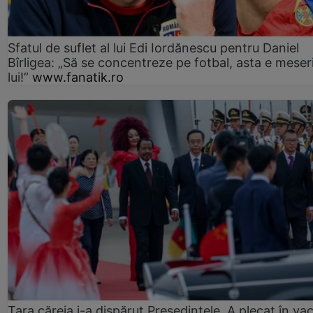
Sfatul de suflet al lui Edi Iordănescu pentru Daniel
Bîrligea: „Să se concentreze pe fotbal, asta e meser
lui!”
www.fanatik.ro
Țara căreia i-a dispărut Președintele. A plecat în va