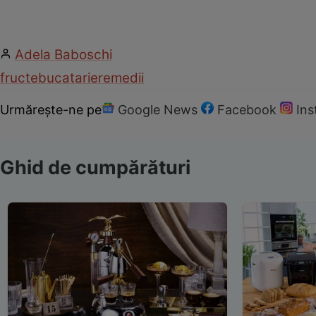
Adela Baboschi
fructe
bucatarie
remedii
Urmărește-ne pe
Google News
Facebook
In
Ghid de cumpărături