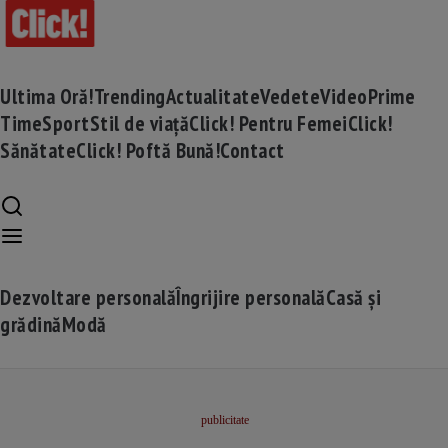
Ultima Oră!
Trending
Actualitate
Vedete
Video
Prime
Time
Sport
Stil de viață
Click! Pentru Femei
Click!
Sănătate
Click! Poftă Bună!
Contact
Dezvoltare personală
Îngrijire personală
Casă și
grădină
Modă