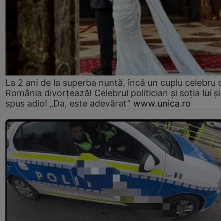
La 2 ani de la superba nuntă, încă un cuplu celebru 
România divorțează! Celebrul politician și soția lui ș
spus adio! „Da, este adevărat”
www.unica.ro