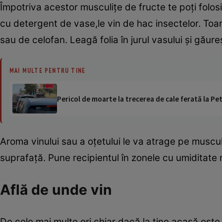
Împotriva acestor musculiţe de fructe te poţi folos
cu detergent de vase,le vin de hac insectelor. Toarn
sau de celofan. Leagă folia în jurul vasului şi găur
MAI MULTE PENTRU TINE
Pericol de moarte la trecerea de cale ferată la Pet
Aroma vinului sau a oţetului le va atrage pe muscul
suprafaţă. Pune recipientul în zonele cu umiditate 
Află de unde vin
De cele mai multe ori,chiar dacă la tine acasă este