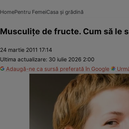
Home
Pentru Femei
Casa și grădină
Musculiţe de fructe. Cum să le 
24 martie 2011 17:14
Ultima actualizare:
30 iulie 2026 2:00
Adaugă-ne ca sursă preferată în Google
Urmă