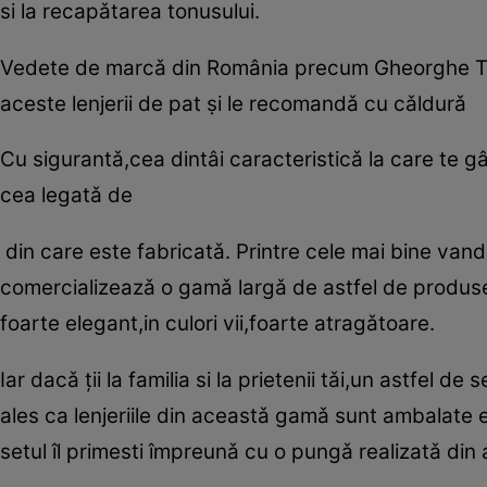
si la recapǎtarea tonusului.
Vedete de marcǎ din România precum Gheorghe Tur
aceste lenjerii de pat ṣi le recomandǎ cu cǎldurǎ
Cu sigurantǎ,cea dintâi caracteristicǎ la care te g
cea legatǎ de
din care este fabricatǎ. Printre cele mai bine v
comercializeazǎ o gamǎ largǎ de astfel de produs
foarte elegant,in culori vii,foarte atragǎtoare.
Iar dacǎ ţii la familia si la prietenii tǎi,un astfel 
ales ca lenjeriile din aceastǎ gamǎ sunt ambalate e
setul îl primesti împreunǎ cu o pungǎ realizatǎ din ac