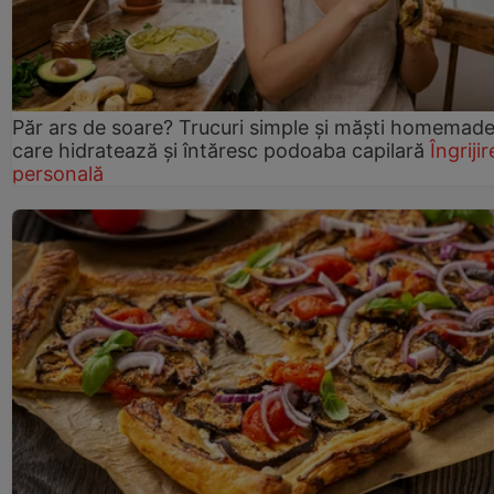
Păr ars de soare? Trucuri simple și măști homemad
care hidratează și întăresc podoaba capilară
Îngrijir
personală