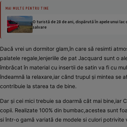
MAI MULTE PENTRU TINE
O turistă de 28 de ani, dispărută în apele unui lac 
salvare
Dacǎ vrei un dormitor glam,în care sǎ resimti atm
palatele regale,lenjeriile de pat Jacquard sunt o al
îmbrǎcat în material cu insertii de satin va fi cu mul
îndeamnǎ la relaxare,iar când trupul ṣi mintea se a
contribuie la starea ta de bine.
Dar ṣi cei mici trebuie sa doarmǎ cât mai bine,iar
copii. Realizate 100% din bumbac,acestea sunt foart
si într-o gamǎ variatǎ de modele si culori potrivite 