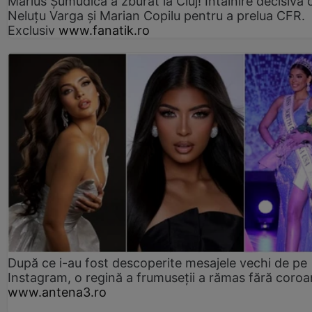
Marius Şumudică a zburat la Cluj! Întâlnire decisivă 
Neluţu Varga şi Marian Copilu pentru a prelua CFR.
Exclusiv
www.fanatik.ro
După ce i-au fost descoperite mesajele vechi de pe
Instagram, o regină a frumuseții a rămas fără coro
www.antena3.ro