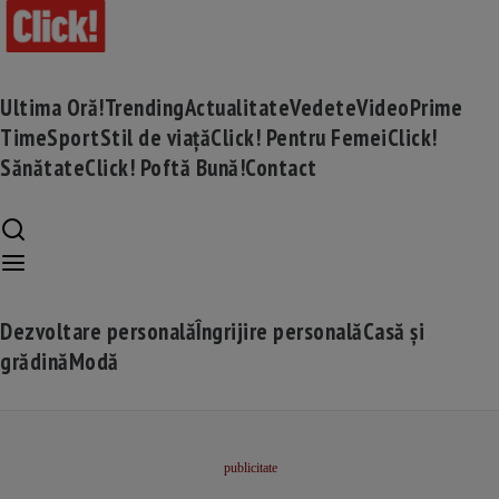
Ultima Oră!
Trending
Actualitate
Vedete
Video
Prime
Time
Sport
Stil de viață
Click! Pentru Femei
Click!
Sănătate
Click! Poftă Bună!
Contact
Dezvoltare personală
Îngrijire personală
Casă și
grădină
Modă