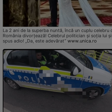
La 2 ani de la superba nuntă, încă un cuplu celebru 
România divorțează! Celebrul politician și soția lui ș
spus adio! „Da, este adevărat”
www.unica.ro