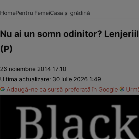
Home
Pentru Femei
Casa și grădină
Nu ai un somn odinitor? Lenjeri
(P)
26 noiembrie 2014 17:10
Ultima actualizare:
30 iulie 2026 1:49
Adaugă-ne ca sursă preferată în Google
Urmă