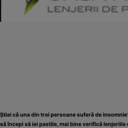
Ştiai cǎ una din trei persoane suferǎ de insomnie
sǎ începi sǎ iei pastile, mai bine verificǎ lenjerii