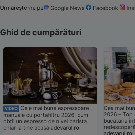
Urmărește-ne pe
Google News
Facebook
In
Ghid de cumpărături
Cele mai bune espressoare
Cea mai bun
VIDEO
2026 – Top 
manuale cu portafiltru 2026: cum
bucătăria înt
obții un espresso de nivel barista
redescoperă 
chiar la tine acasă
adevarul.ro
adevarul.ro