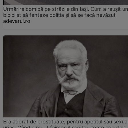
Urmărire comică pe străzile din Iași. Cum a reușit u
biciclist să fenteze poliția și să se facă nevăzut
adevarul.ro
Era adorat de prostituate, pentru apetitul său sexua
uriaș. Când a murit faimosul scriitor, toate cocotele