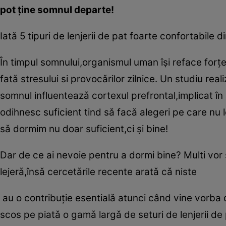
pot ţine somnul departe!
Iatǎ 5 tipuri de lenjerii de pat foarte confortabile
În timpul somnului,organismul uman îṣi reface forţe
fatǎ stresului si provocǎrilor zilnice. Un studiu real
somnul influenteazǎ cortexul prefrontal,implicat în
odihnesc suficient tind sǎ facǎ alegeri pe care nu 
sǎ dormim nu doar suficient,ci ṣi bine!
Dar de ce ai nevoie pentru a dormi bine? Multi vor s
lejerǎ,însǎ cercetǎrile recente aratǎ cǎ niste
au o contribuţie esentialǎ atunci când vine vorb
scos pe piatǎ o gamǎ largǎ de seturi de lenjerii de 