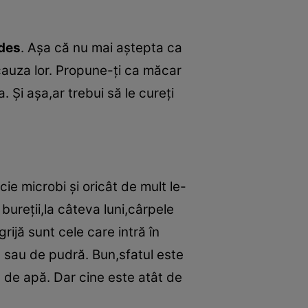
 des
. Aşa că nu mai aştepta ca
 cauza lor. Propune-ţi ca măcar
Şi aşa,ar trebui să le cureţi
ie microbi şi oricât de mult le-
bureţii,la câteva luni,cârpele
rijă sunt cele care intră în
n sau de pudră. Bun,sfatul este
ic de apă. Dar cine este atât de