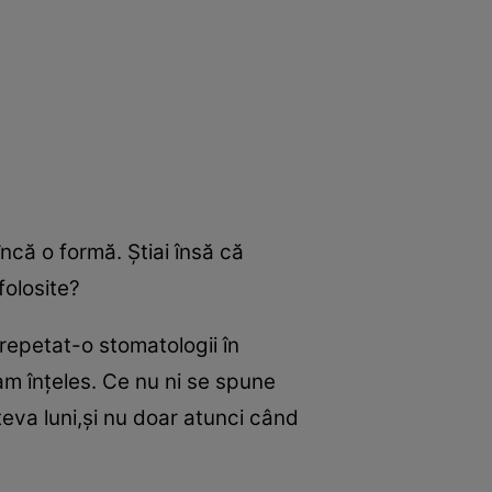
încă o formă. Ştiai însă că
folosite?
repetat-o stomatologii în
am înţeles. Ce nu ni se spune
teva luni,şi nu doar atunci când