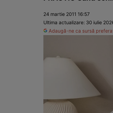
Dezvoltare personală
Îngrijire personală
Casă și grădină
24 martie 2011 16:57
Ultima actualizare:
30 iulie 202
Adaugă-ne ca sursă preferat