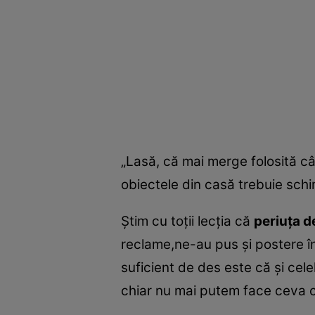
„Lasă, că mai merge folosită cât
obiectele din casă trebuie schi
Ştim cu toţii lecţia că
periuţa de
reclame,ne-au pus şi postere în
suficient de des este că şi cele
chiar nu mai putem face ceva c