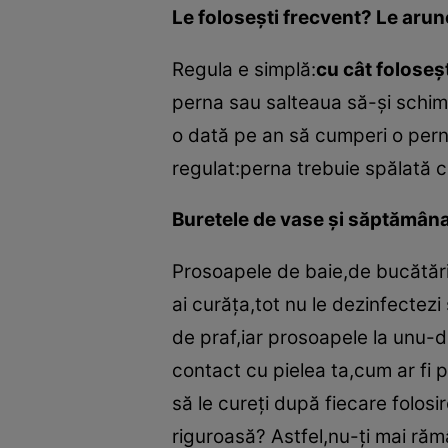
Le foloseşti frecvent? Le arun
Regula e simplă:
cu cât foloseş
perna sau salteaua să-şi schimb
o dată pe an să cumperi o pernă
regulat:perna trebuie spălată ce
Buretele de vase şi săptămân
Prosoapele de baie,de bucătărie
ai curăţa,tot nu le dezinfectezi
de praf,iar prosoapele la unu-do
contact cu pielea ta,cum ar fi 
să le cureţi după fiecare folosi
riguroasă? Astfel,nu-ţi mai ră