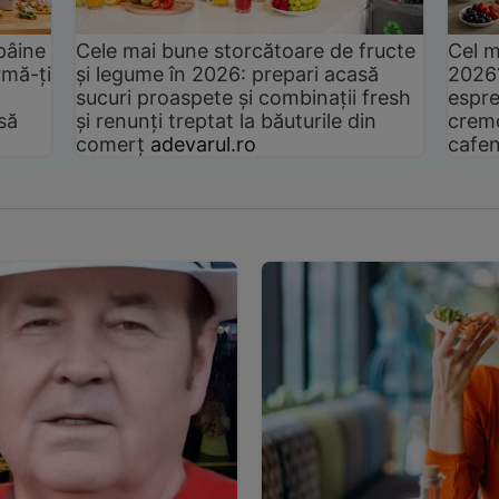
pâine
Cele mai bune storcătoare de fructe
Cel m
rmă-ți
și legume în 2026: prepari acasă
2026
sucuri proaspete și combinații fresh
espre
să
și renunți treptat la băuturile din
cremo
comerț
adevarul.ro
cafen