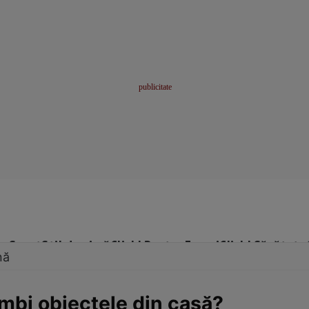
me
Sport
Stil de viață
Click! Pentru Femei
Click! Sănătate
nă
bi obiectele din casă?