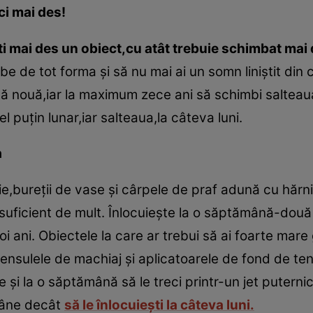
ci mai des!
ti mai des un obiect,cu atât trebuie schimbat mai
e de tot forma şi să nu mai ai un somn liniştit din
 nouă,iar la maximum zece ani să schimbi salteaua. 
l puţin lunar,iar salteaua,la câteva luni.
a
,bureţii de vase şi cârpele de praf adună cu hărnic
 suficient de mult. Înlocuieşte la o săptămână-două 
i ani. Obiectele la care ar trebui să ai foarte mare g
pensulele de machiaj şi aplicatoarele de fond de te
re şi la o săptămână să le treci printr-un jet putern
mâne decât
să le înlocuieşti la câteva luni.