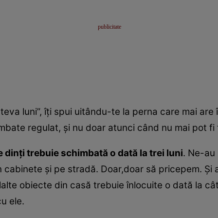
eva luni”, îţi spui uitându-te la perna care mai are 
mbate regulat, şi nu doar atunci când nu mai pot fi 
 dinţi trebuie schimbată o dată la trei luni
. Ne-au 
 cabinete şi pe stradă. Doar,doar să pricepem. Şi 
lalte obiecte din casă trebuie înlocuite o dată la câ
u ele.