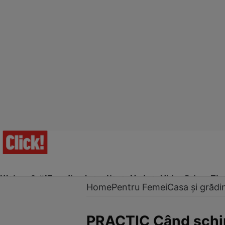
Ultima Oră!
Trending
Actualitate
Vedete
Video
Prime Ti
Home
Pentru Femei
Casa și grădi
PRACTIC Când schim