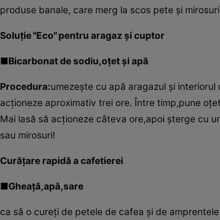
produse banale, care merg la scos pete şi mirosuri
Soluţie "Eco" pentru aragaz şi cuptor
■Bicarbonat de sodiu,oţet şi apă
Procedura:
umezeşte cu apă aragazul şi interiorul 
acţioneze aproximativ trei ore. Între timp,pune oţet
Mai lasă să acţioneze câteva ore,apoi şterge cu un
sau mirosuri!
Curăţare rapidă a cafetierei
■Gheaţă,apă,sare
ca să o cureţi de petele de cafea şi de amprentele