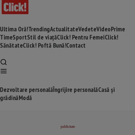
Ultima Oră!
Trending
Actualitate
Vedete
Video
Prime
Time
Sport
Stil de viață
Click! Pentru Femei
Click!
Sănătate
Click! Poftă Bună!
Contact
Dezvoltare personală
Îngrijire personală
Casă și
grădină
Modă