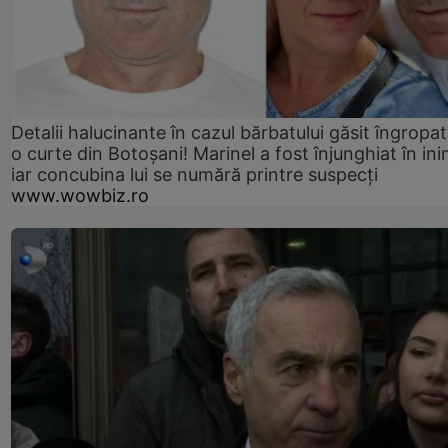
Detalii halucinante în cazul bărbatului găsit îngropat
o curte din Botoșani! Marinel a fost înjunghiat în ini
iar concubina lui se numără printre suspecți
www.wowbiz.ro