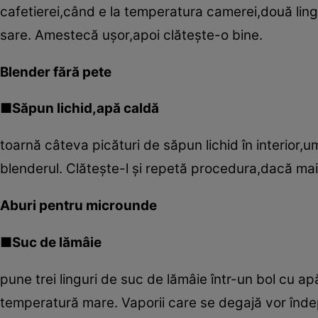
cafetierei,când e la temperatura camerei,două lingu
sare. Amestecă uşor,apoi clăteşte-o bine.
Blender fără pete
■Săpun lichid,apă caldă
toarnă câteva picături de săpun lichid în interior
blenderul. Clăteşte-l şi repetă procedura,dacă mai
Aburi pentru microunde
■Suc de lămâie
pune trei linguri de suc de lămâie într-un bol cu a
temperatură mare. Vaporii care se degajă vor îndep