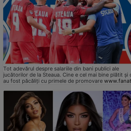
Tot adevărul despre salariile din bani publici ale
jucătorilor de la Steaua. Cine e cel mai bine plătit și
au fost păcăliți cu primele de promovare
www.fanat