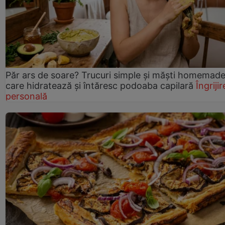
Păr ars de soare? Trucuri simple și măști homemad
care hidratează și întăresc podoaba capilară
Îngrijir
personală