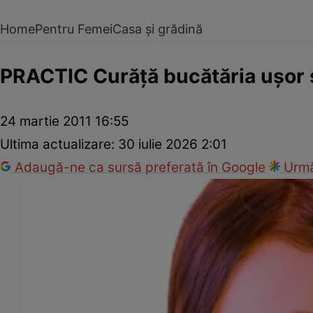
Home
Pentru Femei
Casa și grădină
PRACTIC Curăţă bucătăria uşor ş
24 martie 2011 16:55
Ultima actualizare:
30 iulie 2026 2:01
Adaugă-ne ca sursă preferată în Google
Urmă