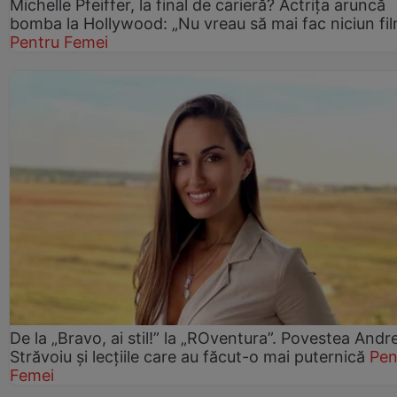
Michelle Pfeiffer, la final de carieră? Actrița aruncă
bomba la Hollywood: „Nu vreau să mai fac niciun fil
Pentru Femei
De la „Bravo, ai stil!” la „ROventura”. Povestea Andr
Străvoiu și lecțiile care au făcut-o mai puternică
Pen
Femei