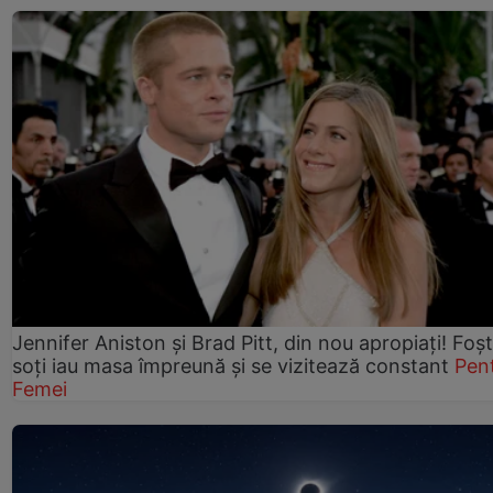
Jennifer Aniston și Brad Pitt, din nou apropiați! Foșt
soți iau masa împreună și se vizitează constant
Pen
Femei