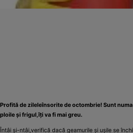
Profită de zileleînsorite de octombrie! Sunt num
ploile şi frigul,îţi va fi mai greu.
Întâi şi-ntâi,verifică dacă geamurile şi uşile se î