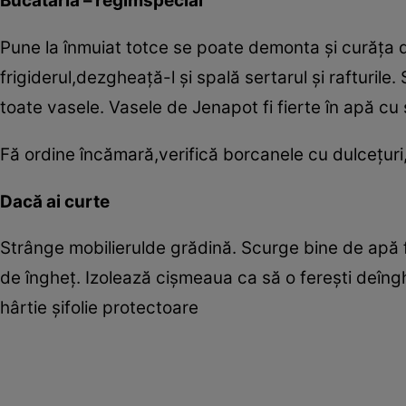
Bucătăria – regimspecial
Pune la înmuiat totce se poate demonta şi curăţa d
frigiderul,dezgheaţă-l şi spală sertarul şi rafturil
toate vasele. Vasele de Jenapot fi fierte în apă cu
Fă ordine încămară,verifică borcanele cu dulceţuri
Dacă ai curte
Strânge mobilierulde grădină. Scurge bine de apă fu
de îngheţ. Izolează cişmeaua ca să o fereşti deînghe
hârtie şifolie protectoare