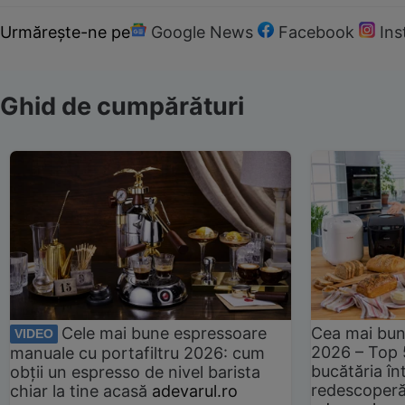
Urmărește-ne pe
Google News
Facebook
In
Ghid de cumpărături
Cele mai bune espressoare
Cea mai bun
VIDEO
2026 – Top 
manuale cu portafiltru 2026: cum
bucătăria înt
obții un espresso de nivel barista
redescoperă 
chiar la tine acasă
adevarul.ro