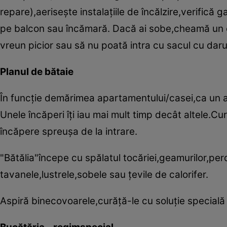
repare),aeriseşte instalaţiile de încălzire,verifică ga
pe balcon sau încămară. Dacă ai sobe,cheamă un co
vreun picior sau să nu poată intra cu sacul cu daru
Planul de bătaie
În funcţie demărimea apartamentului/casei,ca un ade
Unele încăperi îţi iau mai mult timp decât altele.Cu
încăpere spreuşa de la intrare.
"Bătălia"începe cu spălatul tocăriei,geamurilor,pe
tavanele,lustrele,sobele sau ţevile de calorifer.
Aspiră binecovoarele,curăţă-le cu soluţie specială şi