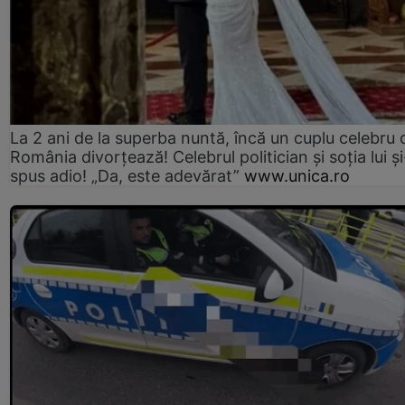
La 2 ani de la superba nuntă, încă un cuplu celebru 
România divorțează! Celebrul politician și soția lui ș
spus adio! „Da, este adevărat”
www.unica.ro