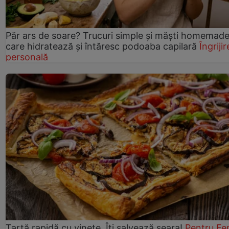
Păr ars de soare? Trucuri simple și măști homemad
care hidratează și întăresc podoaba capilară
Îngrijir
personală
Tartă rapidă cu vinete. Îți salvează seara!
Pentru Fe