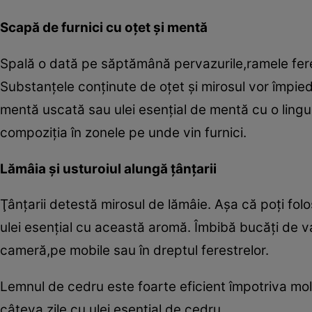
Scapă de furnici cu oţet şi mentă
Spală o dată pe săptămână pervazurile,ramele ferest
Substanţele conţinute de oţet şi mirosul vor împied
mentă uscată sau ulei esenţial de mentă cu o lingur
compoziţia în zonele pe unde vin furnici.
Lămâia şi usturoiul alungă ţânţarii
Ţânţarii detestă mirosul de lămâie. Aşa că poţi folos
ulei esenţial cu această aromă. Îmbibă bucăţi de va
cameră,pe mobile sau în dreptul ferestrelor.
Lemnul de cedru este foarte eficient împotriva moli
câteva zile cu ulei esenţial de cedru.