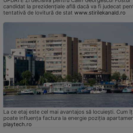
UPDATE Zi decisivă pentru Călin Georgescu! Fostul
candidat la prezidențiale află dacă va fi judecat pen
tentativă de lovitură de stat
www.stirilekanald.ro
La ce etaj este cel mai avantajos să locuiești. Cum îț
poate influența factura la energie poziția apartamen
playtech.ro