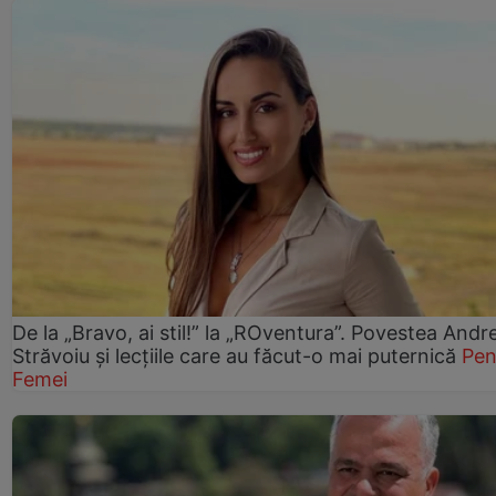
De la „Bravo, ai stil!” la „ROventura”. Povestea Andr
Străvoiu și lecțiile care au făcut-o mai puternică
Pen
Femei