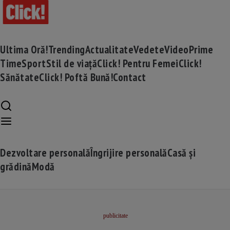
Ultima Oră!
Trending
Actualitate
Vedete
Video
Prime
Time
Sport
Stil de viață
Click! Pentru Femei
Click!
Sănătate
Click! Poftă Bună!
Contact
Dezvoltare personală
Îngrijire personală
Casă și
grădină
Modă