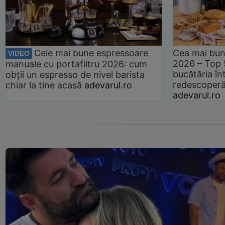
Cele mai bune espressoare
Cea mai bun
VIDEO
2026 – Top 
manuale cu portafiltru 2026: cum
bucătăria înt
obții un espresso de nivel barista
redescoperă 
chiar la tine acasă
adevarul.ro
adevarul.ro