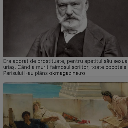
Era adorat de prostituate, pentru apetitul său sexua
uriaș. Când a murit faimosul scriitor, toate cocotele
Parisului l-au plâns
okmagazine.ro