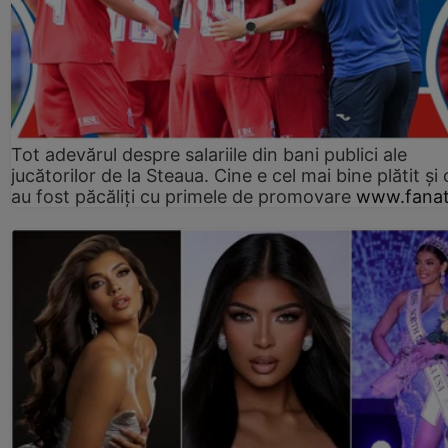
Tot adevărul despre salariile din bani publici ale
jucătorilor de la Steaua. Cine e cel mai bine plătit și
au fost păcăliți cu primele de promovare
www.fanat