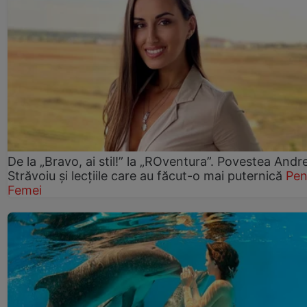
De la „Bravo, ai stil!” la „ROventura”. Povestea Andr
Străvoiu și lecțiile care au făcut-o mai puternică
Pen
Femei