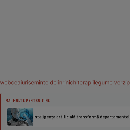
web
ceaiuri
seminte de in
rinichi
terapii
legume verzi
p
MAI MULTE PENTRU TINE
Inteligența artificială transformă departamentele