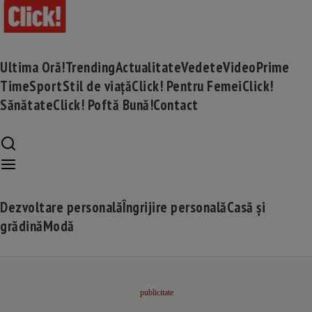
Ultima Oră!
Trending
Actualitate
Vedete
Video
Prime
Time
Sport
Stil de viață
Click! Pentru Femei
Click!
Sănătate
Click! Poftă Bună!
Contact
Dezvoltare personală
Îngrijire personală
Casă și
grădină
Modă