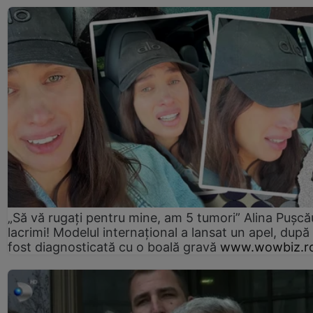
„Să vă rugați pentru mine, am 5 tumori” Alina Pușcău
lacrimi! Modelul internațional a lansat un apel, după
fost diagnosticată cu o boală gravă
www.wowbiz.r