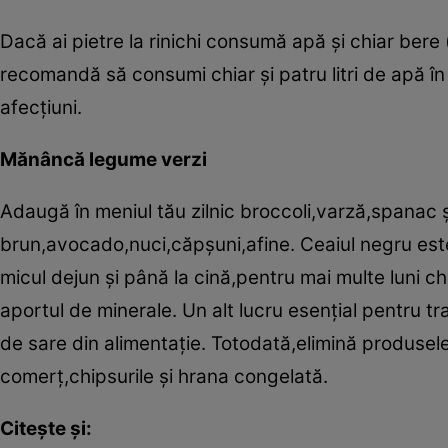
Dacă ai pietre la rinichi consumă apă şi chiar bere 
recomandă să consumi chiar şi patru litri de apă în 
afecţiuni.
Mănâncă legume verzi
Adaugă în meniul tău zilnic broccoli,varză,spanac 
brun,avocado,nuci,căpşuni,afine. Ceaiul negru este
micul dejun şi până la cină,pentru mai multe luni c
aportul de minerale. Un alt lucru esenţial pentru tr
de sare din alimentaţie. Totodată,elimină produsel
comerţ,chipsurile şi hrana congelată.
Citeşte şi: