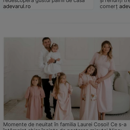
redescoperă gustul pâinii de casă
și renunți tr
adevarul.ro
comerț
adev
Momente de neuitat în familia Laurei Cosoi! Ce s-a