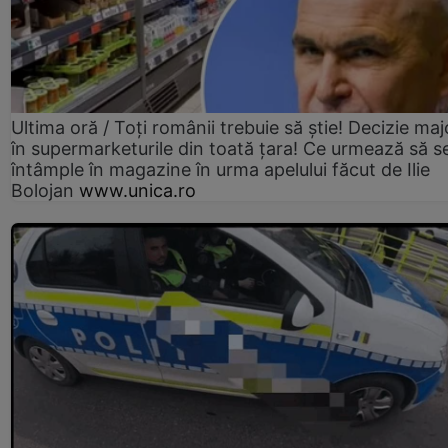
Ultima oră / Toți românii trebuie să știe! Decizie maj
în supermarketurile din toată țara! Ce urmează să s
întâmple în magazine în urma apelului făcut de Ilie
Bolojan
www.unica.ro