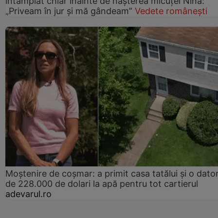
întâmplat chiar înainte de nașterea micuței Nina:
„Priveam în jur și mă gândeam”
Vedete românești
Moștenire de coșmar: a primit casa tatălui și o dator
de 228.000 de dolari la apă pentru tot cartierul
adevarul.ro