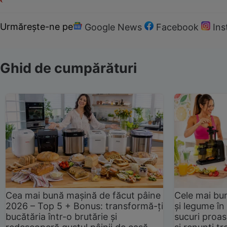
Urmărește-ne pe
Google News
Facebook
In
Ghid de cumpărături
Cea mai bună mașină de făcut pâine
Cele mai bu
2026 – Top 5 + Bonus: transformă-ți
și legume în
bucătăria într-o brutărie și
sucuri proas