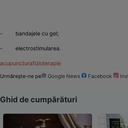
- bandajele cu gel;
- electrostimularea.
acupunctura
fizioterapie
Urmărește-ne pe
Google News
Facebook
In
Ghid de cumpărături