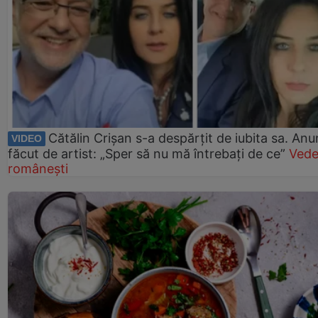
Cătălin Crișan s-a despărțit de iubita sa. Anu
VIDEO
făcut de artist: „Sper să nu mă întrebați de ce”
Vede
românești