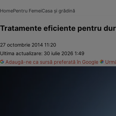
Home
Pentru Femei
Casa și grădină
Tratamente eficiente pentru dur
27 octombrie 2014 11:20
Ultima actualizare:
30 iulie 2026 1:49
Adaugă-ne ca sursă preferată în Google
Urmă