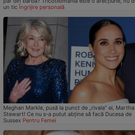
păr din barbă? Tricotilomania este o afecțiune, nu 
un tic
Îngrijire personală
Meghan Markle, pusă la punct de „rivala” ei, Martha
Stewart! Ce nu s-a putut abține să facă Ducesa de
Sussex
Pentru Femei