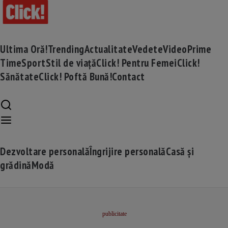
Ultima Oră!
Trending
Actualitate
Vedete
Video
Prime
Time
Sport
Stil de viață
Click! Pentru Femei
Click!
Sănătate
Click! Poftă Bună!
Contact
Dezvoltare personală
Îngrijire personală
Casă și
grădină
Modă