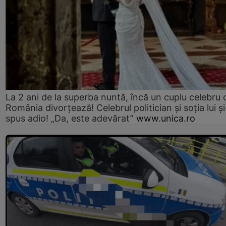
La 2 ani de la superba nuntă, încă un cuplu celebru 
România divorțează! Celebrul politician și soția lui ș
spus adio! „Da, este adevărat”
www.unica.ro