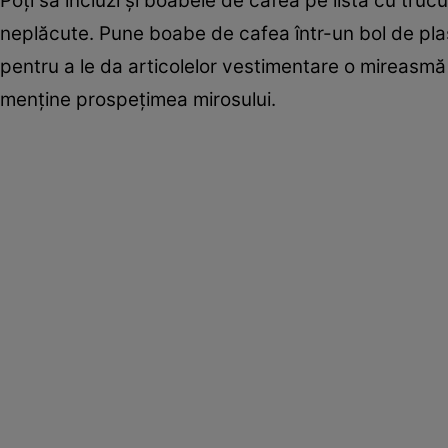
Poţi să incluzi şi boabele de cafea pe lista cu tru
neplăcute. Pune boabe de cafea într-un bol de plas
pentru a le da articolelor vestimentare o mireasmă
menţine prospeţimea mirosului.