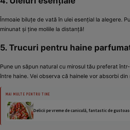
4. Uleiuri esenţiale
Înmoaie biluţe de vată în ulei esenţial la alegere. P
minunat şi ţine moliile la distanţă!
5. Trucuri pentru haine parfuma
Pune un săpun natural cu mirosul tău preferat într
între haine. Vei observa că hainele vor absorbi din
MAI MULTE PENTRU TINE
Delicii pe vreme de caniculă, fantastic de gustoase