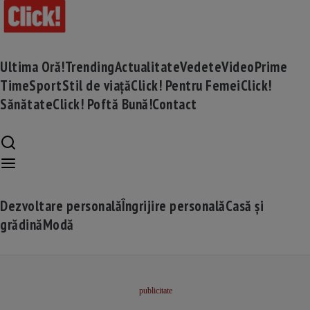
Ultima Oră!
Trending
Actualitate
Vedete
Video
Prime
Time
Sport
Stil de viață
Click! Pentru Femei
Click!
Sănătate
Click! Poftă Bună!
Contact
Dezvoltare personală
Îngrijire personală
Casă și
grădină
Modă