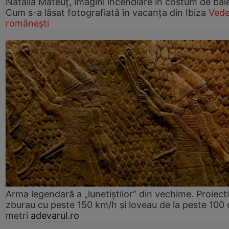
Natalia Mateuț, imagini incendiare în costum de bai
Cum s-a lăsat fotografiată în vacanța din Ibiza
Vede
românești
Arma legendară a „lunetiștilor” din vechime. Proiecti
zburau cu peste 150 km/h și loveau de la peste 100 
metri
adevarul.ro