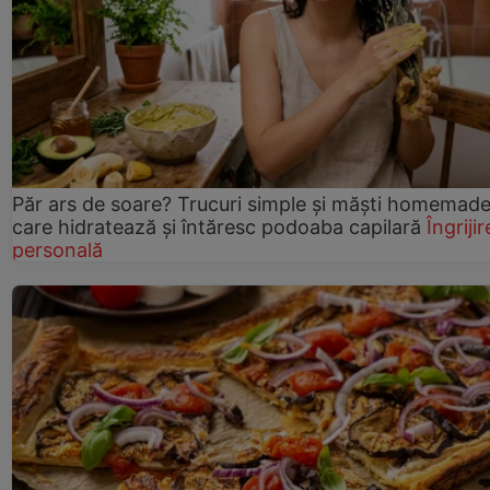
Păr ars de soare? Trucuri simple și măști homemad
care hidratează și întăresc podoaba capilară
Îngrijir
personală