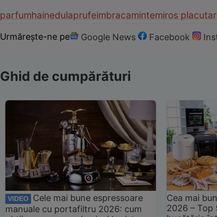
parfum
haine
dulap
rufe
imbracaminte
miros placut
ar
Urmărește-ne pe
Google News
Facebook
In
Ghid de cumpărături
Cele mai bune espressoare
Cea mai bun
VIDEO
2026 – Top 
manuale cu portafiltru 2026: cum