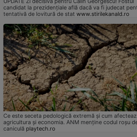
UPDATE Zi decisivă pentru Călin Georgescu! Fostul
candidat la prezidențiale află dacă va fi judecat pen
tentativă de lovitură de stat
www.stirilekanald.ro
Ce este seceta pedologică extremă și cum afectea
agricultura și economia. ANM menține codul roșu d
caniculă
playtech.ro