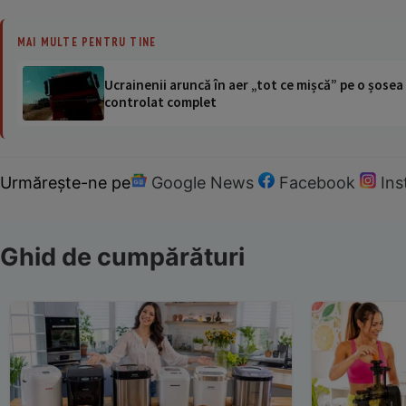
MAI MULTE PENTRU TINE
Ucrainenii aruncă în aer „tot ce mișcă” pe o șose
controlat complet
Urmărește-ne pe
Google News
Facebook
In
Ghid de cumpărături