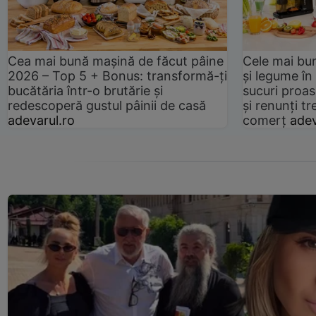
Cea mai bună mașină de făcut pâine
Cele mai bu
2026 – Top 5 + Bonus: transformă-ți
și legume în
bucătăria într-o brutărie și
sucuri proas
redescoperă gustul pâinii de casă
și renunți tr
adevarul.ro
comerț
adev