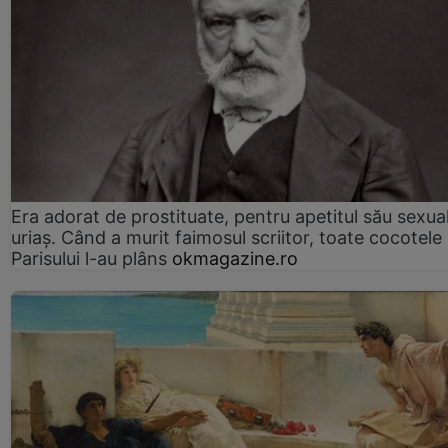
Era adorat de prostituate, pentru apetitul său sexua
uriaș. Când a murit faimosul scriitor, toate cocotele
Parisului l-au plâns
okmagazine.ro