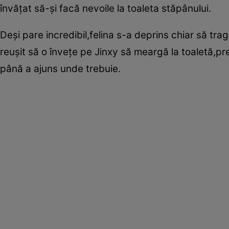
învăţat să-şi facă nevoile la toaleta stăpânului.
Deşi pare incredibil,felina s-a deprins chiar să t
reuşit să o înveţe pe Jinxy să meargă la toaletă,pr
până a ajuns unde trebuie.