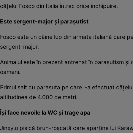
căţelul Fosco din Italia întrec orice închipuire.
Este sergent-major şi paraşutist
Fosco este un câine lup din armata italiană care pen
sergent-major.
Animalul este în prezent antrenat în paraşutism şi 
oameni.
Primul salt cu paraşuta pe care l-a efectuat căţelu
altitudinea de 4.000 de metri.
Îşi face nevoile la WC şi trage apa
Jinxy,o pisică brun-roşcată care aparţine lui Karaw