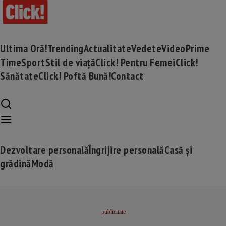
Ultima Oră!
Trending
Actualitate
Vedete
Video
Prime
Time
Sport
Stil de viață
Click! Pentru Femei
Click!
Sănătate
Click! Poftă Bună!
Contact
Dezvoltare personală
Îngrijire personală
Casă și
grădină
Modă