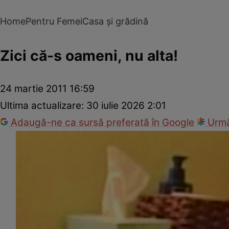
Home
Pentru Femei
Casa și grădină
Zici că-s oameni, nu alta!
24 martie 2011 16:59
Ultima actualizare:
30 iulie 2026 2:01
Adaugă-ne ca sursă preferată în Google
Urmă