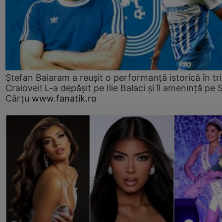
Ștefan Baiaram a reușit o performanță istorică în tr
Craiovei! L-a depășit pe Ilie Balaci și îl amenință pe 
Cârțu
www.fanatik.ro