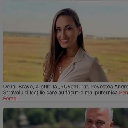
De la „Bravo, ai stil!” la „ROventura”. Povestea Andr
Străvoiu și lecțiile care au făcut-o mai puternică
Pen
Femei