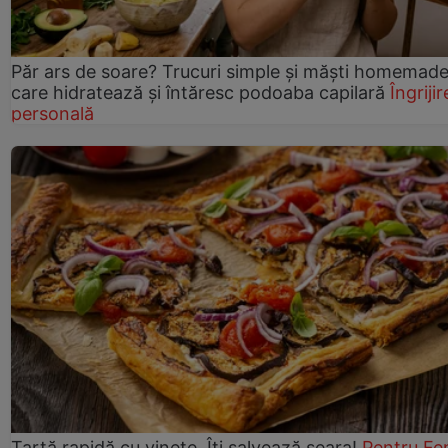
Păr ars de soare? Trucuri simple și măști homemad
care hidratează și întăresc podoaba capilară
Îngrijir
personală
Tartă rapidă cu vinete. Îți salvează seara!
Pentru Fe