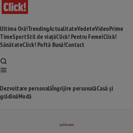
Ultima Oră!
Trending
Actualitate
Vedete
Video
Prime
Time
Sport
Stil de viață
Click! Pentru Femei
Click!
Sănătate
Click! Poftă Bună!
Contact
Dezvoltare personală
Îngrijire personală
Casă și
grădină
Modă