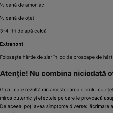
½ cană de amoniac
½ cană de oţet
3-4 litri de apă caldă
Extrapont
Foloseşte hârtie de ziar în loc de prosoape de hârt
Atenţie! Nu combina niciodată oţ
Gazul care rezultă din amestecarea clorului cu oţet s
miros puternic şi efectele pe care le provoacă asup
De aceea, poţi avea simptome diverse: lăcrimare abu