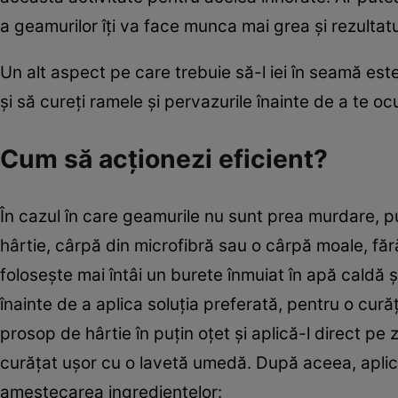
a geamurilor îţi va face munca mai grea şi rezultatul 
Un alt aspect pe care trebuie să-l iei în seamă est
şi să cureţi ramele şi pervazurile înainte de a te 
Cum să acţionezi eficient?
În cazul în care geamurile nu sunt prea murdare, p
hârtie, cârpă din microfibră sau o cârpă moale, f
foloseşte mai întâi un burete înmuiat în apă caldă
înainte de a aplica soluţia preferată, pentru o cur
prosop de hârtie în puţin oţet şi aplică-l direct p
curăţat uşor cu o lavetă umedă. După aceea, aplică
amestecarea ingredientelor: