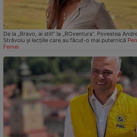
De la „Bravo, ai stil!” la „ROventura”. Povestea Andr
Străvoiu și lecțiile care au făcut-o mai puternică
Pen
Femei