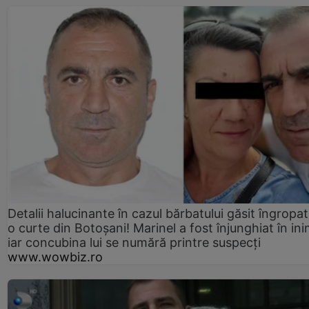
Detalii halucinante în cazul bărbatului găsit îngropat
o curte din Botoșani! Marinel a fost înjunghiat în ini
iar concubina lui se numără printre suspecți
www.wowbiz.ro