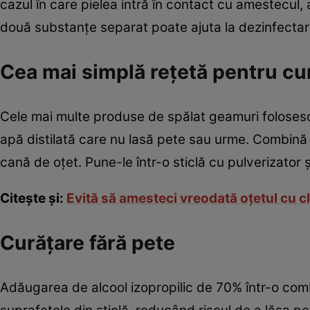
cazul în care pielea intră în contact cu amestecul, a
două substanţe separat poate ajuta la dezinfectare
Cea mai simplă reţetă pentru cu
Cele mai multe produse de spălat geamuri folosesc ap
apă distilată care nu lasă pete sau urme. Combină 
cană de oţet. Pune-le într-o sticlă cu pulverizator ş
Citeşte şi:
Evită să amesteci vreodată oţetul cu c
Curăţare fără pete
Adăugarea de alcool izopropilic de 70% într-o comb