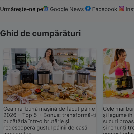
Urmărește-ne pe
Google News
Facebook
In
Ghid de cumpărături
Cea mai bună mașină de făcut pâine
Cele mai bu
2026 – Top 5 + Bonus: transformă-ți
și legume în
bucătăria într-o brutărie și
sucuri proas
redescoperă gustul pâinii de casă
și renunți tr
adevarul.ro
comerț
adev