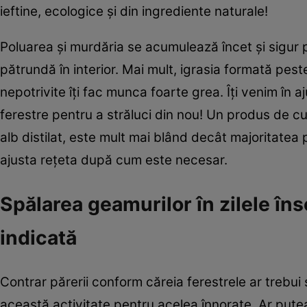
ieftine, ecologice şi din ingrediente naturale!
Poluarea şi murdăria se acumulează încet şi sigur p
pătrundă în interior. Mai mult, igrasia formată pes
nepotrivite îţi fac munca foarte grea. Îţi venim în 
ferestre pentru a străluci din nou! Un produs de cur
alb distilat, este mult mai blând decât majoritatea 
ajusta reţeta după cum este necesar.
Spălarea geamurilor în zilele îns
indicată
Contrar părerii conform căreia ferestrele ar trebui s
această activitate pentru acelea înnorate. Ar putea 