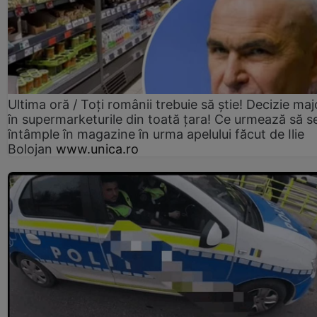
Ultima oră / Toți românii trebuie să știe! Decizie maj
în supermarketurile din toată țara! Ce urmează să s
întâmple în magazine în urma apelului făcut de Ilie
Bolojan
www.unica.ro