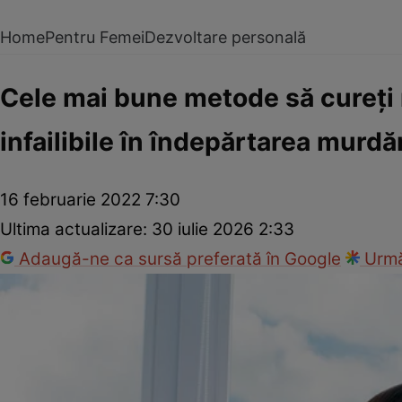
Home
Pentru Femei
Dezvoltare personală
Cele mai bune metode să cureţi ra
infailibile în îndepărtarea murd
16 februarie 2022 7:30
Ultima actualizare:
30 iulie 2026 2:33
Adaugă-ne ca sursă preferată în Google
Urmă