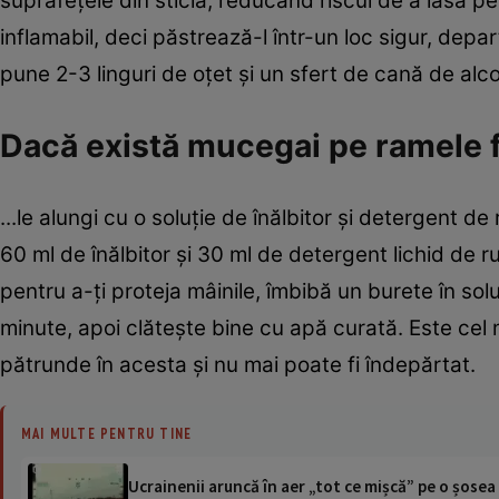
suprafeţele din sticlă, reducând riscul de a lăsa p
inflamabil, deci păstrează-l într-un loc sigur, de
pune 2-3 linguri de oţet şi un sfert de cană de alcoo
Dacă există mucegai pe ramele fe
...le alungi cu o soluţie de înălbitor şi detergent d
60 ml de înălbitor şi 30 ml de detergent lichid de 
pentru a-ţi proteja mâinile, îmbibă un burete în sol
minute, apoi clăteşte bine cu apă curată. Este cel 
pătrunde în acesta şi nu mai poate fi îndepărtat.
MAI MULTE PENTRU TINE
Ucrainenii aruncă în aer „tot ce mișcă” pe o șose