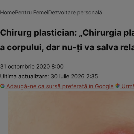
Home
Pentru Femei
Dezvoltare personală
Chirurg plastician: „Chirurgia 
a corpului, dar nu-ţi va salva rela
31 octombrie 2020 8:00
Ultima actualizare:
30 iulie 2026 2:35
Adaugă-ne ca sursă preferată în Google
Urmă