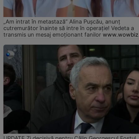
„Am intrat în metastază” Alina Pușcău, anunț
cutremurător înainte să intre în operație! Vedeta a
transmis un mesaj emoționant fanilor
www.wowbiz.
UPDATE Zi decisivă pentru Călin Georgescu! Fostul