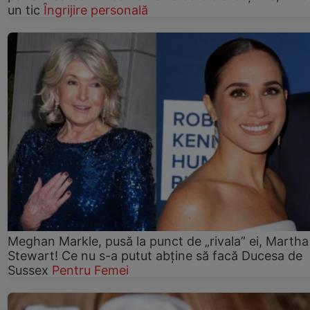
un tic
Îngrijire personală
Meghan Markle, pusă la punct de „rivala” ei, Martha
Stewart! Ce nu s-a putut abține să facă Ducesa de
Sussex
Pentru Femei