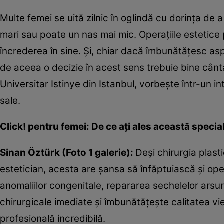
Multe femei se uită zilnic în oglindă cu dorinţa de
mari sau poate un nas mai mic. Operaţiile estetice
încrederea în sine. Şi, chiar dacă îmbunătăţesc as
de aceea o decizie în acest sens trebuie bine cântăr
Universitar Istinye din Istanbul, vorbeşte într-un i
sale.
Click! pentru femei: De ce aţi ales această specia
Sinan Öztürk (Foto 1 galerie):
Deşi chirurgia plast
estetician, acesta are şansa să înfăptuiască şi oper
anomaliilor congenitale, repararea sechelelor arsur
chirurgicale imediate şi îmbunătăţeşte calitatea vie
profesională incredibilă.