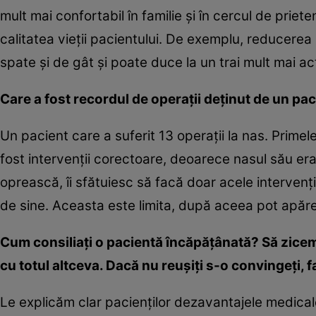
mult mai confortabil în familie şi în cercul de priete
calitatea vieţii pacientului. De exemplu, reducerea
spate şi de gât şi poate duce la un trai mult mai act
Care a fost recordul de operaţii deţinut de un pa
Un pacient care a suferit 13 operaţii la nas. Primel
fost intervenţii corectoare, deoarece nasul său er
oprească, îi sfătuiesc să facă doar acele intervenţi
de sine. Aceasta este limita, după aceea pot apă
Cum consiliaţi o pacientă încăpăţânată? Să zicem
cu totul altceva. Dacă nu reuşiţi s-o convingeţi, f
Le explicăm clar pacienţilor dezavantajele medic