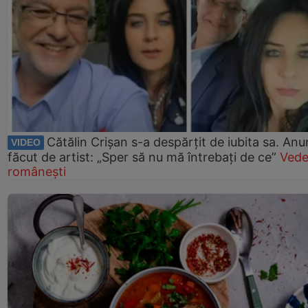
Cătălin Crișan s-a despărțit de iubita sa. Anu
VIDEO
făcut de artist: „Sper să nu mă întrebați de ce”
Vede
românești