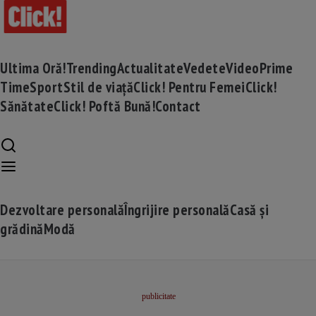
Ultima Oră!
Trending
Actualitate
Vedete
Video
Prime
Time
Sport
Stil de viață
Click! Pentru Femei
Click!
Sănătate
Click! Poftă Bună!
Contact
Dezvoltare personală
Îngrijire personală
Casă și
grădină
Modă