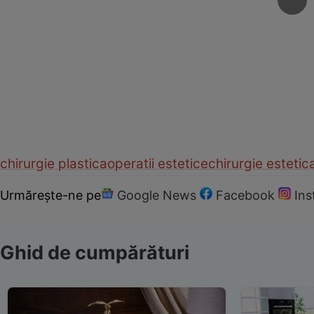
chirurgie plastica
operatii estetice
chirurgie estetic
Urmărește-ne pe
Google News
Facebook
In
Ghid de cumpărături