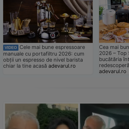
Cele mai bune espressoare
Cea mai bun
VIDEO
2026 – Top 
manuale cu portafiltru 2026: cum
bucătăria înt
obții un espresso de nivel barista
redescoperă 
chiar la tine acasă
adevarul.ro
adevarul.ro