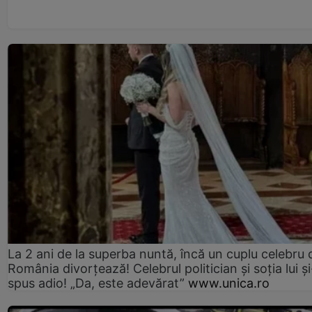
La 2 ani de la superba nuntă, încă un cuplu celebru 
România divorțează! Celebrul politician și soția lui ș
spus adio! „Da, este adevărat”
www.unica.ro