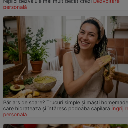
replici dezvăluie mai mult decât crezi
Dezvoltare
personală
Păr ars de soare? Trucuri simple și măști homemad
care hidratează și întăresc podoaba capilară
Îngrijir
personală