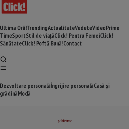
Ultima Oră!
Trending
Actualitate
Vedete
Video
Prime
Time
Sport
Stil de viață
Click! Pentru Femei
Click!
Sănătate
Click! Poftă Bună!
Contact
Dezvoltare personală
Îngrijire personală
Casă și
grădină
Modă