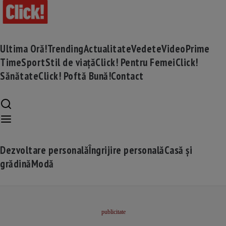
Ultima Oră!
Trending
Actualitate
Vedete
Video
Prime
Time
Sport
Stil de viață
Click! Pentru Femei
Click!
Sănătate
Click! Poftă Bună!
Contact
Dezvoltare personală
Îngrijire personală
Casă și
grădină
Modă