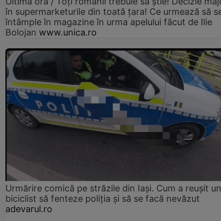
Ultima oră / Toți românii trebuie să știe! Decizie maj
în supermarketurile din toată țara! Ce urmează să s
întâmple în magazine în urma apelului făcut de Ilie
Bolojan
www.unica.ro
Urmărire comică pe străzile din Iași. Cum a reușit u
biciclist să fenteze poliția și să se facă nevăzut
adevarul.ro