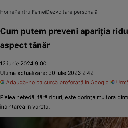
Home
Pentru Femei
Dezvoltare personală
Cum putem preveni apariția riduri
aspect tânăr
12 iunie 2024 9:00
Ultima actualizare:
30 iulie 2026 2:42
Adaugă-ne ca sursă preferată în Google
Urmă
Pielea netedă, fără riduri, este dorința multora dintr
înaintarea în vârstă.