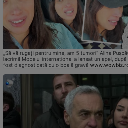
„Să vă rugați pentru mine, am 5 tumori” Alina Pușcău
lacrimi! Modelul internațional a lansat un apel, după
fost diagnosticată cu o boală gravă
www.wowbiz.r