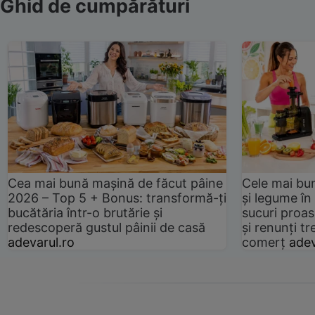
Ghid de cumpărături
Cea mai bună mașină de făcut pâine
Cele mai bu
2026 – Top 5 + Bonus: transformă-ți
și legume în
bucătăria într-o brutărie și
sucuri proas
redescoperă gustul pâinii de casă
și renunți tr
adevarul.ro
comerț
adev