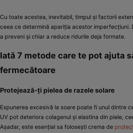
Cu toate acestea, inevitabil, timpul și factorii ex
ceea ce determină apariția acestor imperfecțiuni. Di
a preveni și chiar a reduce ridurile deja formate.
Iată 7 metode care te pot ajuta să
fermecătoare
Protejează-ți pielea de razele solare
Expunerea excesivă la soare poate fi unul dintre cei 
UV pot deteriora colagenul și elastina din piele, ceea
Așadar, este esențial sa folosești crema de
protecț