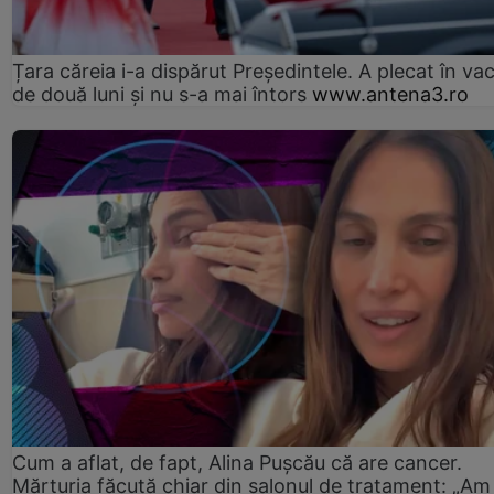
Țara căreia i-a dispărut Președintele. A plecat în va
de două luni și nu s-a mai întors
www.antena3.ro
Cum a aflat, de fapt, Alina Pușcău că are cancer.
Mărturia făcută chiar din salonul de tratament: „Am