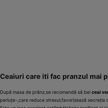
Ceaiuri care iti fac pranzul mai 
După masa de prânz,se recomandă să bei
ceai ve
perluţe-,care reduce stresul,favorizează secreţia d