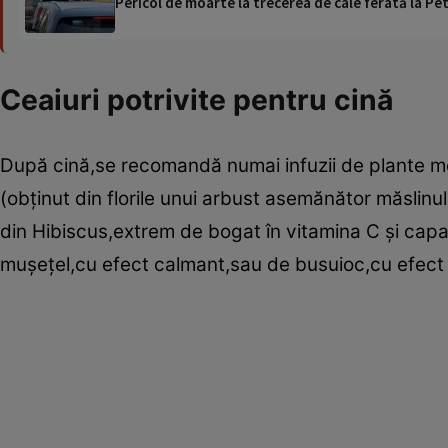
Pericol de moarte la trecerea de cale ferată la Pet
Ceaiuri potrivite pentru cină
După cină,se recomandă numai infuzii de plante m
(obţinut din florile unui arbust asemănător măslinu
din Hibiscus,extrem de bogat în vitamina C şi capabi
muşeţel,cu efect calmant,sau de busuioc,cu efect 