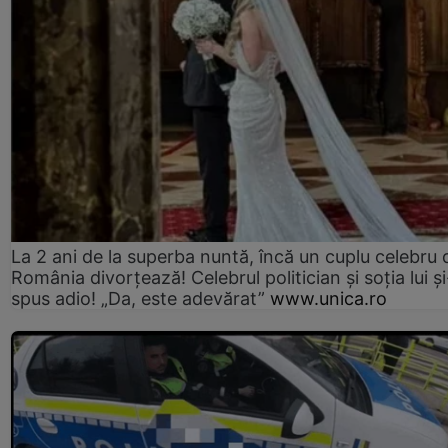
La 2 ani de la superba nuntă, încă un cuplu celebru 
România divorțează! Celebrul politician și soția lui ș
spus adio! „Da, este adevărat”
www.unica.ro