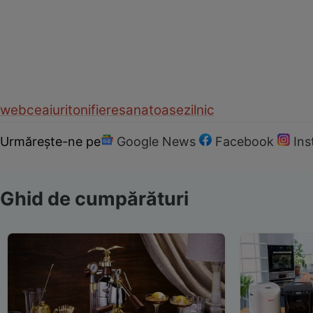
web
ceaiuri
tonifiere
sanatoase
zilnic
Urmărește-ne pe
Google News
Facebook
In
Ghid de cumpărături