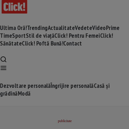
Ultima Oră!
Trending
Actualitate
Vedete
Video
Prime
Time
Sport
Stil de viață
Click! Pentru Femei
Click!
Sănătate
Click! Poftă Bună!
Contact
Dezvoltare personală
Îngrijire personală
Casă și
grădină
Modă