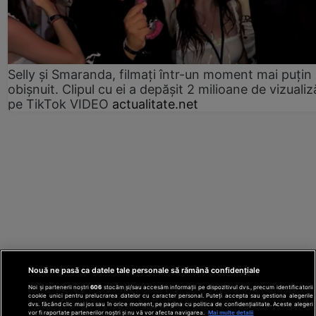
Selly și Smaranda, filmați într-un moment mai puțin
obișnuit. Clipul cu ei a depășit 2 milioane de vizualiz
pe TikTok VIDEO
actualitate.net
Nouă ne pasă ca datele tale personale să rămână confidențiale
Noi și partenerii noștri
606
stocăm și/sau accesăm informații pe dispozitivul dvs., precum identificatorii
cookie unici pentru prelucrarea datelor cu caracter personal. Puteți accepta sau gestiona alegerile
dvs. făcând clic mai jos sau în orice moment, pe pagina cu politica de confidențialitate. Aceste alegeri
vor fi raportate partenerilor noștri și nu vă vor afecta navigarea.
Mai multe detalii