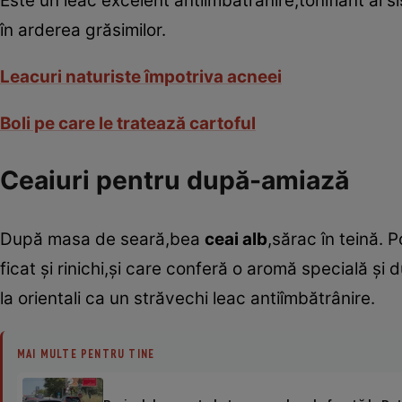
Este un leac excelent antiîmbătrânire,tonifiant al si
în arderea grăsimilor.
Leacuri naturiste împotriva acneei
Boli pe care le tratează cartoful
Ceaiuri pentru după-amiază
După masa de seară,bea
ceai alb
,sărac în teină. 
ficat şi rinichi,şi care conferă o aromă specială şi
la orientali ca un străvechi leac antiîmbătrânire.
MAI MULTE PENTRU TINE