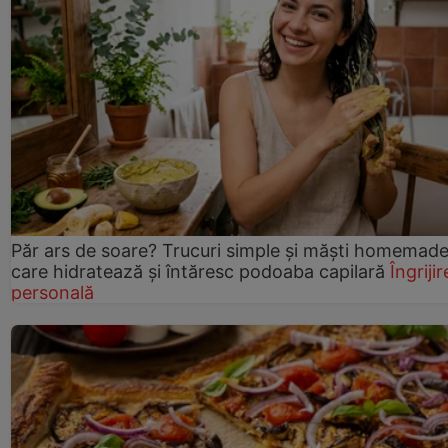
Păr ars de soare? Trucuri simple și măști homemad
care hidratează și întăresc podoaba capilară
Îngrijir
personală