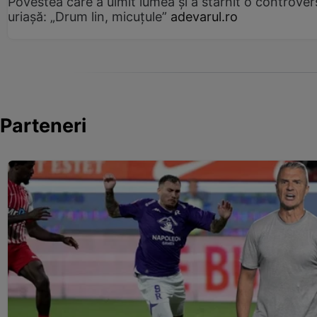
Povestea care a uimit lumea și a stârnit o controver
uriașă: „Drum lin, micuțule”
adevarul.ro
Parteneri