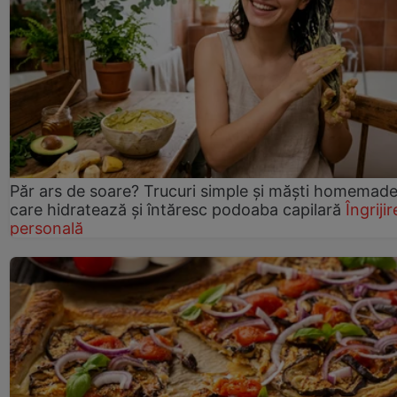
Păr ars de soare? Trucuri simple și măști homemad
care hidratează și întăresc podoaba capilară
Îngrijir
personală