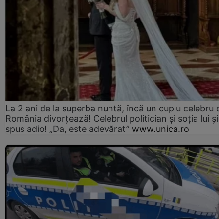
La 2 ani de la superba nuntă, încă un cuplu celebru 
România divorțează! Celebrul politician și soția lui ș
spus adio! „Da, este adevărat”
www.unica.ro