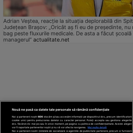
Adrian Veștea, reacție la situația deplorabilă din Spit
Județean Brașov: „Oricât aș fi eu de președinte, nu
bag peste fluxurile medicale. De asta a făcut școală
managerul”
actualitate.net
Nouă ne pasă ca datele tale personale să rămână confidențiale
Noi și partenerii noștri
606
stocăm și/sau accesăm informații pe dispozitivul dvs., precum identificatorii
cookie unici pentru prelucrarea datelor cu caracter personal. Puteți accepta sau gestiona alegerile
dvs. făcând clic mai jos sau în orice moment, pe pagina cu politica de confidențialitate. Aceste alegeri
vor fi raportate partenerilor noștri și nu vă vor afecta navigarea.
Mai multe detalii
Noi si partenerii nostri (retelele de socializare si agentiile de publicitate partenere, precum si furnizorii