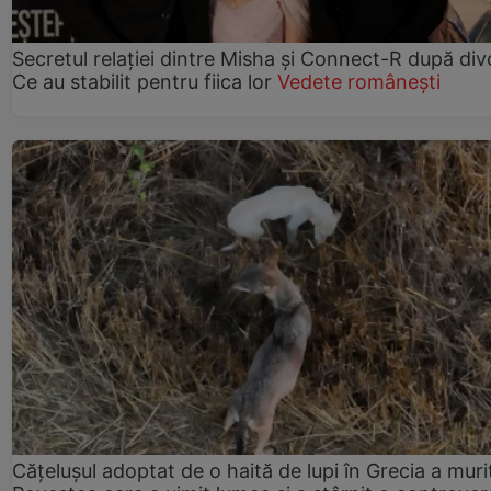
Secretul relației dintre Misha și Connect-R după div
Ce au stabilit pentru fiica lor
Vedete românești
Cățelușul adoptat de o haită de lupi în Grecia a muri