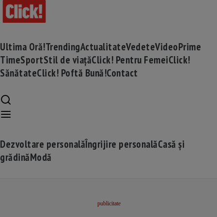
Ultima Oră!
Trending
Actualitate
Vedete
Video
Prime
Time
Sport
Stil de viață
Click! Pentru Femei
Click!
Sănătate
Click! Poftă Bună!
Contact
Dezvoltare personală
Îngrijire personală
Casă și
grădină
Modă