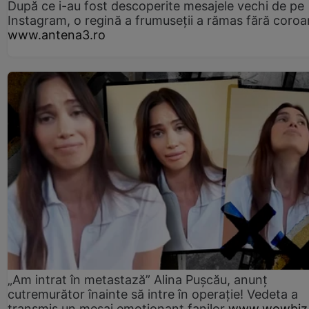
După ce i-au fost descoperite mesajele vechi de pe
Instagram, o regină a frumuseții a rămas fără coro
www.antena3.ro
„Am intrat în metastază” Alina Pușcău, anunț
cutremurător înainte să intre în operație! Vedeta a
transmis un mesaj emoționant fanilor
www.wowbiz.