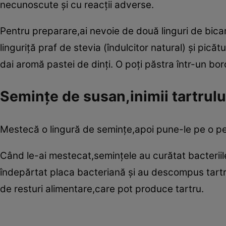
necunoscute şi cu reacţii adverse.
Pentru preparare,ai nevoie de două linguri de bic
linguriţă praf de stevia (îndulcitor natural) şi pică
dai aromă pastei de dinţi. O poţi păstra într-un bo
Seminţe de susan,inimii tartrulu
Mestecă o lingură de seminţe,apoi pune-le pe o per
Când le-ai mestecat,seminţele au curătat bacteriile ş
îndepărtat placa bacteriană şi au descompus tartru
de resturi alimentare,care pot produce tartru.