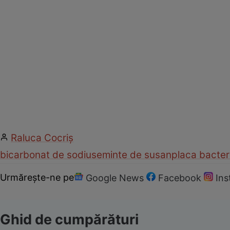
Raluca Cocriş
bicarbonat de sodiu
seminte de susan
placa bacter
Urmărește-ne pe
Google News
Facebook
In
Ghid de cumpărături