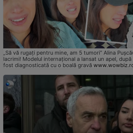
„Să vă rugați pentru mine, am 5 tumori” Alina Pușcău
lacrimi! Modelul internațional a lansat un apel, după
fost diagnosticată cu o boală gravă
www.wowbiz.r