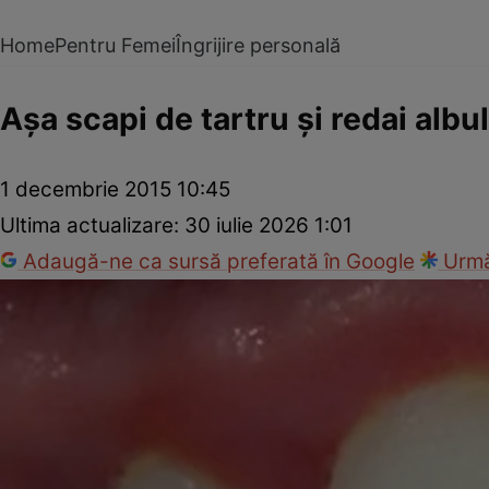
Home
Pentru Femei
Îngrijire personală
Aşa scapi de tartru şi redai albul 
1 decembrie 2015 10:45
Ultima actualizare:
30 iulie 2026 1:01
Adaugă-ne ca sursă preferată în Google
Urmă