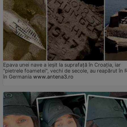
Epava unei nave a ieșit la suprafață în Croația, iar
"pietrele foametei", vechi de secole, au reapărut în R
în Germania
www.antena3.ro