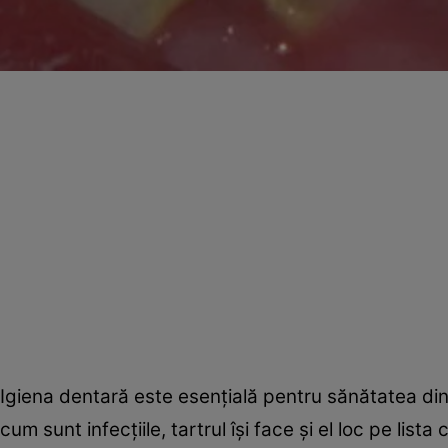
Igiena dentară este esenţială pentru sănătatea dinţil
cum sunt infecţiile, tartrul îşi face şi el loc pe lis