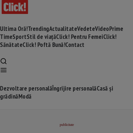
Ultima Oră!
Trending
Actualitate
Vedete
Video
Prime
Time
Sport
Stil de viață
Click! Pentru Femei
Click!
Sănătate
Click! Poftă Bună!
Contact
Dezvoltare personală
Îngrijire personală
Casă și
grădină
Modă