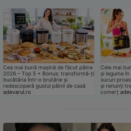
Cea mai bună mașină de făcut pâine
Cele mai bu
2026 – Top 5 + Bonus: transformă-ți
și legume în
bucătăria într-o brutărie și
sucuri proas
redescoperă gustul pâinii de casă
și renunți tr
adevarul.ro
comerț
adev