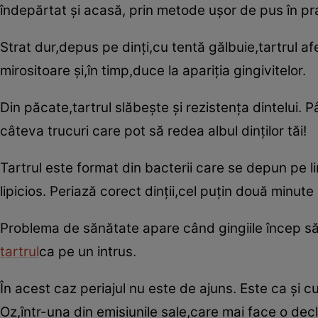
îndepărtat şi acasă, prin metode uşor de pus în pr
Strat dur,depus pe dinţi,cu tentă gălbuie,tartrul a
mirositoare şi,în timp,duce la apariţia gingivitelor.
Din păcate,tartrul slăbeşte şi rezistenţa dintelui. 
câteva trucuri care pot să redea albul dinţilor tăi!
Tartrul este format din bacterii care se depun pe li
lipicios. Periază corect dinţii,cel puţin două minute
Problema de sănătate apare când gingiile încep să
tartrul
ca pe un intrus.
În acest caz periajul nu este de ajuns. Este ca şi 
Oz,într-una din emisiunile sale,care mai face o decl