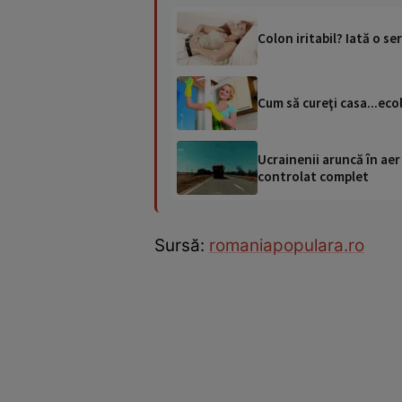
Colon iritabil? Iată o ser
Cum să cureţi casa...eco
Ucrainenii aruncă în aer
controlat complet
Sursă:
romaniapopulara.ro