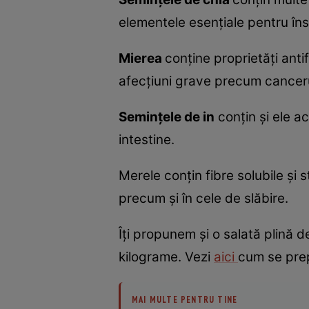
elementele esenţiale pentru îns
Mierea
conţine proprietăţi anti
afecţiuni grave precum cancer
Seminţele de in
conţin şi ele ac
intestine.
Merele conţin fibre solubile şi 
precum şi în cele de slăbire.
Îţi propunem şi o salată plină d
kilograme. Vezi
aici
cum se pre
MAI MULTE PENTRU TINE