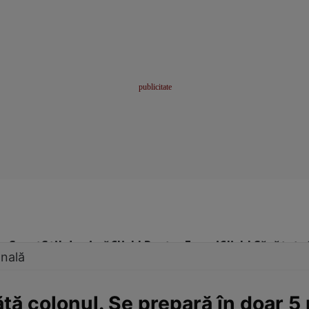
me
Sport
Stil de viață
Click! Pentru Femei
Click! Sănătate
onală
ăţă colonul. Se prepară în doar 5