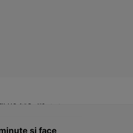
Click! Poftă Bună!
Contact
 minute şi face