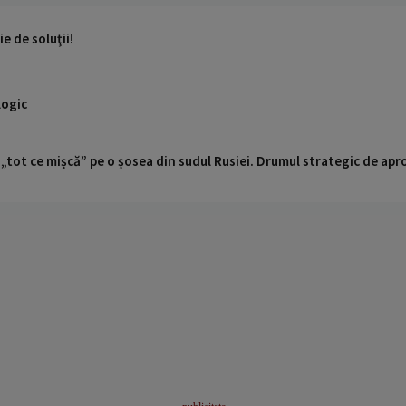
ie de soluţii!
logic
 „tot ce mișcă” pe o șosea din sudul Rusiei. Drumul strategic de ap