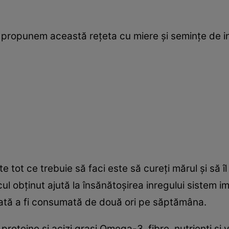
ţi propunem această reţeta cu miere şi seminţe de i
 tot ce trebuie să faci este să cureţi mărul şi să î
ul obţinut ajută la însănătoşirea inregului sistem im
tă a fi consumată de două ori pe săptămâna.
proteine şi acizi graşi Omega-3, fibre, nutrienţi şi 