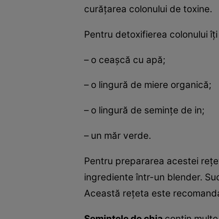
curăţarea colonului de toxine.
Pentru detoxifierea colonului î
– o ceaşcă cu apă;
– o lingură de miere organică;
– o lingură de seminţe de in;
– un măr verde.
Pentru prepararea acestei reţete
ingrediente într-un blender. Suc
Această reţeta este recomanda
Seminţele de chia
conţin multe 