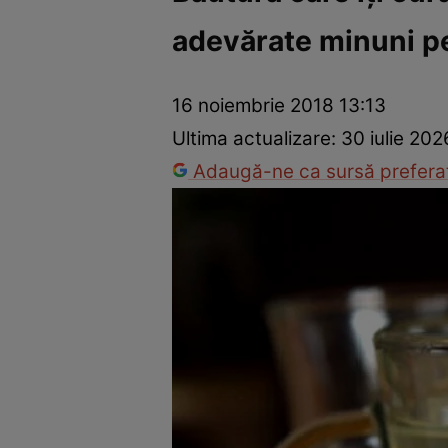
adevărate minuni p
Dezvoltare personală
Îngrijire personală
Casă și grădină
16 noiembrie 2018 13:13
Ultima actualizare:
30 iulie 202
Adaugă-ne ca sursă preferat