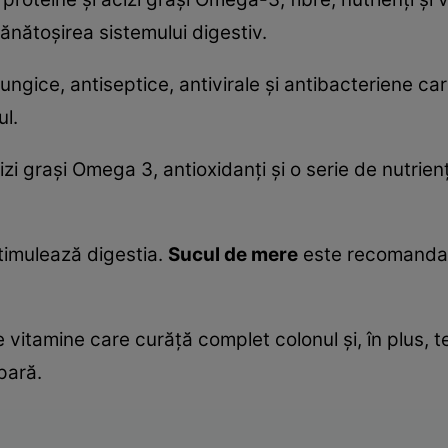
ănătoşirea sistemului digestiv.
fungice, antiseptice, antivirale şi antibacteriene c
ul.
izi graşi Omega 3, antioxidanţi şi o serie de nutrienţ
stimulează digestia.
Sucul de mere
este recomandat 
e vitamine care curăţă complet colonul şi, în plus, te
pară.