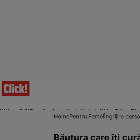
Ultima Oră!
Trending
Actualitate
Vedete
Video
Prime Ti
Home
Pentru Femei
Îngrijire pers
Băutura care îţi cur