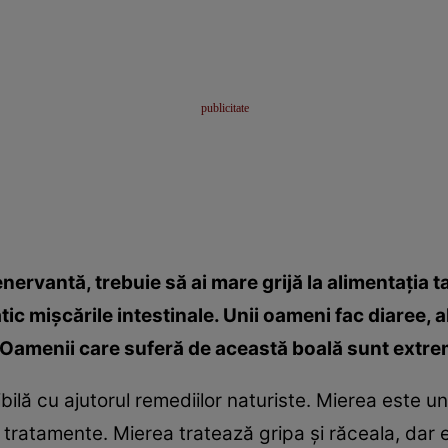
ervantă, trebuie să ai mare grijă la alimentaţia t
c mişcările intestinale. Unii oameni fac diaree, a
. Oamenii care suferă de această boală sunt extre
bilă cu ajutorul remediilor naturiste. Mierea este u
tratamente. Mierea tratează gripa şi răceala, dar 