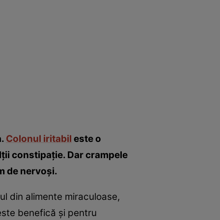
a.
Colonul iritabil
este o
lţii constipaţie. Dar crampele
m de nervoşi.
nul din alimente miraculoase,
este benefică şi pentru