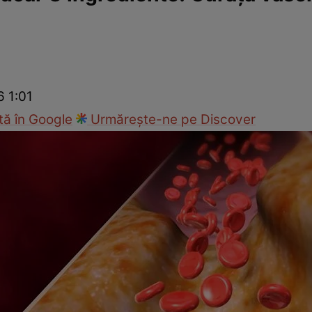
Modă
6 1:01
ă în Google
Urmărește-ne pe Discover