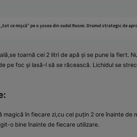
 „tot ce mișcă” pe o șosea din sudul Rusiei. Drumul strategic de ap
lă,se toarnă cei 2 litri de apă şi se pune la fiert. 
e pe foc şi lasă-l să se răcească. Lichidul se strec
e:
magică în fiecare zi,cu cel puţin 2 ore înainte de
agit-o bine înainte de fiecare utilizare.