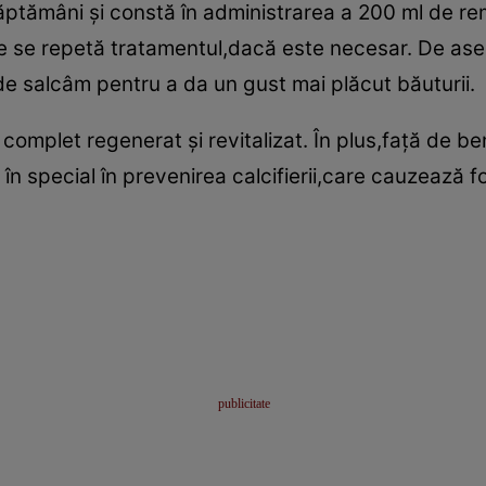
ăptămâni şi constă în administrarea a 200 ml de rem
re se repetă tratamentul,dacă este necesar. De as
de salcâm pentru a da un gust mai plăcut băuturii.
complet regenerat şi revitalizat. În plus,faţă de be
 în special în prevenirea calcifierii,care cauzează 