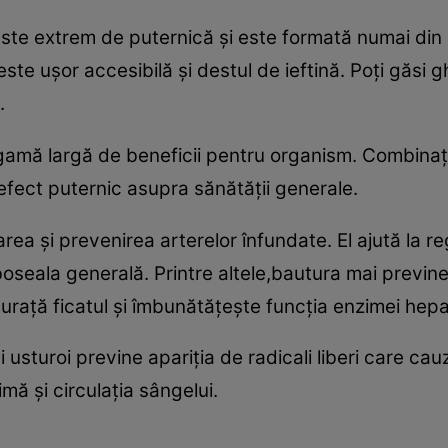
te extrem de puternică şi este formată numai din 3
ste uşor accesibilă şi destul de ieftină. Poţi găsi g
.
gamă largă de beneficii pentru organism. Combinaţi
efect puternic asupra sănătăţii generale.
rea şi prevenirea arterelor înfundate. El ajută la re
eala generală. Printre altele,bautura mai previne şi
curaţă ficatul şi îmbunătăţeşte funcţia enzimei hepa
 usturoi previne apariţia de radicali liberi care 
imă şi circulaţia sângelui.