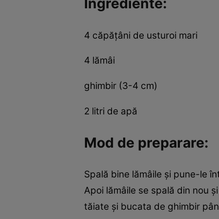
Ingrediente:
4 căpăţâni de usturoi mari
4 lămâi
ghimbir (3-4 cm)
2 litri de apă
Mod de preparare:
Spală bine lămâile şi pune-le î
Apoi lămâile se spală din nou ş
tăiate şi bucata de ghimbir p