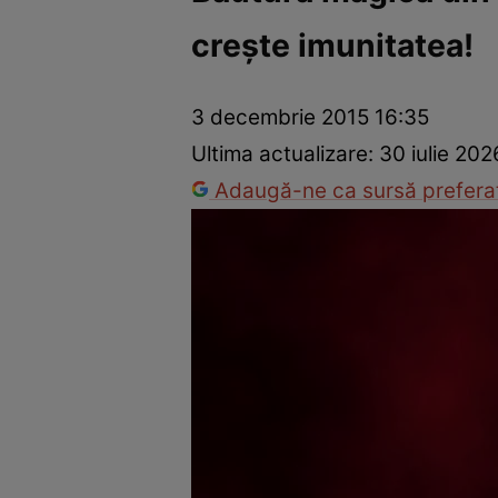
creşte imunitatea!
Dezvoltare personală
Îngrijire personală
Casă și grădină
3 decembrie 2015 16:35
Ultima actualizare:
30 iulie 202
Adaugă-ne ca sursă preferat