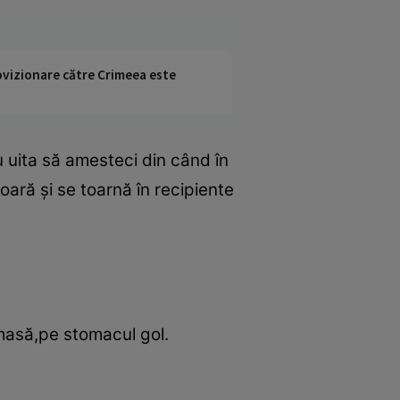
rovizionare către Crimeea este
Nu uita să amesteci din când în
oară şi se toarnă în recipiente
 masă,pe stomacul gol.