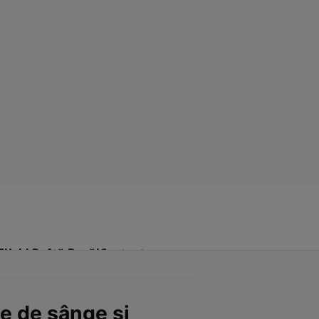
Click! Poftă Bună!
Contact
e de sânge şi