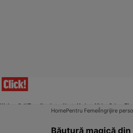
Ultima Oră!
Trending
Actualitate
Vedete
Video
Prime Ti
Home
Pentru Femei
Îngrijire pers
Băutură magică din 