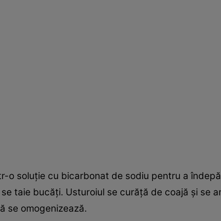
ntr-o soluţie cu bicarbonat de sodiu pentru a îndepă
i se taie bucăţi. Usturoiul se curăţă de coajă şi s
ână se omogenizează.