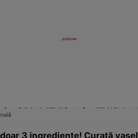
me
Sport
Stil de viață
Click! Pentru Femei
Click! Sănătate
onală
doar 3 ingrediente! Curaţă vasel