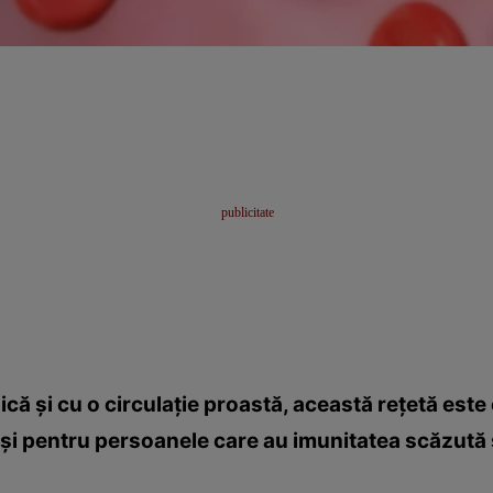
ică şi cu o circulaţie proastă, această reţetă es
il şi pentru persoanele care au imunitatea scăzut