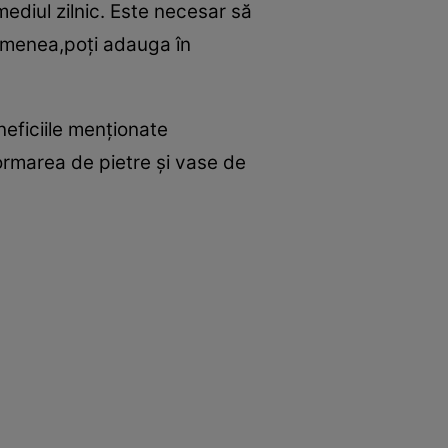
ediul zilnic. Este necesar să
emenea,poţi adauga în
neficiile menţionate
formarea de pietre şi vase de