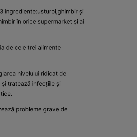
 ingrediente:usturoi,ghimbir şi
himbir în orice supermarket şi ai
a de cele trei alimente
glarea nivelului ridicat de
 tratează infecţiile şi
tice.
cauzează probleme grave de