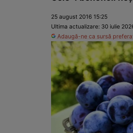
Dezvoltare personală
Îngrijire personală
Casă și grădină
25 august 2016 15:25
Ultima actualizare:
30 iulie 202
Adaugă-ne ca sursă preferat