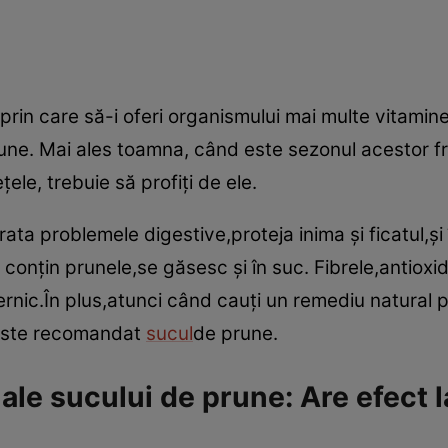
prin care să-i oferi organismului mai multe vitamine
une. Mai ales toamna, când este sezonul acestor fr
ţele, trebuie să profiţi de ele.
ata problemele digestive,proteja inima şi ficatul,şi 
 conţin prunele,se găsesc şi în suc. Fibrele,antioxid
rnic.În plus,atunci când cauţi un remediu natural p
,este recomandat
sucul
de prune.
 ale sucului de prune: Are efect 