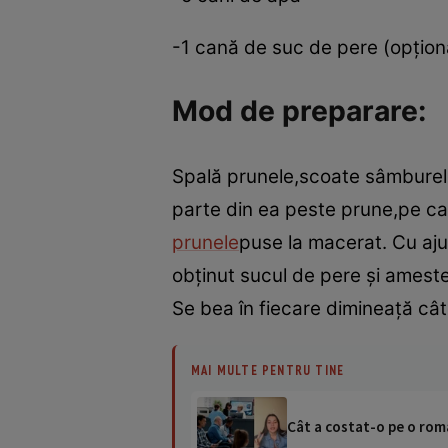
-1 cană de suc de pere (opţion
Mod de preparare:
Spală prunele,scoate sâmburele 
parte din ea peste prune,pe ca
prunele
puse la macerat. Cu ajut
obţinut sucul de pere şi amestec
Se bea în fiecare dimineaţă câ
MAI MULTE PENTRU TINE
Cât a costat-o pe o româ