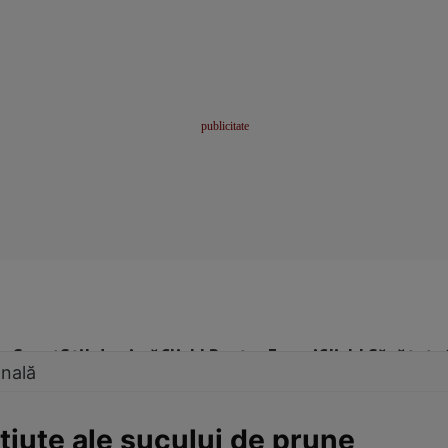
me
Sport
Stil de viață
Click! Pentru Femei
Click! Sănătate
onală
tiute ale sucului de prune