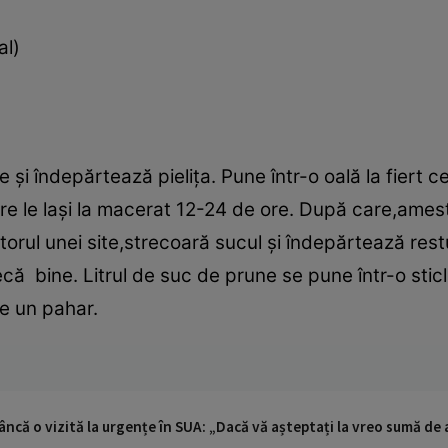
al)
şi îndepărtează pieliţa. Pune într-o oală la fiert 
re le laşi la macerat 12-24 de ore. După care,ame
orul unei site,strecoară sucul şi îndepărtează rest
ă bine. Litrul de suc de prune se pune într-o sticlă,
te un pahar.
ncă o vizită la urgențe în SUA: „Dacă vă așteptați la vreo sumă de a