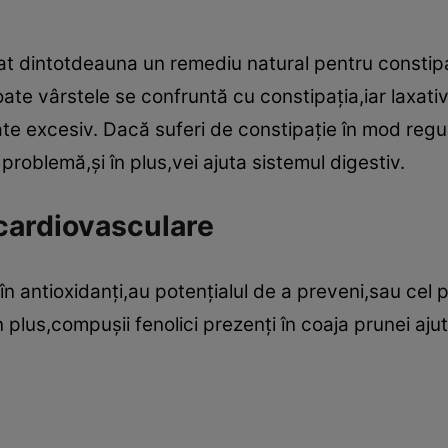
at dintotdeauna un remediu natural pentru constipaţ
oate vârstele se confruntă cu constipaţia,iar laxat
te excesiv. Dacă suferi de constipaţie în mod regula
problemă,şi în plus,vei ajuta sistemul digestiv.
 cardiovasculare
n antioxidanţi,au potenţialul de a preveni,sau cel p
În plus,compuşii fenolici prezenţi în coaja prunei ajut