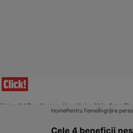
Ultima Oră!
Trending
Actualitate
Vedete
Video
Prime Ti
Home
Pentru Femei
Îngrijire pers
Cele 4 beneficii neş