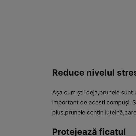
Reduce nivelul stres
Aşa cum ştii deja,prunele sunt u
important de aceşti compuşi. Su
plus,prunele conţin luteină,car
Protejează ficatul