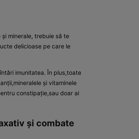
 şi minerale, trebuie să te
ucte delicioase pe care le
întări imunitatea. În plus,toate
anţii,mineralele şi vitaminele
entru constipaţie,sau doar ai
laxativ şi combate