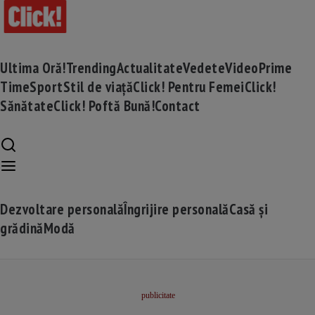
Ultima Oră!
Trending
Actualitate
Vedete
Video
Prime
Time
Sport
Stil de viață
Click! Pentru Femei
Click!
Sănătate
Click! Poftă Bună!
Contact
Dezvoltare personală
Îngrijire personală
Casă și
grădină
Modă