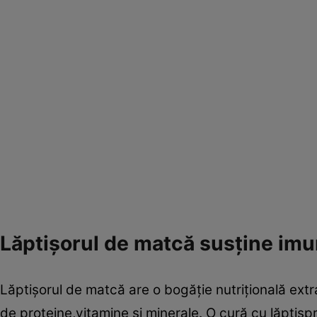
Lăptişorul de matcă susţine imu
Lăptişorul de matcă are o bogăţie nutriţională extra
de proteine,vitamine şi minerale. O cură cu lăptişp