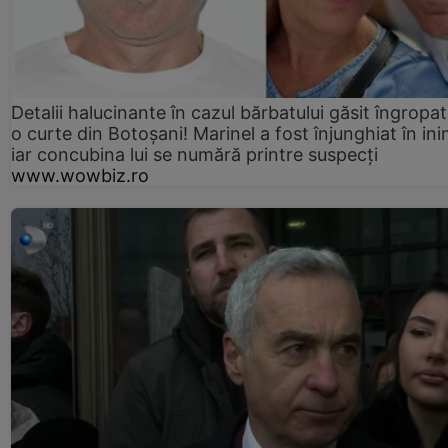
Detalii halucinante în cazul bărbatului găsit îngropat
o curte din Botoșani! Marinel a fost înjunghiat în ini
iar concubina lui se numără printre suspecți
www.wowbiz.ro