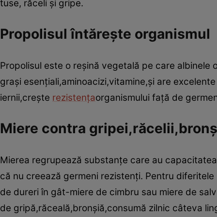
tuse, răceli şi gripe.
Propolisul întăreşte organismul
Propolisul este o reşină vegetală pe care albinele o
graşi esenţiali,aminoacizi,vitamine,şi are excelente 
iernii,creşte
rezistenţa
organismului faţă de germeni 
Miere contra gripei,răcelii,bronş
Mierea regrupează substanţe care au capacitatea d
că nu creează germeni rezistenţi. Pentru diferitele
de dureri în gât-miere de cimbru sau miere de salv
de gripă,răceală,bronşiă,consumă zilnic câteva lin