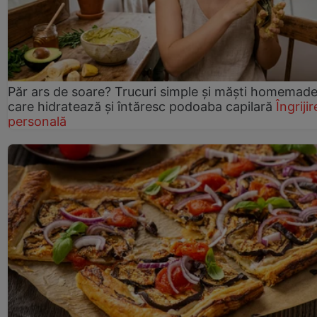
Păr ars de soare? Trucuri simple și măști homemad
care hidratează și întăresc podoaba capilară
Îngrijir
personală