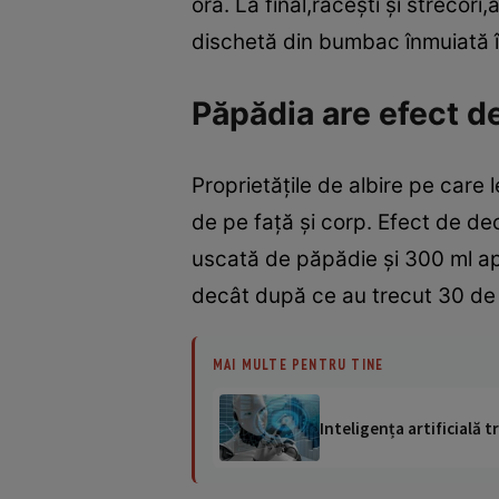
oră. La final,răceşti şi strecori
dischetă din bumbac înmuiată în
Păpădia are efect d
Proprietăţile de albire pe car
de pe faţă şi corp. Efect de de
uscată de păpădie şi 300 ml apă,
decât după ce au trecut 30 de
MAI MULTE PENTRU TINE
Inteligența artificială