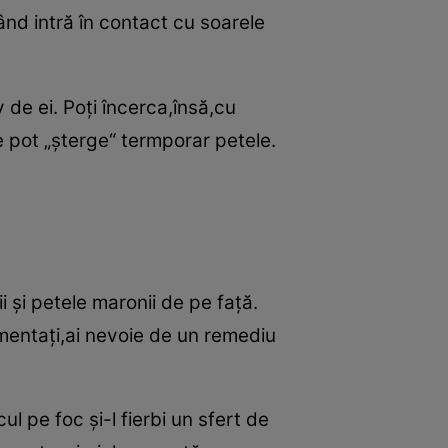
nd intră în contact cu soarele
 de ei. Poţi încerca,însă,cu
 pot „şterge“ termporar petele.
i şi petele maronii de pe faţă.
igmentaţi,ai nevoie de un remediu
 pe foc şi-l fierbi un sfert de