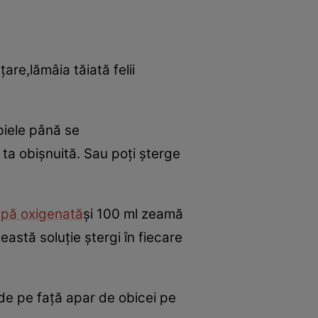
are,lămâia tăiată felii
 piele până se
 ta obişnuită. Sau poţi şterge
pă oxigenată
şi 100 ml zeamă
astă soluţie ştergi în fiecare
 de pe faţă apar de obicei pe