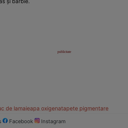
as şi bărbie.
uc de lamaie
apa oxigenata
pete pigmentare
s
Facebook
Instagram