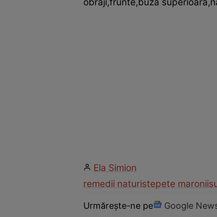
obraji,frunte,buza superioară,n
Ela Simion
remedii naturiste
pete maronii
s
Urmărește-ne pe
Google New