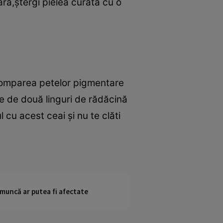
eara,ştergi pielea curată cu o
stomparea petelor pigmentare
e de două linguri de rădăcină
 cu acest ceai şi nu te clăti
 muncă ar putea fi afectate