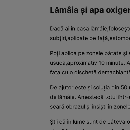
Lămâia şi apa oxigen
Dacă ai în casă lămâie,foloseşte
subţiri,aplicate pe faţă,estom
Poţi aplica pe zonele pătate şi 
usucă,aproximativ 10 minute. Ap
faţa cu o dischetă demachiantă
De ajutor este şi soluţia din 5
de lămâie. Amestecă totul într-u
seară obrazul şi insişti în zonele
Ştii că în lume sunt de câteva 