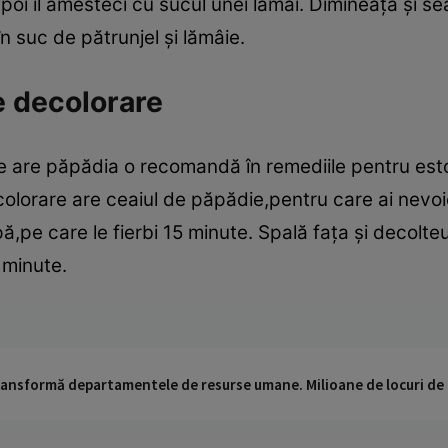
,apoi îl amesteci cu sucul unei lămâi. Dimineaţa şi s
 suc de pătrunjel şi lămâie.
e decolorare
e le are păpădia o recomandă în remediile pentru e
colorare are ceaiul de păpădie,pentru care ai nevoi
pe care le fierbi 15 minute. Spală faţa şi decolteul
 minute.
 transformă departamentele de resurse umane. Milioane de locuri de