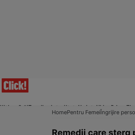
Ultima Oră!
Trending
Actualitate
Vedete
Video
Prime Ti
Home
Pentru Femei
Îngrijire pers
Remedii care şterg p