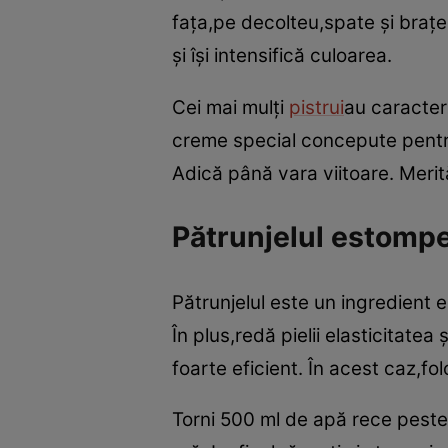
faţa,pe decolteu,spate şi braţ
şi îşi intensifică culoarea.
Cei mai mulţi
pistrui
au caracter 
creme special concepute pentru
Adică până vara viitoare. Merit
Pătrunjelul estompe
Pătrunjelul este un ingredient e
În plus,redă pielii elasticitate
foarte eficient. În acest caz,fo
Torni 500 ml de apă rece peste 