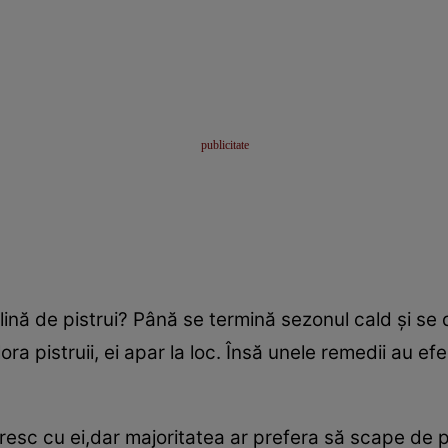
a plină de pistrui? Până se termină sezonul cald şi s
ora pistruii, ei apar la loc. Însă unele remedii au e
esc cu ei,dar majoritatea ar prefera să scape de 