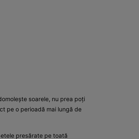
e domoleşte soarele, nu prea poţi
fect pe o perioadă mai lungă de
petele presărate pe toată