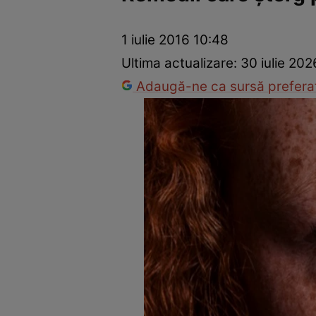
Dezvoltare personală
Îngrijire personală
Casă și grădină
1 iulie 2016 10:48
Ultima actualizare:
30 iulie 202
Adaugă-ne ca sursă preferat