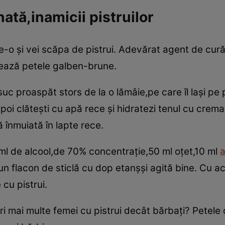
ată,inamicii pistruilor
-o şi vei scăpa de pistrui. Adevărat agent de curăţ
pează petele galben-brune.
suc proaspăt stors de la o lămâie,pe care îl laşi pe
oi clăteşti cu apă rece şi hidratezi tenul cu crema
 înmuiată în lapte rece.
0 ml de alcool,de 70% concentraţie,50 ml oţet,10 ml
a
n flacon de sticlă cu dop etanşşi agită bine. Cu ace
 cu pistrui.
ori mai multe femei cu pistrui decât bărbaţi? Petele