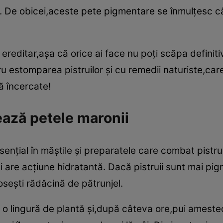
e. De obicei,aceste pete pigmentare se înmulţesc câ
ereditar,aşa că orice ai face nu poţi scăpa definitiv
 estomparea pistruilor şi cu remedii naturiste,care
ă încercate!
ază petele maronii
senţial în măştile şi preparatele care combat pistrui
a şi are acţiune hidratantă. Dacă pistruii sunt mai p
loseşti rădăcină de pătrunjel.
o lingură de plantă şi,după câteva ore,pui amestecul