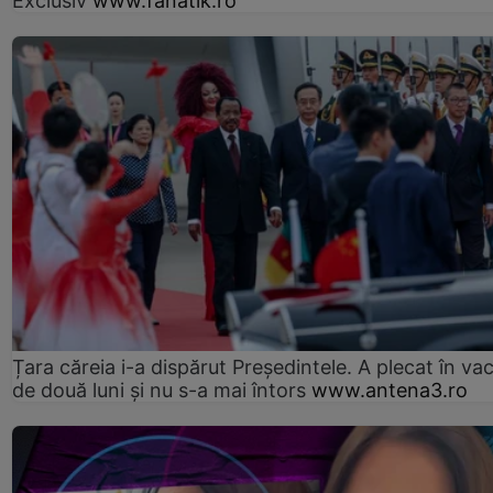
Exclusiv
www.fanatik.ro
Țara căreia i-a dispărut Președintele. A plecat în va
de două luni și nu s-a mai întors
www.antena3.ro