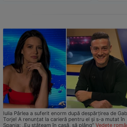
Iulia Pârlea a suferit enorm după despărțirea de Gab
Torje! A renunțat la carieră pentru el și s-a mutat în
Spania: „Eu stăteam în casă, să plâng”
Vedete româ