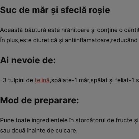
Suc de măr şi sfeclă roşie
Această băutură este hrănitoare şi conţine o canti
În plus,este diuretică şi antiinflamatoare,reducân
Ai nevoie de:
-3 tulpini de
ţelină
,spălate-1 măr,spălat şi feliat-1 
Mod de preparare:
Pune toate ingredientele în storcătorul de fructe 
sau două înainte de culcare.