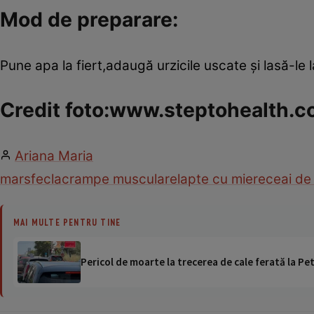
Mod de preparare:
Pune apa la fiert,adaugă urzicile uscate şi lasă-le l
Credit foto:www.steptohealth.
Ariana Maria
mar
sfecla
crampe musculare
lapte cu miere
ceai de 
MAI MULTE PENTRU TINE
Pericol de moarte la trecerea de cale ferată la Pet