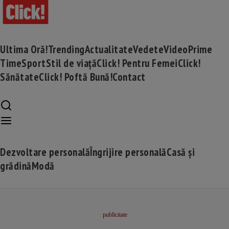
Ultima Oră!
Trending
Actualitate
Vedete
Video
Prime
Time
Sport
Stil de viață
Click! Pentru Femei
Click!
Sănătate
Click! Poftă Bună!
Contact
Dezvoltare personală
Îngrijire personală
Casă și
grădină
Modă