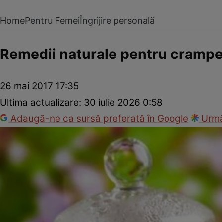
Home
Pentru Femei
Îngrijire personală
Remedii naturale pentru cramp
26 mai 2017 17:35
Ultima actualizare:
30 iulie 2026 0:58
Adaugă-ne ca sursă preferată în Google
Urmă