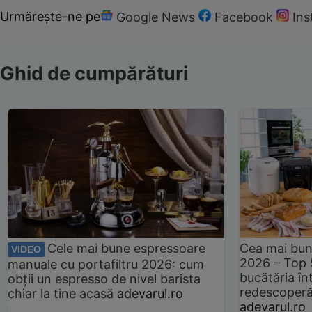
Urmărește-ne pe
Google News
Facebook
In
Ghid de cumpărături
Cele mai bune espressoare
Cea mai bun
VIDEO
2026 – Top 
manuale cu portafiltru 2026: cum
bucătăria înt
obții un espresso de nivel barista
redescoperă 
chiar la tine acasă
adevarul.ro
adevarul.ro