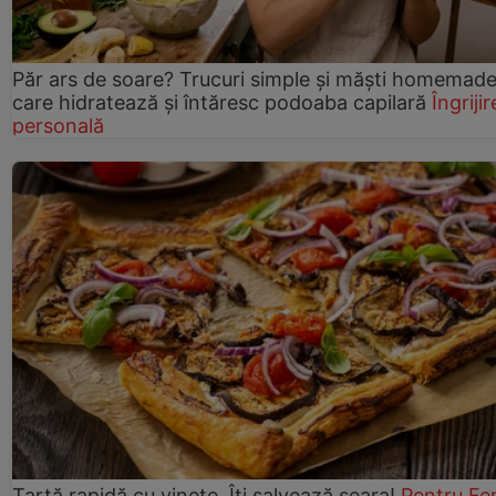
Păr ars de soare? Trucuri simple și măști homemad
care hidratează și întăresc podoaba capilară
Îngrijir
personală
Tartă rapidă cu vinete. Îți salvează seara!
Pentru Fe