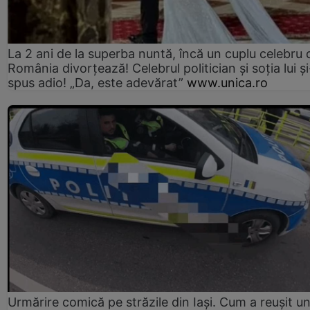
La 2 ani de la superba nuntă, încă un cuplu celebru 
România divorțează! Celebrul politician și soția lui ș
spus adio! „Da, este adevărat”
www.unica.ro
Urmărire comică pe străzile din Iași. Cum a reușit u