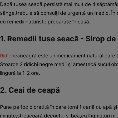
Dacă tusea seacă persistă mai mult de 4 săptămâni
sânge,trebuie să consulţi de urgenţă un medic. În c
cu remedii naturiste preparate în casă.
1. Remedii tuse seacă - Sirop de
Ridichea
neagră este un medicament natural care tr
Stoarce 2 ridichi negre medii şi amestecă sucul obţ
lingură la 1-2 ore.
2. Ceai de ceapă
Pune pe foc o cratiţă în care torni 1 cană cu apă ş
minute,streacoară decoctul şi bea,cu înghiţituri mici