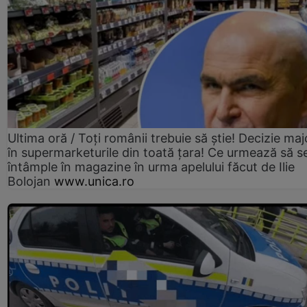
Ultima oră / Toți românii trebuie să știe! Decizie maj
în supermarketurile din toată țara! Ce urmează să s
întâmple în magazine în urma apelului făcut de Ilie
Bolojan
www.unica.ro