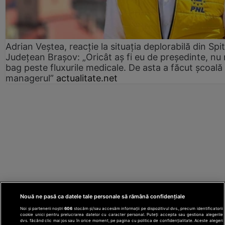
Adrian Veștea, reacție la situația deplorabilă din Spit
Județean Brașov: „Oricât aș fi eu de președinte, nu
bag peste fluxurile medicale. De asta a făcut școală
managerul”
actualitate.net
Nouă ne pasă ca datele tale personale să rămână confidențiale
Noi și partenerii noștri
606
stocăm și/sau accesăm informații pe dispozitivul dvs., precum identificatorii
cookie unici pentru prelucrarea datelor cu caracter personal. Puteți accepta sau gestiona alegerile
dvs. făcând clic mai jos sau în orice moment, pe pagina cu politica de confidențialitate. Aceste alegeri