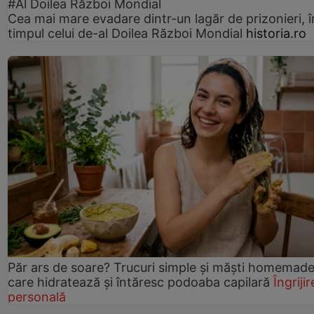
#Al Doilea Război Mondial
Cea mai mare evadare dintr-un lagăr de prizonieri, î
timpul celui de-al Doilea Război Mondial
historia.ro
Păr ars de soare? Trucuri simple și măști homemad
care hidratează și întăresc podoaba capilară
Îngrijir
personală