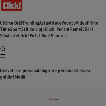
Ultima Oră!
Trending
Actualitate
Vedete
Video
Prime
Time
Sport
Stil de viață
Click! Pentru Femei
Click!
Sănătate
Click! Poftă Bună!
Contact
Dezvoltare personală
Îngrijire personală
Casă și
grădină
Modă