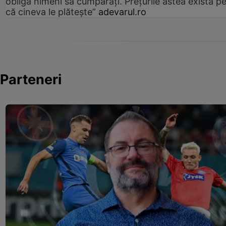
obligă nimeni să cumpărați. Prețurile astea există p
că cineva le plătește”
adevarul.ro
Parteneri