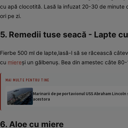
cu apă clocotită. Lasă la infuzat 20-30 de minute
ori pe zi.
5. Remedii tuse seacă - Lapte c
Fierbe 500 ml de lapte,lasă-l să se răcească câtev
cu
miere
şi un gălbenuş. Bea din amestec câte 80-1
MAI MULTE PENTRU TINE
Marinarii de pe portavionul USS Abraham Lincoln su
acestora
6. Aloe cu miere