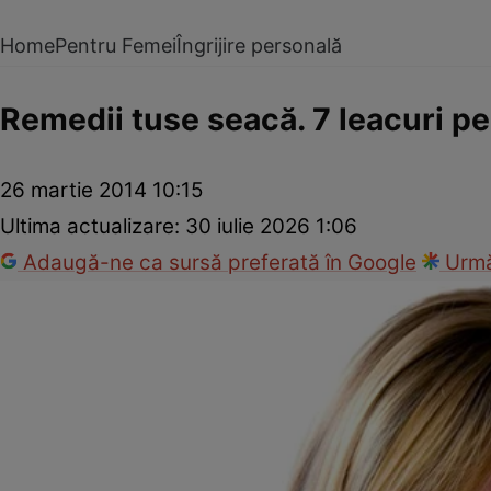
Home
Pentru Femei
Îngrijire personală
Remedii tuse seacă. 7 leacuri p
26 martie 2014 10:15
Ultima actualizare:
30 iulie 2026 1:06
Adaugă-ne ca sursă preferată în Google
Urmă