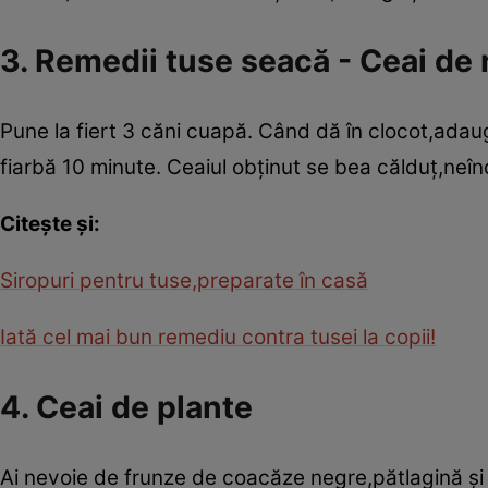
3. Remedii tuse seacă - Ceai de 
Pune la fiert 3 căni cuapă. Când dă în clocot,adaugă
fiarbă 10 minute. Ceaiul obţinut se bea călduţ,neînd
Citeşte şi:
Siropuri pentru tuse,preparate în casă
Iată cel mai bun remediu contra tusei la copii!
4. Ceai de plante
Ai nevoie de frunze de coacăze negre,pătlagină şi p