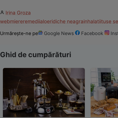
Irina Groza
web
miere
remedii
aloe
ridiche neagra
inhalatii
tuse s
Urmărește-ne pe
Google News
Facebook
In
Ghid de cumpărături