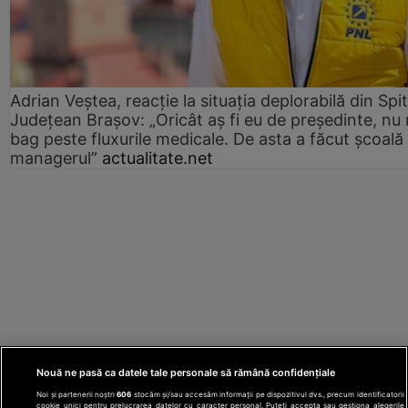
Adrian Veștea, reacție la situația deplorabilă din Spit
Județean Brașov: „Oricât aș fi eu de președinte, nu
bag peste fluxurile medicale. De asta a făcut școală
managerul”
actualitate.net
Nouă ne pasă ca datele tale personale să rămână confidențiale
Noi și partenerii noștri
606
stocăm și/sau accesăm informații pe dispozitivul dvs., precum identificatorii
cookie unici pentru prelucrarea datelor cu caracter personal. Puteți accepta sau gestiona alegerile