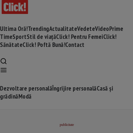
Ultima Oră!
Trending
Actualitate
Vedete
Video
Prime
Time
Sport
Stil de viață
Click! Pentru Femei
Click!
Sănătate
Click! Poftă Bună!
Contact
Dezvoltare personală
Îngrijire personală
Casă și
grădină
Modă