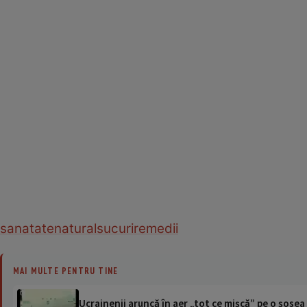
sanatate
natural
sucuri
remedii
MAI MULTE PENTRU TINE
Ucrainenii aruncă în aer „tot ce mișcă” pe o șose