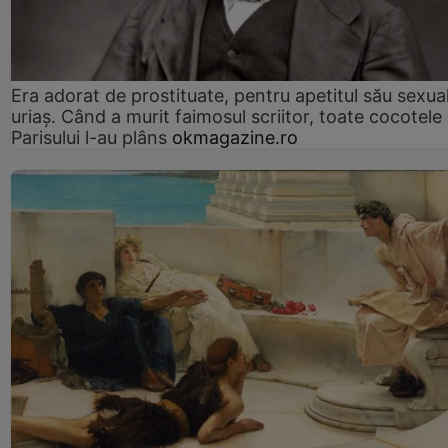
Era adorat de prostituate, pentru apetitul său sexua
uriaș. Când a murit faimosul scriitor, toate cocotele
Parisului l-au plâns
okmagazine.ro