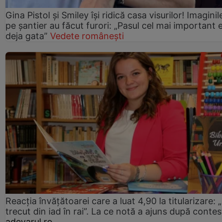
Gina Pistol și Smiley își ridică casa visurilor! Imaginil
pe șantier au făcut furori: „Pasul cel mai important 
deja gata”
Vedete românești
Reacția învățătoarei care a luat 4,90 la titularizare:
trecut din iad în rai”. La ce notă a ajuns după contes
adevarul.ro