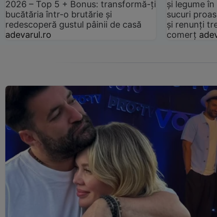
2026 – Top 5 + Bonus: transformă-ți
și legume în
bucătăria într-o brutărie și
sucuri proas
redescoperă gustul pâinii de casă
și renunți tr
adevarul.ro
comerț
adev