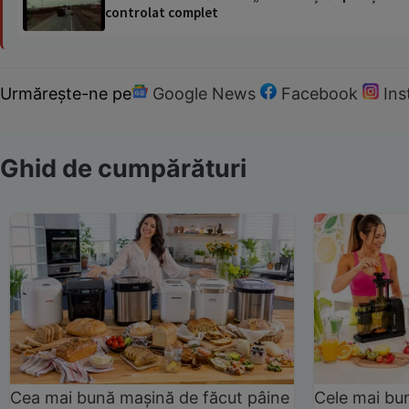
controlat complet
Urmărește-ne pe
Google News
Facebook
In
Ghid de cumpărături
Cea mai bună mașină de făcut pâine
Cele mai bu