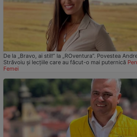
De la „Bravo, ai stil!” la „ROventura”. Povestea Andr
Străvoiu și lecțiile care au făcut-o mai puternică
Pen
Femei