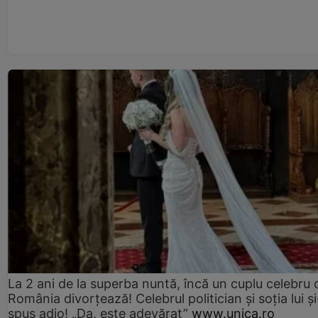
La 2 ani de la superba nuntă, încă un cuplu celebru 
România divorțează! Celebrul politician și soția lui ș
spus adio! „Da, este adevărat”
www.unica.ro