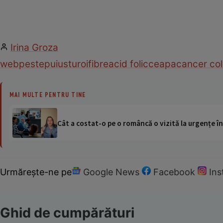
Irina Groza
web
peste
pui
usturoi
fibre
acid folic
ceapa
cancer co
MAI MULTE PENTRU TINE
Cât a costat-o pe o româncă o vizită la urgențe în
Urmărește-ne pe
Google News
Facebook
In
Ghid de cumpărături