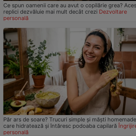
Ce spun oamenii care au avut o copilărie grea? Ace
replici dezvăluie mai mult decât crezi
Dezvoltare
personală
Păr ars de soare? Trucuri simple și măști homemad
care hidratează și întăresc podoaba capilară
Îngrijir
personală