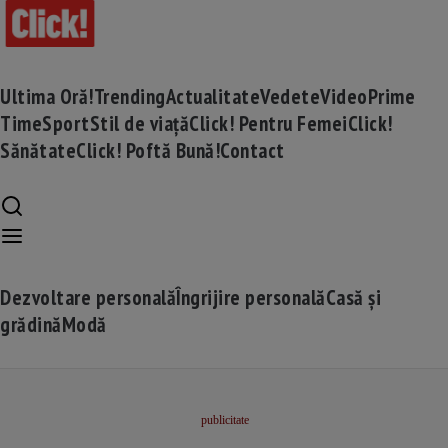
Ultima Oră!
Trending
Actualitate
Vedete
Video
Prime
Time
Sport
Stil de viață
Click! Pentru Femei
Click!
Sănătate
Click! Poftă Bună!
Contact
Dezvoltare personală
Îngrijire personală
Casă și
grădină
Modă