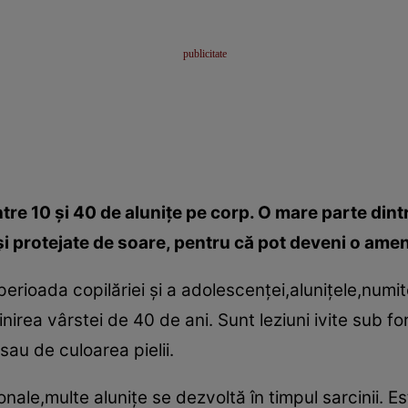
între 10 şi 40 de aluniţe pe corp. O mare parte dint
şi protejate de soare, pentru că pot deveni o amen
rioada copilăriei şi a adolescenţei,aluniţele,numite
linirea vârstei de 40 de ani. Sunt leziuni ivite sub 
sau de culoarea pielii.
ale,multe aluniţe se dezvoltă în timpul sarcinii. Es