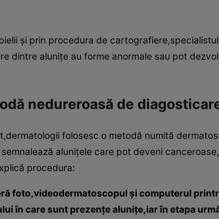
elii şi prin procedura de cartografiere,specialistul
care dintre aluniţe au forme anormale sau pot dezv
dă nedureroasă de diagosticar
ct,dermatologii folosesc o metodă numită dermatos
şi semnalează aluniţele care pot deveni canceroase,
explică procedura:
eră foto,videodermatoscopul şi computerul print
ui în care sunt prezenţe aluniţe,iar în etapa urm