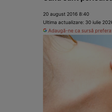
Dezvoltare personală
Îngrijire personală
Casă și grădină
20 august 2016 8:40
Ultima actualizare:
30 iulie 202
Adaugă-ne ca sursă preferat