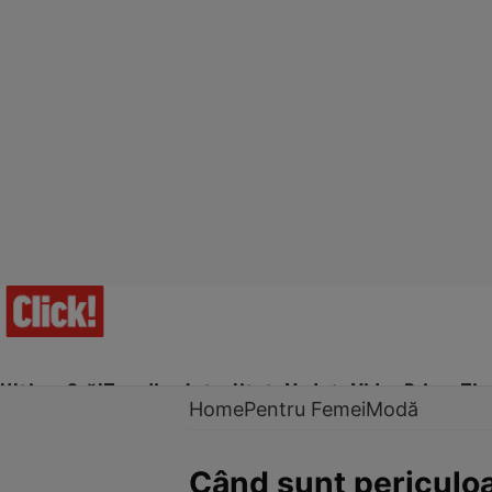
Ultima Oră!
Trending
Actualitate
Vedete
Video
Prime Ti
Home
Pentru Femei
Modă
Când sunt periculoa