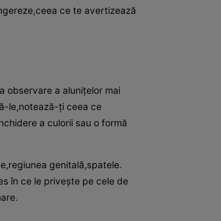
sângereze,ceea ce te avertizează
la observare a aluniţelor mai
ără-le,notează-ţi ceea ce
nchidere a culorii sau o formă
te,regiunea genitală,spatele.
es în ce le priveşte pe cele de
mare.