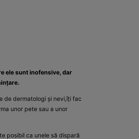
re ele sunt inofensive, dar
inţare.
 de dermatologi şi nevi,îţi fac
forma unor pete sau a unor
te posibil ca unele să dispară