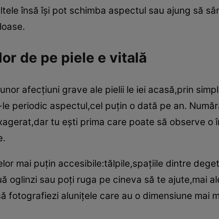
Altele însă îşi pot schimba aspectul sau ajung să 
uloase.
r de pe piele e vitală
nor afecţiuni grave ale pielii le iei acasă,prin simp
ică-le periodic aspectul,cel puţin o dată pe an. Num
xagerat,dar tu eşti prima care poate să observe o î
e.
lor mai puţin accesibile:tălpile,spaţiile dintre dege
ă oglinzi sau poţi ruga pe cineva să te ajute,mai al
să fotografiezi aluniţele care au o dimensiune mai 