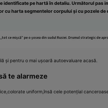
e identificate pe hartă în detaliu. Următorul pas
r cu harta segmentelor corpului şi cu pozele de de
 „tot ce mișcă” pe o șosea din sudul Rusiei. Drumul strategic de ap
ilă şi pentru o mai uşoară autoevaluare acasă.
să te alarmeze
rice,colorate uniform,însă cele potenţial canceroa