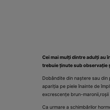
Cei mai mulţi dintre adulţi au 
trebuie ţinute sub observaţie 
Dobândite din naştere sau din pe
apariţia pe piele înainte de împ
excrescenţe brun-maronii,roşii 
Ca urmare a schimbărilor hormon