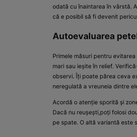
odată cu înaintarea în vârstă. 
că e posibil să fi devenit peric
Autoevaluarea petelo
Primele măsuri pentru evitarea u
mari sau ieşite în relief. Verif
observi. Îţi poate părea ceva e
neregulată a vreuneia dintre el
Acordă o atenţie sporită şi zone
Dacă nu reuşeşti,poţi folosi dou
pe spate. O altă variantă este 