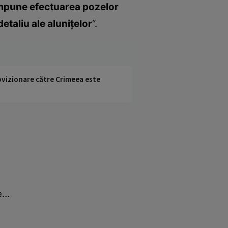
 impune efectuarea pozelor
taliu ale aluniţelor
“.
rovizionare către Crimeea este
se…