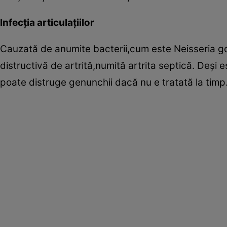
Infecţia articulaţiilor
Cauzată de anumite bacterii,cum este Neisseria go
distructivă de artrită,numită artrita septică. Deşi 
poate distruge genunchii dacă nu e tratată la timp