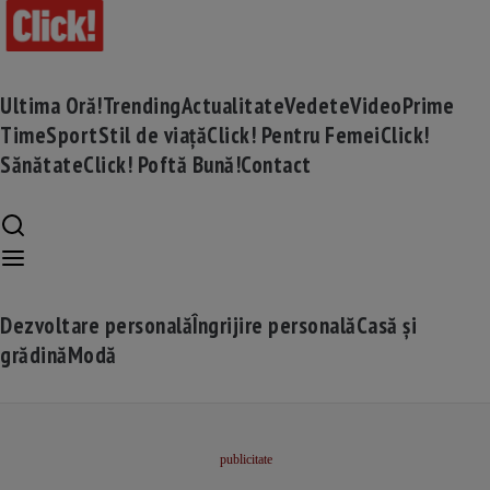
Ultima Oră!
Trending
Actualitate
Vedete
Video
Prime
Time
Sport
Stil de viață
Click! Pentru Femei
Click!
Sănătate
Click! Poftă Bună!
Contact
Dezvoltare personală
Îngrijire personală
Casă și
grădină
Modă