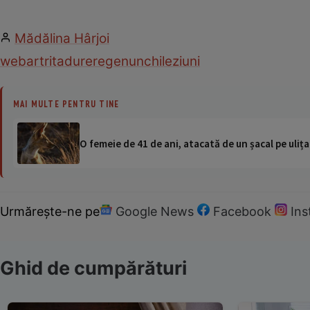
Mădălina Hârjoi
web
artrita
durere
genunchi
leziuni
MAI MULTE PENTRU TINE
O femeie de 41 de ani, atacată de un șacal pe ulița
Urmărește-ne pe
Google News
Facebook
In
Ghid de cumpărături