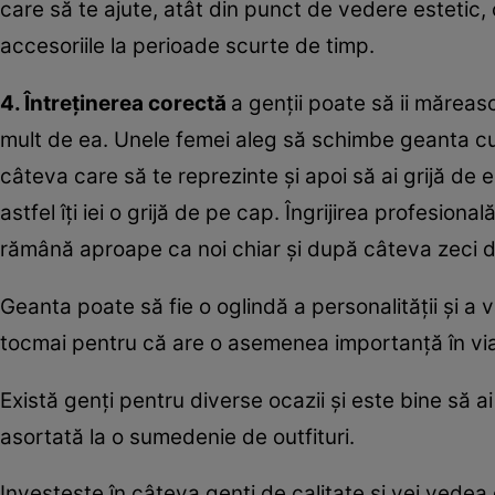
care să te ajute, atât din punct de vedere estetic, 
accesoriile la perioade scurte de timp.
4. Întreținerea corectă
a genții poate să ii măreasc
mult de ea. Unele femei aleg să schimbe geanta cu 
câteva care să te reprezinte și apoi să ai grijă de e
astfel îți iei o grijă de pe cap. Îngrijirea profesiona
rămână aproape ca noi chiar și după câteva zeci d
Geanta poate să fie o oglindă a personalității și a valo
tocmai pentru că are o asemenea importanță în via
Există genți pentru diverse ocazii și este bine să a
asortată la o sumedenie de outfituri.
Investește în câteva genți de calitate și vei vedea