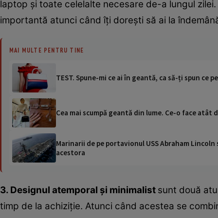
laptop și toate celelalte necesare de-a lungul zile
importantă atunci când îți dorești să ai la îndemână
MAI MULTE PENTRU TINE
TEST. Spune-mi ce ai în geantă, ca să-ți spun ce pe
Cea mai scumpă geantă din lume. Ce-o face atât d
Marinarii de pe portavionul USS Abraham Lincoln su
acestora
3. Designul atemporal și minimalist
sunt două atuu
timp de la achiziție. Atunci când acestea se combi