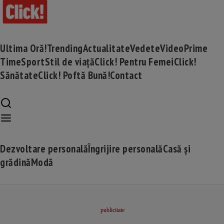
Ultima Oră!
Trending
Actualitate
Vedete
Video
Prime
Time
Sport
Stil de viață
Click! Pentru Femei
Click!
Sănătate
Click! Poftă Bună!
Contact
Dezvoltare personală
Îngrijire personală
Casă și
grădină
Modă