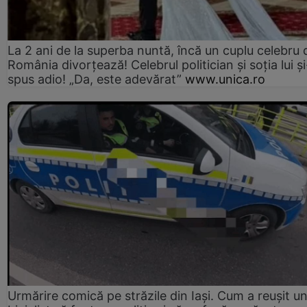
La 2 ani de la superba nuntă, încă un cuplu celebru 
România divorțează! Celebrul politician și soția lui ș
spus adio! „Da, este adevărat”
www.unica.ro
Urmărire comică pe străzile din Iași. Cum a reușit u