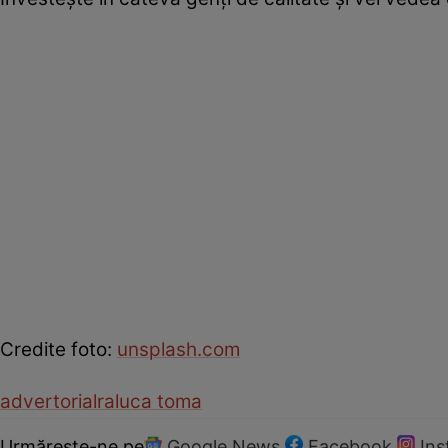
Credite foto:
unsplash.com
advertorial
raluca toma
Urmărește-ne pe
Google News
Facebook
In