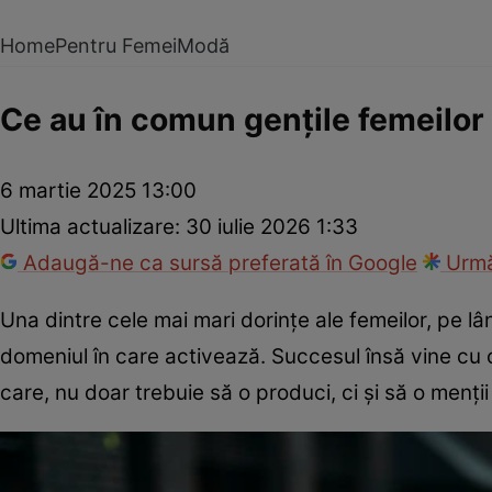
Home
Pentru Femei
Modă
Ce au în comun gențile femeilor
6 martie 2025 13:00
Ultima actualizare:
30 iulie 2026 1:33
Adaugă-ne ca sursă preferată în Google
Urmă
Una dintre cele mai mari dorințe ale femeilor, pe lâ
domeniul în care activează. Succesul însă vine cu 
care, nu doar trebuie să o produci, ci și să o menți