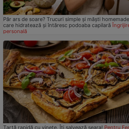
Păr ars de soare? Trucuri simple și măști homemad
care hidratează și întăresc podoaba capilară
Îngrijir
personală
Tartă rapidă cu vinete. Îți salvează seara!
Pentru Fe