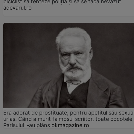
biciclist să fenteze poliția și să se facă nevăzut
adevarul.ro
Era adorat de prostituate, pentru apetitul său sexua
uriaș. Când a murit faimosul scriitor, toate cocotele
Parisului l-au plâns
okmagazine.ro