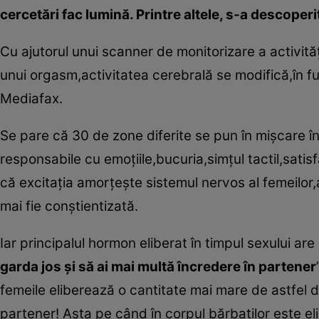
cercetări fac lumină. Printre altele, s-a descoper
Cu ajutorul unui scanner de monitorizare a activităţ
unui orgasm,activitatea cerebrală se modifică,în f
Mediafax.
Se pare că 30 de zone diferite se pun în mişcare în
responsabile cu emoţiile,bucuria,simţul tactil,satis
că excitaţia amorţeşte sistemul nervos al femeilo
mai fie conştientizată.
Iar principalul hormon eliberat în timpul sexului are 
garda jos şi să ai mai multă încredere în partener
femeile eliberează o cantitate mai mare de astfel 
partener! Asta pe când în corpul bărbaţilor este e