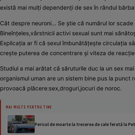
există mai mulţi dependenţi de sex în rândul bărbaţ
Cât despre neuroni… Se ştie că numărul lor scade o
Bineînţeles,vârstnicii activi sexual sunt mai sănăto
Explicaţia ar fi că sexul îmbunătăţeşte circulaţia s
creşte puterea de concentrare şi viteza de reacţie
Studiul a mai arătat că săruturile duc la un sex mai
organismul uman are un sistem bine pus la punct res
provoacă plăcere:sex,droguri,jocuri de noroc.
MAI MULTE PENTRU TINE
Pericol de moarte la trecerea de cale ferată la Pet