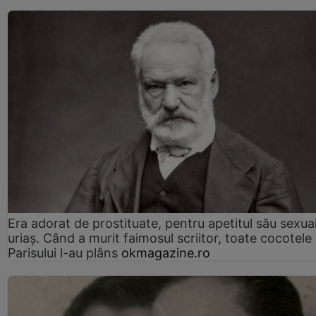
Era adorat de prostituate, pentru apetitul său sexua
uriaș. Când a murit faimosul scriitor, toate cocotele
Parisului l-au plâns
okmagazine.ro