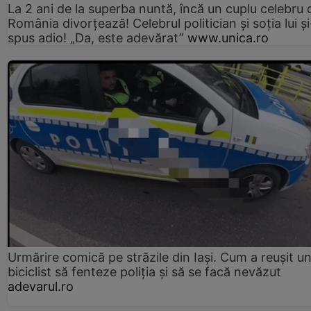
La 2 ani de la superba nuntă, încă un cuplu celebru 
România divorțează! Celebrul politician și soția lui ș
spus adio! „Da, este adevărat”
www.unica.ro
Urmărire comică pe străzile din Iași. Cum a reușit u
biciclist să fenteze poliția și să se facă nevăzut
adevarul.ro