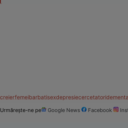
creier
femei
barbati
sex
depresie
cercetatori
dement
Urmărește-ne pe
Google News
Facebook
In