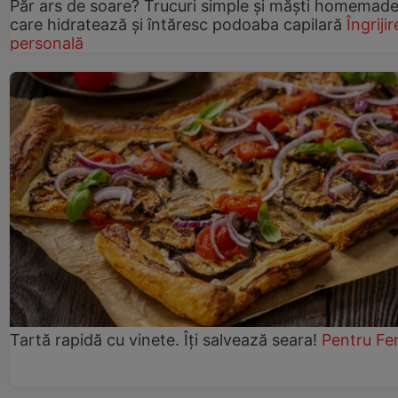
Păr ars de soare? Trucuri simple și măști homemad
care hidratează și întăresc podoaba capilară
Îngrijir
personală
Tartă rapidă cu vinete. Îți salvează seara!
Pentru Fe