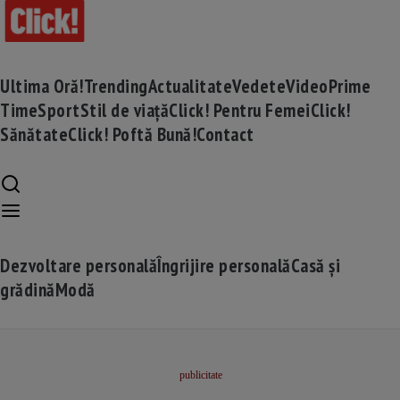
Ultima Oră!
Trending
Actualitate
Vedete
Video
Prime
Time
Sport
Stil de viață
Click! Pentru Femei
Click!
Sănătate
Click! Poftă Bună!
Contact
Dezvoltare personală
Îngrijire personală
Casă și
grădină
Modă