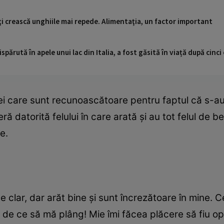
 îţi crească unghiile mai repede. Alimentaţia, un factor important
ispărută în apele unui lac din Italia, a fost găsită în viață după cin
mei care sunt recunoascătoare pentru faptul că s-a
ă datorită felului în care arată și au tot felul de b
e.
 clar, dar arăt bine și sunt încrezătoare în mine. 
 de ce să mă plâng! Mie îmi făcea plăcere să fiu op