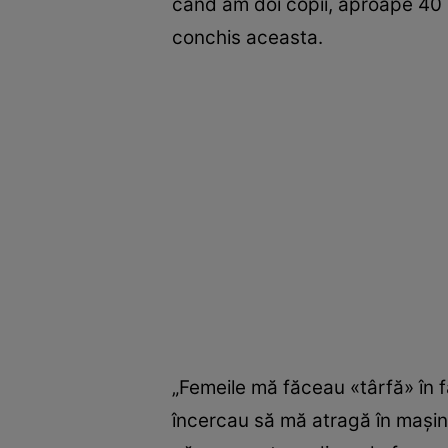
când am doi copii, aproape 40 d
conchis aceasta.
„Femeile mă făceau «târfă» în fa
încercau să mă atragă în mașini