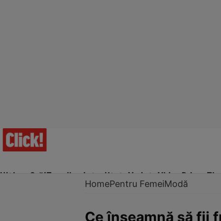
Ultima Oră!
Trending
Actualitate
Vedete
Video
Prime Ti
Home
Pentru Femei
Modă
Ce înseamnă să fii 