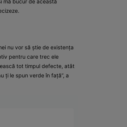
și mă bucur de această
recizeze.
ei nu vor să știe de existența
otiv pentru care trec ele
sească tot timpul defecte, atât
u ți le spun verde în față”, a