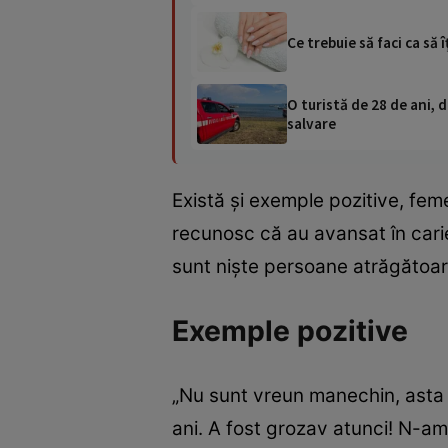
Ce trebuie să faci ca să
O turistă de 28 de ani, d
salvare
Există și exemple pozitive, fe
recunosc că au avansat în carier
sunt niște persoane atrăgătoar
Exemple pozitive
„Nu sunt vreun manechin, asta e
ani. A fost grozav atunci! N-am