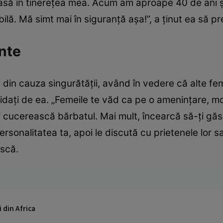
asă în tinerețea mea. Acum am aproape 40 de ani 
bilă. Mă simt mai în siguranță așa!”, a ținut ea să p
nte
din cauza singurătății, având în vedere că alte fem
imidați de ea. „Femeile te văd ca pe o amenințare, m
ți cucerească bărbatul. Mai mult, încearcă să-ți gă
personalitatea ta, apoi le discută cu prietenele lor sa
scă.
 din Africa