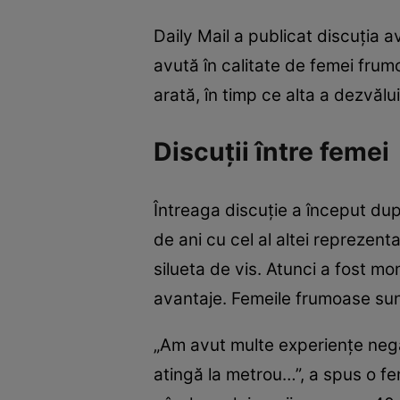
Daily Mail a publicat discuția 
avută în calitate de femei frum
arată, în timp ce alta a dezvălu
Discuții între femei
Întreaga discuție a început du
de ani cu cel al altei reprezent
silueta de vis. Atunci a fost m
avantaje. Femeile frumoase sunt
„Am avut multe experiențe nega
atingă la metrou…”, a spus o f