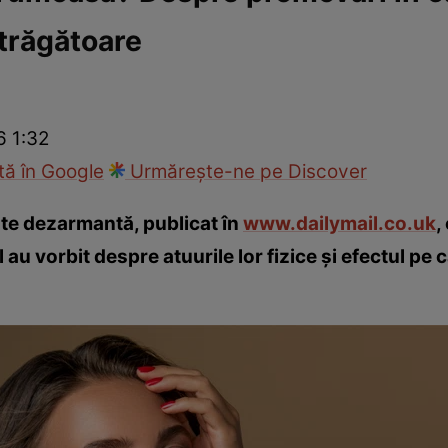
atrăgătoare
Modă
6 1:32
ă în Google
Urmărește-ne pe Discover
ate dezarmantă, publicat în
www.dailymail.co.uk
,
u vorbit despre atuurile lor fizice și efectul pe 