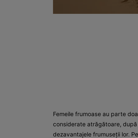
Femeile frumoase au parte doar
considerate atrăgătoare, după s
dezavantajele frumuseții lor. P