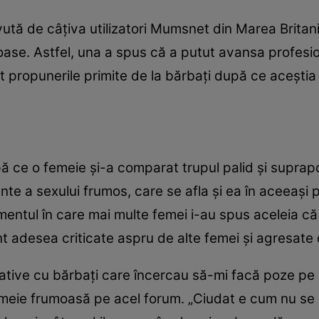
avută de câțiva utilizatori Mumsnet din Marea Brita
oase. Astfel, una a spus că a putut avansa profesion
it propunerile primite de la bărbați după ce aceștia
pă ce o femeie și-a comparat trupul palid și supra
ante a sexului frumos, care se afla și ea în aceeași p
omentul în care mai multe femei i-au spus aceleia 
 adesea criticate aspru de alte femei și agresate 
tive cu bărbați care încercau să-mi facă poze pe
emeie frumoasă pe acel forum. „Ciudat e cum nu se