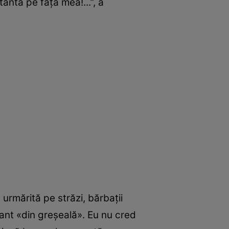
antă pe fața mea!...”, a
 urmărită pe străzi, bărbații
tant «din greșeală». Eu nu cred