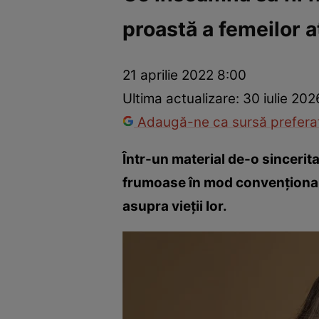
proastă a femeilor 
Dezvoltare personală
Îngrijire personală
Casă și grădină
21 aprilie 2022 8:00
Ultima actualizare:
30 iulie 202
Adaugă-ne ca sursă preferat
Într-un material de-o sincerit
frumoase în mod convențional a
asupra vieții lor.