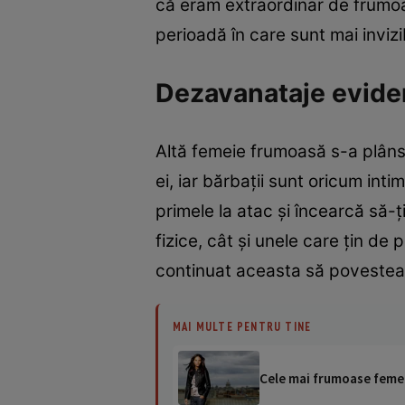
că eram extraordinar de frumo
perioadă în care sunt mai invizi
Dezavanataje evide
Altă femeie frumoasă s-a plâns 
ei, iar bărbații sunt oricum int
primele la atac și încearcă să-
fizice, cât și unele care țin de 
continuat aceasta să povestea
MAI MULTE PENTRU TINE
Cele mai frumoase femei