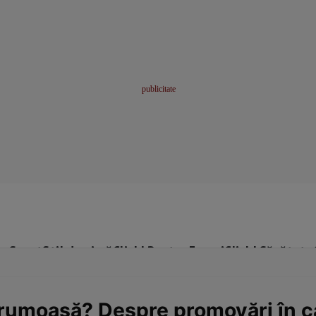
me
Sport
Stil de viață
Click! Pentru Femei
Click! Sănătate
frumoasă? Despre promovări în ca