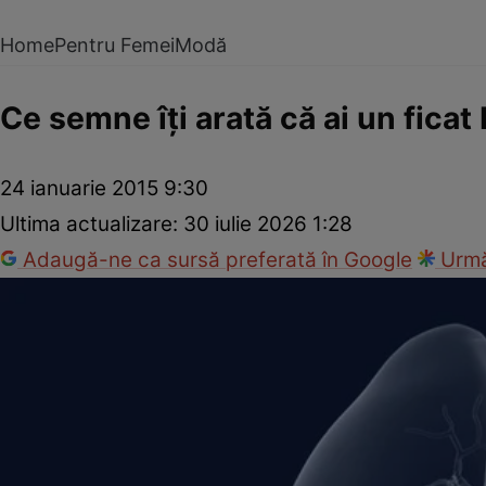
Home
Pentru Femei
Modă
Ce semne îţi arată că ai un ficat
24 ianuarie 2015 9:30
Ultima actualizare:
30 iulie 2026 1:28
Adaugă-ne ca sursă preferată în Google
Urmă