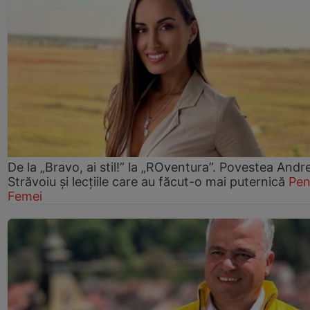
De la „Bravo, ai stil!” la „ROventura”. Povestea Andr
Străvoiu și lecțiile care au făcut-o mai puternică
Pen
Femei