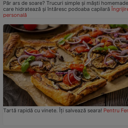
Păr ars de soare? Trucuri simple și măști homemad
care hidratează și întăresc podoaba capilară
Îngrijir
personală
Tartă rapidă cu vinete. Îți salvează seara!
Pentru Fe