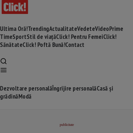
Ultima Oră!
Trending
Actualitate
Vedete
Video
Prime
Time
Sport
Stil de viață
Click! Pentru Femei
Click!
Sănătate
Click! Poftă Bună!
Contact
Dezvoltare personală
Îngrijire personală
Casă și
grădină
Modă