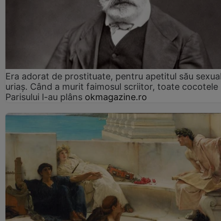
Era adorat de prostituate, pentru apetitul său sexua
uriaș. Când a murit faimosul scriitor, toate cocotele
Parisului l-au plâns
okmagazine.ro