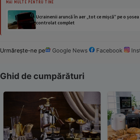
MAI MULTE PENTRU TINE
Ucrainenii aruncă în aer „tot ce mișcă” pe o șose
controlat complet
Urmărește-ne pe
Google News
Facebook
In
Ghid de cumpărături