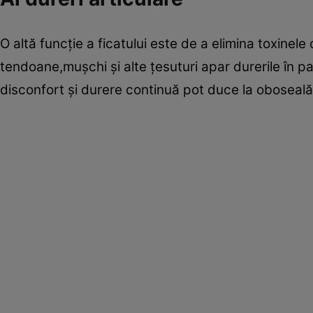
O altă funcţie a ficatului este de a elimina toxinel
tendoane,muşchi şi alte ţesuturi apar durerile în p
disconfort şi durere continuă pot duce la oboseală