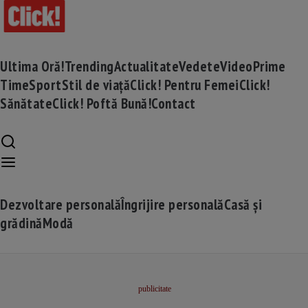
Ultima Oră!
Trending
Actualitate
Vedete
Video
Prime
Time
Sport
Stil de viață
Click! Pentru Femei
Click!
Sănătate
Click! Poftă Bună!
Contact
Dezvoltare personală
Îngrijire personală
Casă și
grădină
Modă