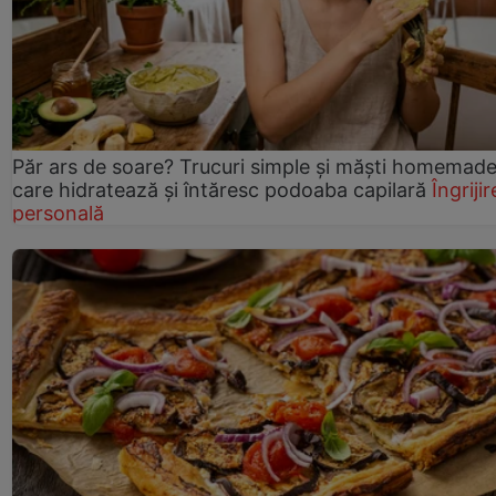
Păr ars de soare? Trucuri simple și măști homemad
care hidratează și întăresc podoaba capilară
Îngrijir
personală