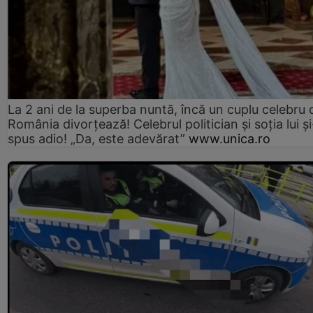
La 2 ani de la superba nuntă, încă un cuplu celebru 
România divorțează! Celebrul politician și soția lui ș
spus adio! „Da, este adevărat”
www.unica.ro