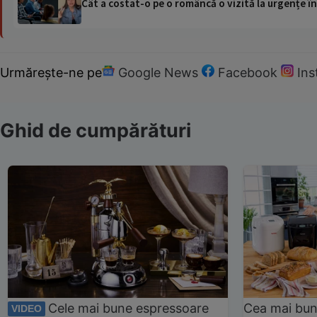
Cât a costat-o pe o româncă o vizită la urgențe în
Urmărește-ne pe
Google News
Facebook
In
Ghid de cumpărături
Cele mai bune espressoare
Cea mai bun
VIDEO