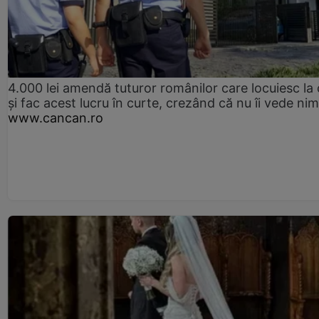
4.000 lei amendă tuturor românilor care locuiesc la
și fac acest lucru în curte, crezând că nu îi vede ni
www.cancan.ro