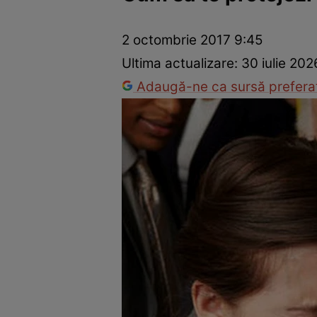
Dezvoltare personală
Îngrijire personală
Casă și grădină
2 octombrie 2017 9:45
Ultima actualizare:
30 iulie 202
Adaugă-ne ca sursă preferat