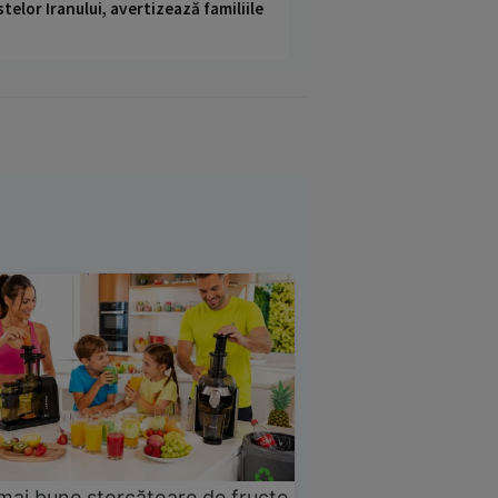
telor Iranului, avertizează familiile
mai bune storcătoare de fructe