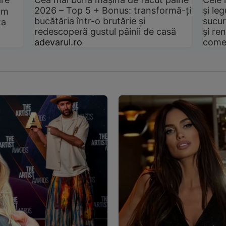
2026 – Top 5 + Bonus: transformă-ți
și le
um
bucătăria într-o brutărie și
sucur
ta
redescoperă gustul pâinii de casă
și ren
adevarul.ro
come