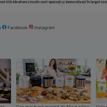
nul USS Abraham Lincoln sunt epuizați și demoralizați în largul coas
s
Facebook
Instagram
are
Cea mai bună mașină de făcut pâine
Cele 