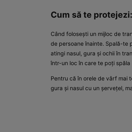
Cum să te protejezi
Când foloseşti un mijloc de tra
de persoane înainte. Spală-te p
atingi nasul, gura şi ochii în 
într-un loc în care te poţi spăla
Pentru că în orele de vârf mai 
gura şi nasul cu un şerveţel, m