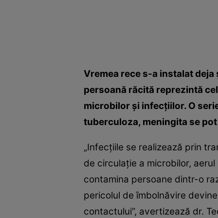
Vremea rece s-a instalat deja 
persoană răcită reprezintă cel
microbilor şi infecţiilor. O se
tuberculoza, meningita se pot 
„Infecţiile se realizează prin 
de circulaţie a microbilor, ­aeru
contamina persoane dintr-o rază
pericolul de îmbolnăvire devine
contactului”, avertizează dr. Te