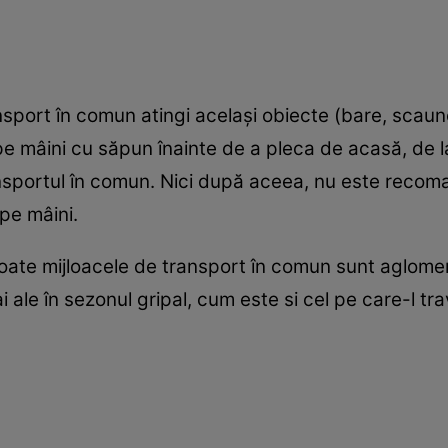
:
nsport în comun atingi acelaşi obiecte (bare, scaun
e mâini cu săpun înainte de a pleca de acasă, de la 
transportul în comun. Nici după aceea, nu este recom
 pe mâini.
toate mijloacele de transport în comun sunt aglome
ai ale în sezonul gripal, cum este si cel pe care-l 