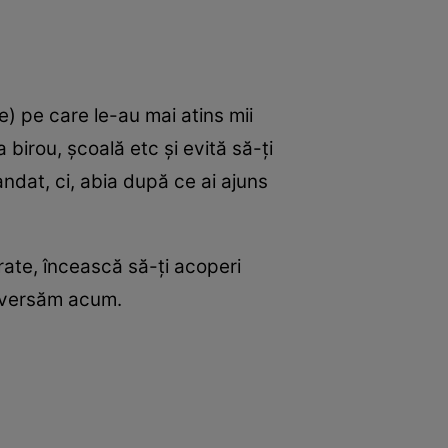
e) pe care le-au mai atins mii
birou, şcoală etc şi evită să-ţi
andat, ci, abia după ce ai ajuns
rate, încească să-ţi acoperi
traversăm acum.