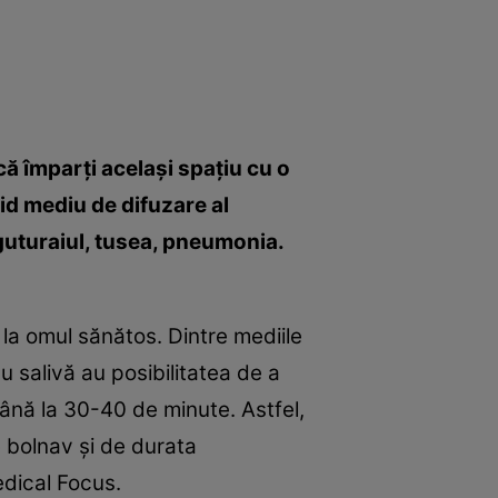
că împarţi acelaşi spaţiu cu o
pid mediu de difuzare al
, guturaiul, tusea, pneumonia.
 la omul sănătos. Dintre mediile
au salivă au posibilitatea de a
ână la ­30-40 de minute. Astfel,
e bolnav şi de durata
edical Focus.