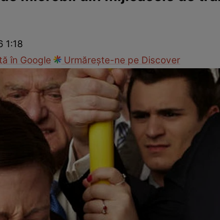
Modă
6 1:18
ă în Google
Urmărește-ne pe Discover