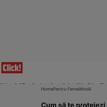
Ultima Oră!
Trending
Actualitate
Vedete
Video
Prime Ti
Home
Pentru Femei
Modă
Cum să te protejezi