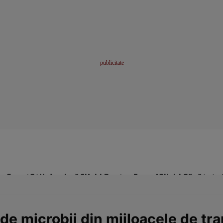
me
Sport
Stil de viață
Click! Pentru Femei
Click! Sănătate
 de microbii din mijloacele de t