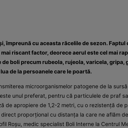
şi, împreună cu aceasta răcelile de sezon. Faptul 
 mai riscant factor, deorece aerul este cel mai ra
rie de boli precum rubeola, rujeola, varicela, gripa
lua de la persoanele care le poartă.
transmiterea microorganismelor patogene de la sursă
l este unul preferat, pentru că particulele de praf s
 de apropiere de 1,2-2 metri, cu o rezistenţă de p
 direct proporţional cu distanţa la care ne aflăm d
ofil Roşu, medic specialist Boli Interne la Centrul M