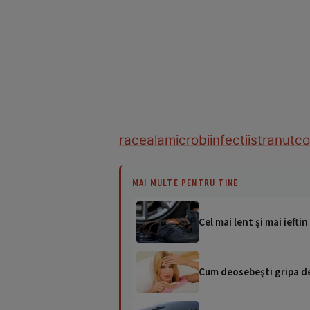
raceala
microbi
infectii
stranut
co
MAI MULTE PENTRU TINE
Cel mai lent şi mai iefti
Cum deosebeşti gripa de r