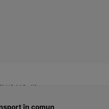
Click! Poftă Bună!
Contact
ransport în comun