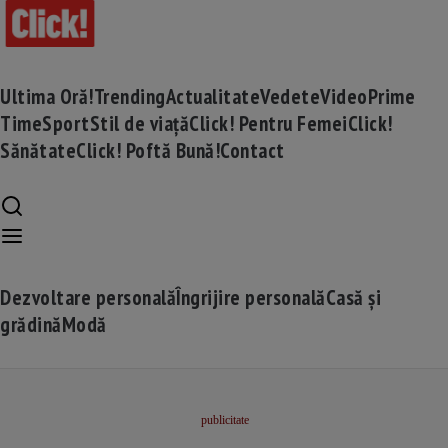
Ultima Oră!
Trending
Actualitate
Vedete
Video
Prime
Time
Sport
Stil de viață
Click! Pentru Femei
Click!
Sănătate
Click! Poftă Bună!
Contact
Dezvoltare personală
Îngrijire personală
Casă și
grădină
Modă