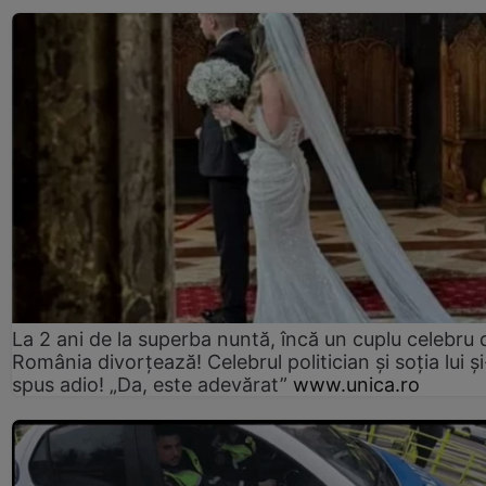
La 2 ani de la superba nuntă, încă un cuplu celebru 
România divorțează! Celebrul politician și soția lui ș
spus adio! „Da, este adevărat”
www.unica.ro