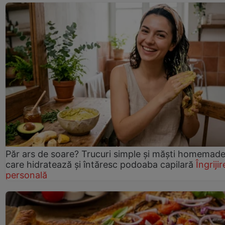
Păr ars de soare? Trucuri simple și măști homemad
care hidratează și întăresc podoaba capilară
Îngrijir
personală