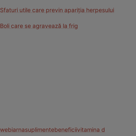
Sfaturi utile care previn apariţia herpesului
Boli care se agravează la frig
web
iarna
suplimente
beneficii
vitamina d