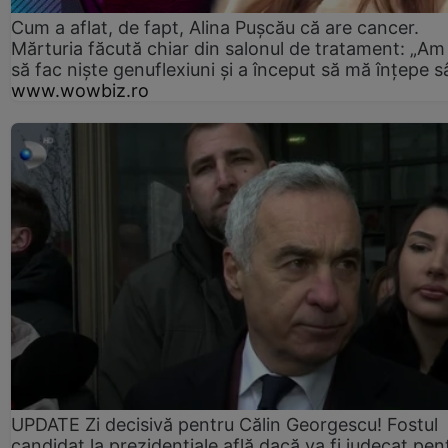
Cum a aflat, de fapt, Alina Pușcău că are cancer.
Mărturia făcută chiar din salonul de tratament: „Am
să fac niște genuflexiuni și a început să mă înțepe s
www.wowbiz.ro
UPDATE Zi decisivă pentru Călin Georgescu! Fostul
candidat la prezidențiale află dacă va fi judecat pen