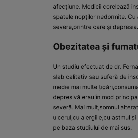
afecţiune. Medicii corelează in
spatele nopţilor nedormite. Cu a
severe,printre care şi depresia
Obezitatea şi fumat
Un studiu efectuat de dr. Fern
slab calitativ sau suferă de ins
medie mai multe ţigări,consumau
depresivă erau în mod principa
severă. Mai mult,somnul alterat 
ulcerul,cu alergiile,cu astmul 
pe baza studiului de mai sus.