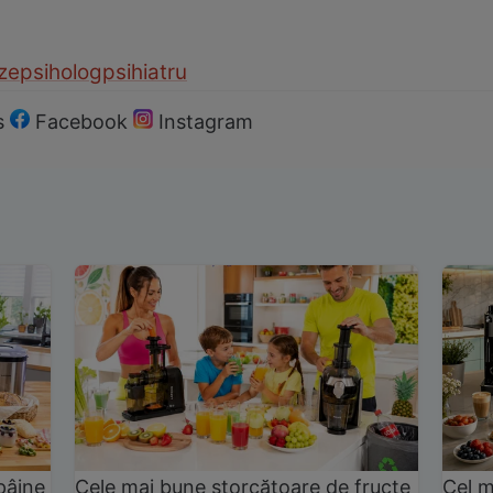
ze
psiholog
psihiatru
s
Facebook
Instagram
pâine
Cele mai bune storcătoare de fructe
Cel m