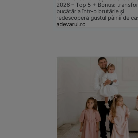
2026 – Top 5 + Bonus: transfo
bucătăria într-o brutărie și
redescoperă gustul pâinii de ca
adevarul.ro