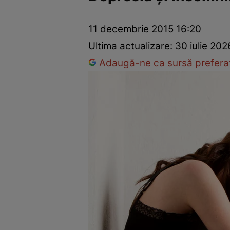
Dezvoltare personală
Îngrijire personală
Casă și grădină
11 decembrie 2015 16:20
Ultima actualizare:
30 iulie 202
Adaugă-ne ca sursă preferat