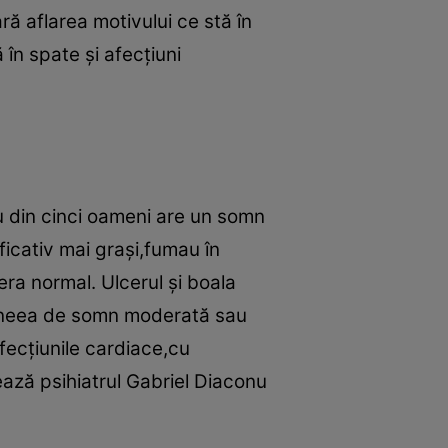
ă aflarea motivului ce stă în
în spate şi afecţiuni
 din cinci oameni are un somn
ficativ mai graşi,fumau în
ra normal. Ulcerul şi boala
 apneea de somn moderată sau
afecţiunile cardiace,cu
ează psihiatrul Gabriel Diaconu