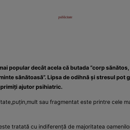
 mai popular decât acela că butada ”corp sănătos,
minte sănătoasă”. Lipsa de odihnă şi stresul pot
rimiţi ajutor psihiatric.
itate,puţin,mult sau fragmentat este printre cele m
este tratată cu indiferenţă de majoritatea oamenil