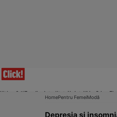
Ultima Oră!
Trending
Actualitate
Vedete
Video
Prime Ti
Home
Pentru Femei
Modă
Depresia şi insomni