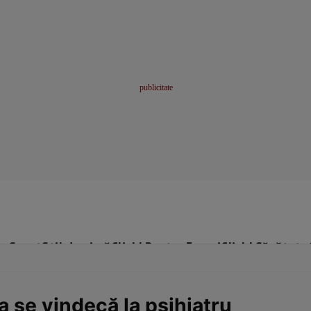
me
Sport
Stil de viață
Click! Pentru Femei
Click! Sănătate
a se vindecă la psihiatru