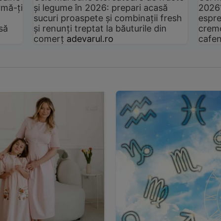
rmă-ți
și legume în 2026: prepari acasă
2026
sucuri proaspete și combinații fresh
espre
să
și renunți treptat la băuturile din
cremo
comerț
adevarul.ro
cafen