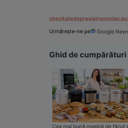
obezitate
depresie
insomnie
cau
Urmărește-ne pe
Google New
Ghid de cumpărături
Cea mai bună mașină de făcut 