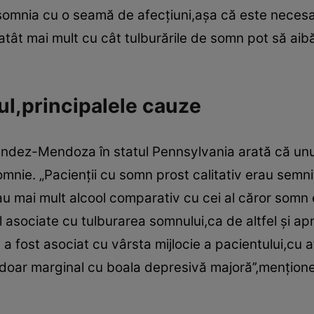
somnia cu o seamă de afecţiuni,aşa că este necesar
tât mai mult cu cât tulburările de somn pot să aibă 
.
ul,principalele cauze
andez-Mendoza în statul Pennsylvania arată că unu
omnie. „Pacienţii cu somn prost calitativ erau semni
 mai mult alcool comparativ cu cei al căror somn e
l asociate cu tulburarea somnului,ca de altfel şi
a fost asociat cu vârsta mijlocie a pacientului,cu 
şi doar marginal cu boala depresivă majoră’’,menţion