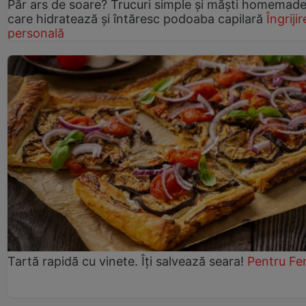
Păr ars de soare? Trucuri simple și măști homemad
care hidratează și întăresc podoaba capilară
Îngrijir
personală
Tartă rapidă cu vinete. Îți salvează seara!
Pentru Fe