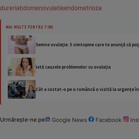
dureri
abdomen
ovulatie
endometrioza
MAI MULTE PENTRU TINE
Semne ovulaţie. 5 simtopme care te anunţă că po
Iată cauzele problemelor cu ovulaţia
Cât a costat-o pe o româncă o vizită la urgențe în
Urmărește-ne pe
Google News
Facebook
In