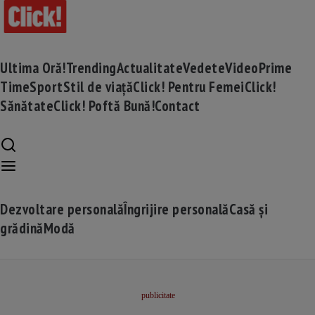
Ultima Oră!
Trending
Actualitate
Vedete
Video
Prime
Time
Sport
Stil de viață
Click! Pentru Femei
Click!
Sănătate
Click! Poftă Bună!
Contact
Dezvoltare personală
Îngrijire personală
Casă și
grădină
Modă