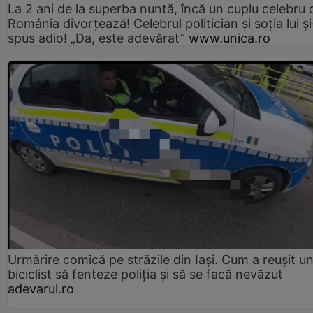
La 2 ani de la superba nuntă, încă un cuplu celebru 
România divorțează! Celebrul politician și soția lui ș
spus adio! „Da, este adevărat”
www.unica.ro
Urmărire comică pe străzile din Iași. Cum a reușit u
biciclist să fenteze poliția și să se facă nevăzut
adevarul.ro