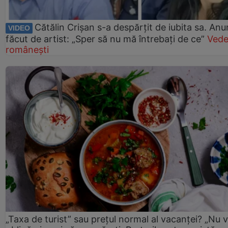
Cătălin Crișan s-a despărțit de iubita sa. Anu
VIDEO
făcut de artist: „Sper să nu mă întrebați de ce”
Vede
românești
„Taxa de turist” sau prețul normal al vacanței? „Nu 