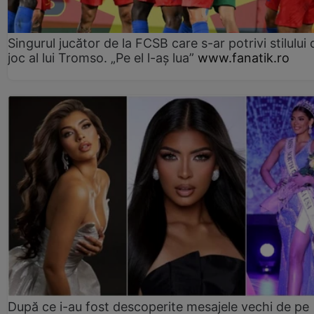
Singurul jucător de la FCSB care s-ar potrivi stilului 
joc al lui Tromso. „Pe el l-aș lua”
www.fanatik.ro
După ce i-au fost descoperite mesajele vechi de pe