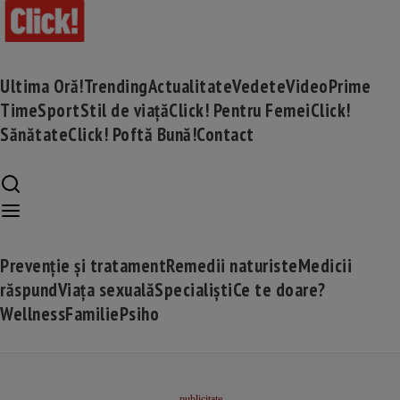
Ultima Oră!
Trending
Actualitate
Vedete
Video
Prime
Time
Sport
Stil de viață
Click! Pentru Femei
Click!
Sănătate
Click! Poftă Bună!
Contact
Prevenție și tratament
Remedii naturiste
Medicii
răspund
Viața sexuală
Specialiști
Ce te doare?
Wellness
Familie
Psiho