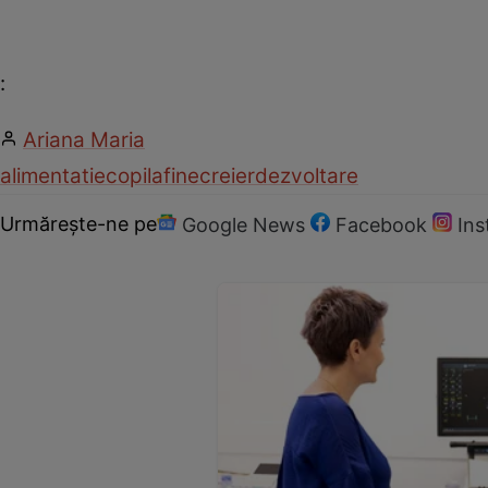
:
Ariana Maria
alimentatie
copil
afine
creier
dezvoltare
Urmărește-ne pe
Google News
Facebook
In