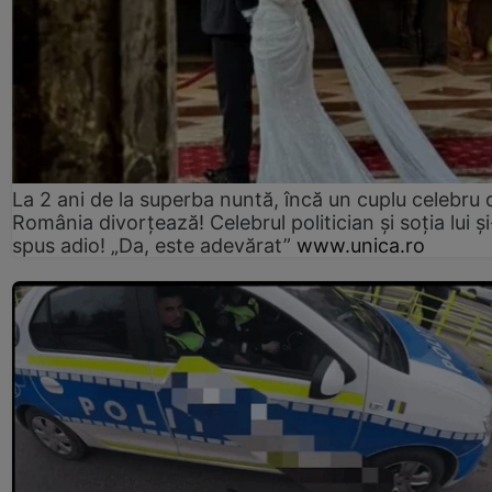
La 2 ani de la superba nuntă, încă un cuplu celebru 
România divorțează! Celebrul politician și soția lui ș
spus adio! „Da, este adevărat”
www.unica.ro