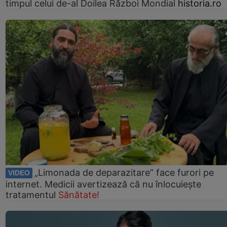
timpul celui de-al Doilea Război Mondial
historia.ro
„Limonada de deparazitare” face furori pe
VIDEO
internet. Medicii avertizează că nu înlocuiește
tratamentul
Sănătate!