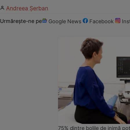
Andreea Şerban
Urmărește-ne pe
Google News
Facebook
In
75% dintre bolile de inimă pot