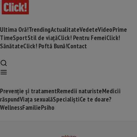
Ultima Oră!
Trending
Actualitate
Vedete
Video
Prime
Time
Sport
Stil de viață
Click! Pentru Femei
Click!
Sănătate
Click! Poftă Bună!
Contact
Prevenție și tratament
Remedii naturiste
Medicii
răspund
Viața sexuală
Specialiști
Ce te doare?
Wellness
Familie
Psiho