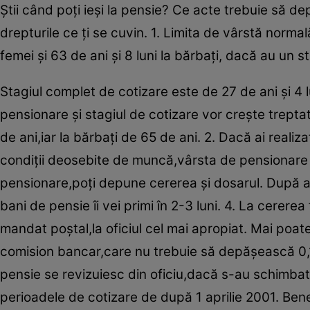
Ştii când poţi ieşi la pensie? Ce acte trebuie să d
drepturile ce ţi se cuvin. 1. Limita de vârstă normal
femei şi 63 de ani şi 8 luni la bărbaţi, dacă au un s
Stagiul complet de cotizare este de 27 de ani şi 4 lu
pensionare şi stagiul de cotizare vor creşte trept
de ani,iar la bărbaţi de 65 de ani. 2. Dacă ai realiz
condiţii deosebite de muncă,vârsta de pensionare p
pensionare,poţi depune cererea şi dosarul. După apr
bani de pensie îi vei primi în 2-3 luni. 4. La cerer
mandat poştal,la oficiul cel mai apropiat. Mai poate
comision bancar,care nu trebuie să depăşească 0,15
pensie se revizuiesc din oficiu,dacă s-au schimbat e
perioadele de cotizare de după 1 aprilie 2001. Benefi