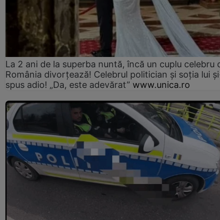
La 2 ani de la superba nuntă, încă un cuplu celebru 
România divorțează! Celebrul politician și soția lui ș
spus adio! „Da, este adevărat”
www.unica.ro