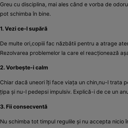
Greu cu disciplina, mai ales când e vorba de odorul 
pot schimba în bine.
1. Vezi ce-l supără
De multe ori,copiii fac năzbâtii pentru a atrage aten
Rezolvarea problemelor la care el reacţionează aş
2. Vorbeşte-i calm
Chiar dacă uneori îţi face viaţa un chin,nu-l trata 
ţipa şi nu-l pedepsi impulsiv. Explică-i de ce un 
3. Fii consecventă
Nu schimba tot timpul regulile şi nu accepta nicio î