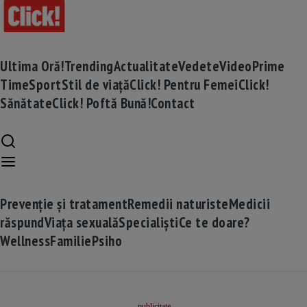
Ultima Oră!
Trending
Actualitate
Vedete
Video
Prime
Time
Sport
Stil de viață
Click! Pentru Femei
Click!
Sănătate
Click! Poftă Bună!
Contact
Prevenție și tratament
Remedii naturiste
Medicii
răspund
Viața sexuală
Specialiști
Ce te doare?
Wellness
Familie
Psiho