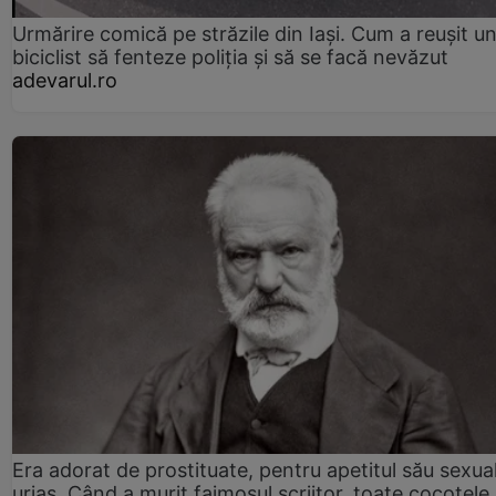
Urmărire comică pe străzile din Iași. Cum a reușit u
biciclist să fenteze poliția și să se facă nevăzut
adevarul.ro
Era adorat de prostituate, pentru apetitul său sexua
uriaș. Când a murit faimosul scriitor, toate cocotele