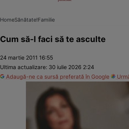
Home
Sănătate!
Familie
Cum să-l faci să te asculte
24 martie 2011 16:55
Ultima actualizare:
30 iulie 2026 2:24
Adaugă-ne ca sursă preferată în Google
Urmă