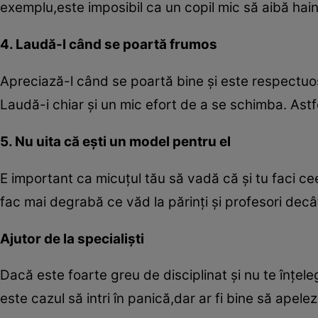
exemplu,este imposibil ca un copil mic să aibă hai
4. Laudă-l când se poartă frumos
Apreciază-l când se poartă bine şi este respectu
Laudă-i chiar şi un mic efort de a se schimba. Ast
5. Nu uita că eşti un model pentru el
E important ca micuţul tău să vadă că şi tu faci ceea
fac mai degrabă ce văd la părinţi şi profesori decâ
Ajutor de la specialişti
Dacă este foarte greu de disciplinat şi nu te înţel
este cazul să intri în panică,dar ar fi bine să apele