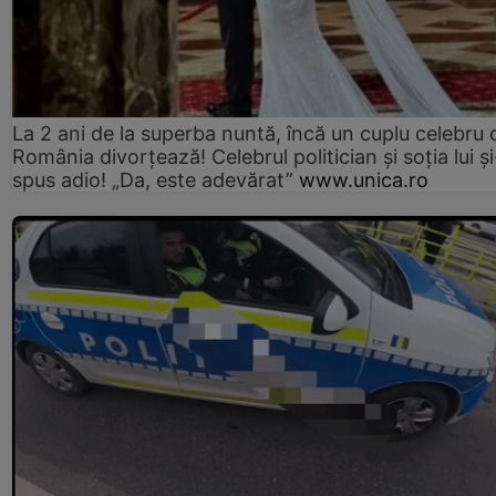
La 2 ani de la superba nuntă, încă un cuplu celebru 
România divorțează! Celebrul politician și soția lui ș
spus adio! „Da, este adevărat”
www.unica.ro