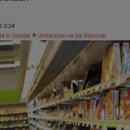
nd
Viața sexuală
Specialiști
Ce te doare?
Wellness
Famili
6 2:24
ă în Google
Urmărește-ne pe Discover