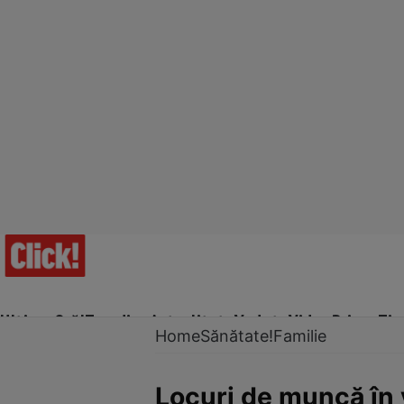
Ultima Oră!
Trending
Actualitate
Vedete
Video
Prime Ti
Home
Sănătate!
Familie
Locuri de muncă în 