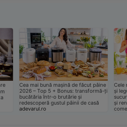
are
Cea mai bună mașină de făcut pâine
Cele 
2026 – Top 5 + Bonus: transformă-ți
și le
um
bucătăria într-o brutărie și
sucur
ta
redescoperă gustul pâinii de casă
și ren
adevarul.ro
come