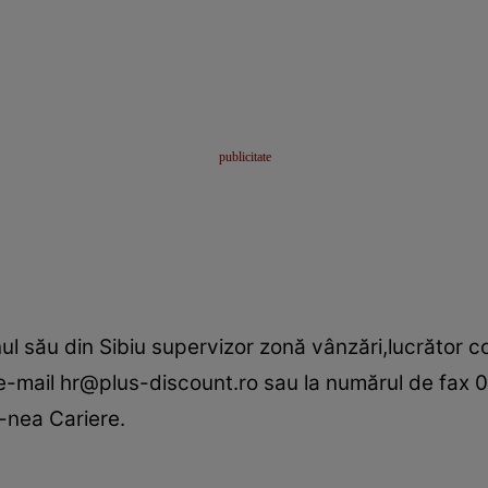
l său din Sibiu supervizor zonă vânzări,lucrător c
de e-mail hr@plus-discount.ro sau la numărul de fax 
-nea Cariere.