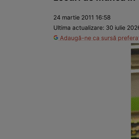
Prevenție și tratament
Remedii naturiste
Medicii răspu
24 martie 2011 16:58
Ultima actualizare:
30 iulie 202
Adaugă-ne ca sursă preferat