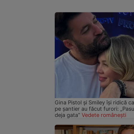
Gina Pistol și Smiley își ridică c
pe șantier au făcut furori: „Pas
deja gata”
Vedete românești