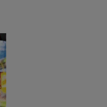
e
Psiho