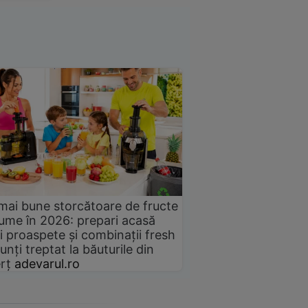
mai bune storcătoare de fructe
gume în 2026: prepari acasă
i proaspete și combinații fresh
unți treptat la băuturile din
rț
adevarul.ro